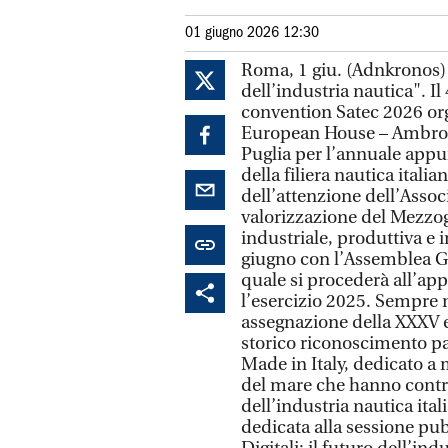
01 giugno 2026 12:30
Roma, 1 giu. (Adnkronos) - 
dell’industria nautica". Il
convention Satec 2026 or
European House – Ambrose
Puglia per l’annuale appu
della filiera nautica ital
dell’attenzione dell’Assoc
valorizzazione del Mezzogi
industriale, produttiva e i
giugno con l’Assemblea Ge
quale si procederà all’ap
l’esercizio 2025. Sempre n
assegnazione della XXXV e
storico riconoscimento pa
Made in Italy, dedicato a m
del mare che hanno contr
dell’industria nautica ital
dedicata alla sessione pub