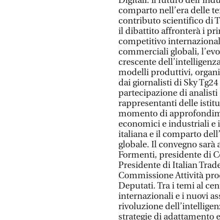
Digitali: il futuro dell’ind
comparto nell’era delle ten
contributo scientifico d
il dibattito affronterà i p
competitivo internazionale:
commerciali globali, l’evol
crescente dell’intelligenza
modelli produttivi, organi
dai giornalisti di Sky Tg2
partecipazione di analisti
rappresentanti delle istit
momento di approfondiment
economici e industriali e i
italiana e il comparto del
globale. Il convegno sarà a
Formenti, presidente di 
Presidente di Italian Trad
Commissione Attività pro
Deputati. Tra i temi al cent
internazionali e i nuovi a
rivoluzione dell’intelligenz
strategie di adattamento e