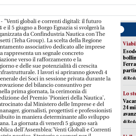
"Venti globali e correnti digitali: il futuro
 4 e il 5 giugno a Borgo Egnazia si svolgerà la
ganizzata da Confindustria Nautica con The
tti (Teha Group). La scelta della Regione
Viabi
ntamento associativo dedicato alle imprese
Esodo
iana rappresenta un segnale concreto
bolli
iazione verso il rafforzamento e la
Ferr
orno e delle sue potenzialità di crescita
parti
nfrastrutturale. I lavori si apriranno giovedì 4
nerale dei Soci in sessione privata durante la
di Red
provazione del bilancio consuntivo per
ella prima giornata, la cerimonia di
Lo st
dizione del Premio 'Pionieri della Nautica',
Vacan
trocinato dal Ministero delle Imprese e del
24 mi
anager, giornalisti, progettisti e professionisti
avanz
ibuito in maniera determinante allo sviluppo
di Red
iana. La giornata di venerdì 5 giugno sarà
blica dell’Assemblea:'Venti Globali e Correnti