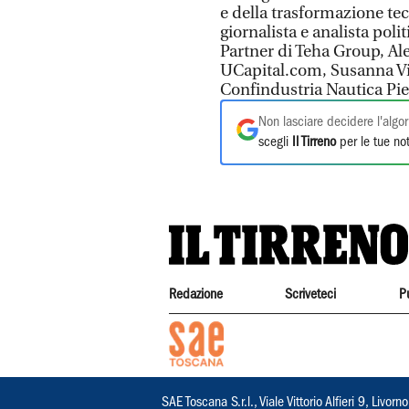
e della trasformazione t
giornalista e analista po
Partner di Teha Group, Ale
UCapital.com, Susanna Vitu
Confindustria Nautica Pi
Non lasciare decidere l'algor
scegli
Il Tirreno
per le tue not
Redazione
Scriveteci
P
SAE Toscana S.r.l., Viale Vittorio Alfieri 9, Li