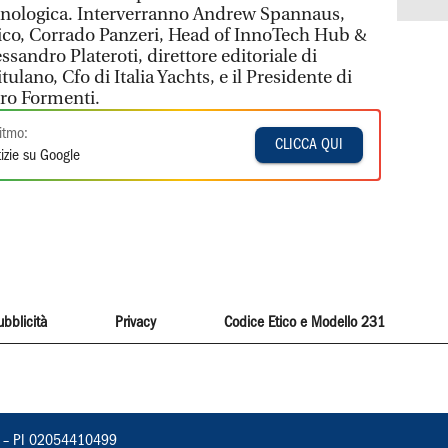
ecnologica. Interverranno Andrew Spannaus,
litico, Corrado Panzeri, Head of InnoTech Hub &
ssandro Plateroti, direttore editoriale di
lano, Cfo di Italia Yachts, e il Presidente di
ero Formenti.
itmo:
CLICCA QUI
izie su Google
ubblicità
Privacy
Codice Etico e Modello 231
vorno – PI 02054410499