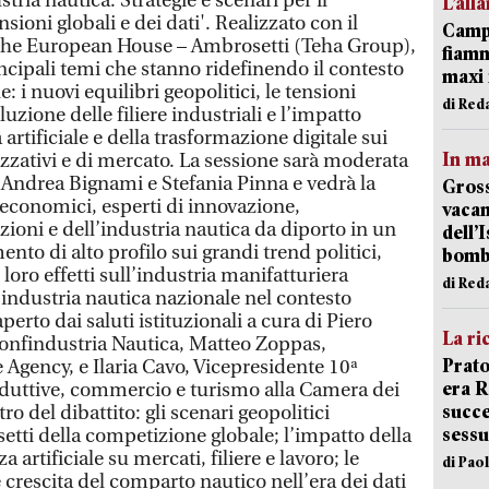
ustria nautica. Strategie e scenari per il
L’all
sioni globali e dei dati'. Realizzato con il
Campi
i The European House – Ambrosetti (Teha Group),
fiamm
rincipali temi che stanno ridefinendo il contesto
maxi 
 i nuovi equilibri geopolitici, le tensioni
di Red
uzione delle filiere industriali e l’impatto
 artificiale e della trasformazione digitale sui
In ma
zzativi e di mercato. La sessione sarà moderata
4 Andrea Bignami e Stefania Pinna e vedrà la
Gross
 economici, esperti di innovazione,
vacan
uzioni e dell’industria nautica da diporto in un
dell’
o di alto profilo sui grandi trend politici,
bom
 loro effetti sull’industria manifatturiera
di Red
l’industria nautica nazionale nel contesto
perto dai saluti istituzionali a cura di Piero
La ri
Confindustria Nautica, Matteo Zoppas,
Prato
e Agency, e Ilaria Cavo, Vicepresidente 10ª
era 
duttive, commercio e turismo alla Camera dei
succe
ro del dibattito: gli scenari geopolitici
sessu
ssetti della competizione globale; l’impatto della
a artificiale su mercati, filiere e lavoro; le
di Pao
 crescita del comparto nautico nell’era dei dati