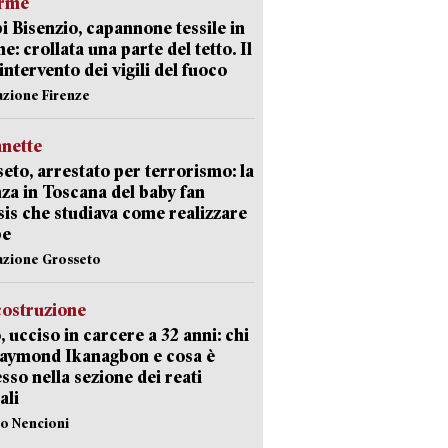
arme
 Bisenzio, capannone tessile in
e: crollata una parte del tetto. Il
intervento dei vigili del fuoco
azione Firenze
nette
eto, arrestato per terrorismo: la
za in Toscana del baby fan
Isis che studiava come realizzare
be
azione Grosseto
costruzione
, ucciso in carcere a 32 anni: chi
Raymond Ikanagbon e cosa è
sso nella sezione dei reati
ali
lo Nencioni