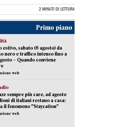
2 MINUTI DI LETTURA
Primo piano
lità
 estivo, sabato (8 agosto) da
no nero e traffico intenso fino a
agosto – Quando conviene
re
azione web
udio
ze sempre più care, ad agosto
lioni di italiani restano a casa:
a il fenomeno "Staycation"
azione web