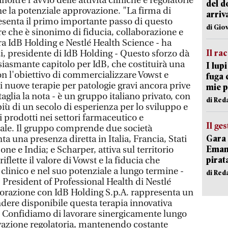
noltre l'avvio delle attività cliniche e regolatorie
del d
ne la potenziale approvazione. "La firma di
arriv
senta il primo importante passo di questo
di Gio
re che è sinonimo di fiducia, collaborazione e
 IdB Holding e Nestlé Health Science - ha
Il ra
i, presidente di IdB Holding - Questo sforzo dà
siasmante capitolo per IdB, che costituirà una
I lup
on l'obiettivo di commercializzare Vowst e
fuga 
i nuove terapie per patologie gravi ancora prive
mie 
ttaglia la nota - è un gruppo italiano privato, con
di Red
iù di un secolo di esperienza per lo sviluppo e
 prodotti nei settori farmaceutico e
Il ge
obale. Il gruppo comprende due società
Gara 
a una presenza diretta in Italia, Francia, Stati
Emanu
one e India; e Scharper, attiva sul territorio
pirat
iflette il valore di Vowst e la fiducia che
clinico e nel suo potenziale a lungo termine -
di Red
President of Professional Health di Nestlé
borazione con IdB Holding S.p.A. rappresenta un
ndere disponibile questa terapia innovativa
. Confidiamo di lavorare sinergicamente lungo
ovazione regolatoria, mantenendo costante