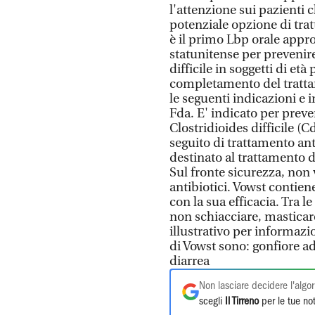
l'attenzione sui pazienti
potenziale opzione di tra
è il primo Lbp orale appr
statunitense per prevenire
difficile in soggetti di et
completamento del trattam
le seguenti indicazioni e 
Fda. E' indicato per preve
Clostridioides difficile (Cd
seguito di trattamento ant
destinato al trattamento de
Sul fronte sicurezza, no
antibiotici. Vowst contiene
con la sua efficacia. Tra 
non schiacciare, masticare
illustrativo per informazi
di Vowst sono: gonfiore ad
diarrea
Non lasciare decidere l'algor
scegli
Il Tirreno
per le tue not