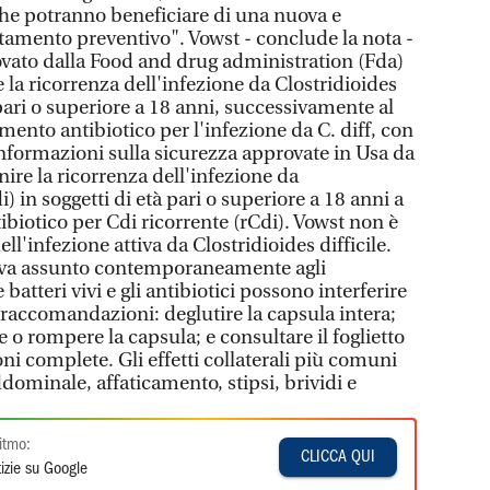
 che potranno beneficiare di una nuova e
ttamento preventivo". Vowst - conclude la nota -
ovato dalla Food and drug administration (Fda)
 la ricorrenza dell'infezione da Clostridioides
à pari o superiore a 18 anni, successivamente al
ento antibiotico per l'infezione da C. diff, con
informazioni sulla sicurezza approvate in Usa da
nire la ricorrenza dell'infezione da
i) in soggetti di età pari o superiore a 18 anni a
ibiotico per Cdi ricorrente (rCdi). Vowst non è
ll'infezione attiva da Clostridioides difficile.
n va assunto contemporaneamente agli
 batteri vivi e gli antibiotici possono interferire
le raccomandazioni: deglutire la capsula intera;
 o rompere la capsula; e consultare il foglietto
oni complete. Gli effetti collaterali più comuni
dominale, affaticamento, stipsi, brividi e
itmo:
CLICCA QUI
izie su Google