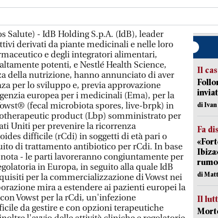
Salute) - IdB Holding S.p.A. (IdB), leader
ttivi derivati da piante medicinali e nelle loro
armaceutico e degli integratori alimentari,
 altamente potenti, e Nestlé Health Science,
Il ca
za della nutrizione, hanno annunciato di aver
Follo
nza per lo sviluppo e, previa approvazione
inviat
Agenzia europea per i medicinali (Ema), per la
wst® (fecal microbiota spores, live-brpk) in
di Iva
iotherapeutic product (Lbp) somministrato per
tati Uniti per prevenire la ricorrenza
Fa di
ides difficile (rCdi) in soggetti di età pari o
«Fort
uito di trattamento antibiotico per rCdi. In base
Ibiza
 nota - le parti lavoreranno congiuntamente per
rumor
golatoria in Europa, in seguito alla quale IdB
di Mat
acquisiti per la commercializzazione di Vowst nei
orazione mira a estendere ai pazienti europei la
 con Vowst per la rCdi, un'infezione
Il lut
ficile da gestire e con opzioni terapeutiche
Morto