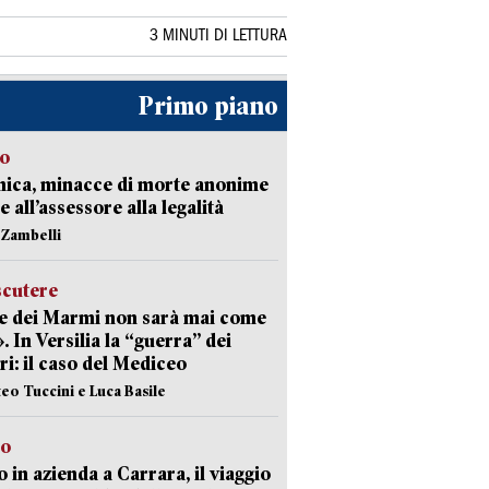
3 MINUTI DI LETTURA
Primo piano
so
nica, minacce di morte anonime
e all’assessore alla legalità
n Zambelli
scutere
e dei Marmi non sarà mai come
». In Versilia la “guerra” dei
i: il caso del Mediceo
teo Tuccini e Luca Basile
to
 in azienda a Carrara, il viaggio