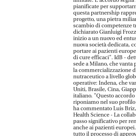
limitate. L'accordo segna i
pianificate per supportar
questa partnership rappre
progetto, una pietra milia
scambio di competenze tra
dichiarato Gianluigi Frozz
inizio a un nuovo ed entu
nuova società dedicata, c
portare ai pazienti europe
di cure efficaci". IdB - de
sede a Milano, che vanta p
la commercializzazione di
nutraceutico a livello gl
operative: Indena, che vant
Uniti, Brasile, Cina, Giapp
italiano. "Questo accordo r
riponiamo nel suo profilo 
ha commentato Luis Briz, 
Health Science - La colla
passo significativo per re
anche ai pazienti europei
tutto il processo di appr