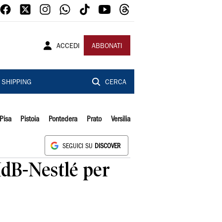
ACCEDI
ABBONATI
SHIPPING
CERCA
Pisa
Pistoia
Pontedera
Prato
Versilia
SEGUICI SU
DISCOVER
 IdB-Nestlé per