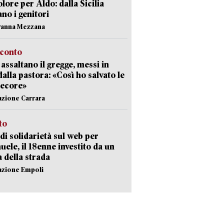
olore per Aldo: dalla Sicilia
ano i genitori
vanna Mezzana
cconto
i assaltano il gregge, messi in
dalla pastora: «Così ho salvato le
pecore»
azione Carrara
sto
di solidarietà sul web per
ele, il 18enne investito da un
a della strada
azione Empoli