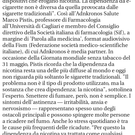
dispositivi che erogano nicotina. La dipendenza da e-
cigarette non è diversa da quella provocata dalle
sigarette tradizionali". Così all’Adnkronos Salute
Marco Pistis, professore di Farmacologia
all’Università di Cagliari e membro del Consiglio
direttivo della Società italiana di farmacologia (Sif), a
margine di 'Parola alla medicina', format audiovisivo
della Fism (Federazione società medico-scientifiche
italiane), di cui Adnkronos è media partner. In
occasione della Giornata mondiale senza tabacco del
31 maggio, Pistis ricorda che la dipendenza da
nicotina resta una delle più diffuse al mondo e oggi
non riguarda più soltanto le sigarette tradizionali. "Il
problema non è il tipo di prodotto utilizzato, ma la
sostanza che crea dipendenza: la nicotina", sottolinea
l’esperto. Smettere di fumare, però, non è semplice. I
sintomi dell’astinenza — irritabilità, ansia e
nervosismo — rappresentano spesso uno degli
ostacoli principali e possono spingere molte persone
a ricadere nel fumo. Anche lo stress quotidiano è tra
le cause più frequenti delle ricadute. “Per questo la
dipendenza da nicotina va trattata come qualsiasi