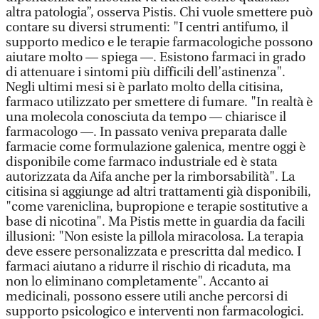
altra patologia”, osserva Pistis. Chi vuole smettere può
contare su diversi strumenti: "I centri antifumo, il
supporto medico e le terapie farmacologiche possono
aiutare molto — spiega —. Esistono farmaci in grado
di attenuare i sintomi più difficili dell’astinenza".
Negli ultimi mesi si è parlato molto della citisina,
farmaco utilizzato per smettere di fumare. "In realtà è
una molecola conosciuta da tempo — chiarisce il
farmacologo —. In passato veniva preparata dalle
farmacie come formulazione galenica, mentre oggi è
disponibile come farmaco industriale ed è stata
autorizzata da Aifa anche per la rimborsabilità". La
citisina si aggiunge ad altri trattamenti già disponibili,
"come vareniclina, bupropione e terapie sostitutive a
base di nicotina". Ma Pistis mette in guardia da facili
illusioni: "Non esiste la pillola miracolosa. La terapia
deve essere personalizzata e prescritta dal medico. I
farmaci aiutano a ridurre il rischio di ricaduta, ma
non lo eliminano completamente". Accanto ai
medicinali, possono essere utili anche percorsi di
supporto psicologico e interventi non farmacologici.