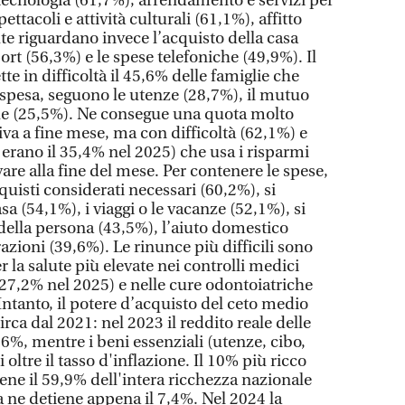
tecnologia (61,7%), arrendamento e servizi per
ttacoli e attività culturali (61,1%), affitto
e riguardano invece l’acquisto della casa
port (56,3%) e le spese telefoniche (49,9%). Il
te in difficoltà il 45,6% delle famiglie che
spesa, seguono le utenze (28,7%), il mutuo
he (25,5%). Ne consegue una quota molto
riva a fine mese, ma con difficoltà (62,1%) e
erano il 35,4% nel 2025) che usa i risparmi
are alla fine del mese. Per contenere le spese,
uisti considerati necessari (60,2%), si
sa (54,1%), i viaggi o le vacanze (52,1%), si
ella persona (43,5%), l’aiuto domestico
razioni (39,6%). Le rinunce più difficili sono
er la salute più elevate nei controlli medici
 27,2% nel 2025) e nelle cure odontoiatriche
ntanto, il potere d’acquisto del ceto medio
irca dal 2021: nel 2023 il reddito reale delle
1,6%, mentre i beni essenziali (utenze, cibo,
ltre il tasso d'inflazione. Il 10% più ricco
iene il 59,9% dell'intera ricchezza nazionale
 ne detiene appena il 7,4%. Nel 2024 la