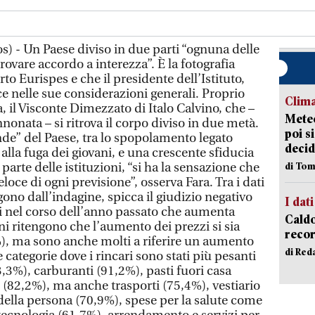
 - Un Paese diviso in due parti “ognuna delle
trovare accordo a interezza”. È la fotografia
to Eurispes e che il presidente dell’Istituto,
ce nelle sue considerazioni generali. Proprio
Clima
 il Visconte Dimezzato di Italo Calvino, che –
Meteo
nonata – si ritrova il corpo diviso in due metà.
poi s
de” del Paese, tra lo spopolamento legato
decid
alla fuga dei giovani, e una crescente sfiducia
parte delle istituzioni, “si ha la sensazione che
di Tom
eloce di ogni previsione”, osserva Fara. Tra i dati
gono dall’indagine, spicca il giudizio negativo
I dati
i nel corso dell’anno passato che aumenta
Caldo
ini ritengono che l’aumento dei prezzi si sia
recor
9%), ma sono anche molti a riferire un aumento
di Red
e categorie dove i rincari sono stati più pesanti
,3%), carburanti (91,2%), pasti fuori casa
 (82,2%), ma anche trasporti (75,4%), vestiario
della persona (70,9%), spese per la salute come