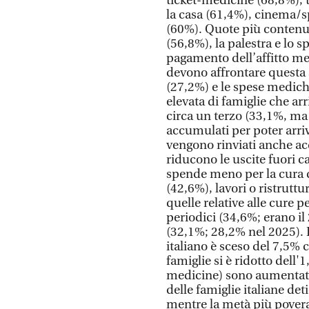
ticket-medicine (68,8%), 
la casa (61,4%), cinema/spe
(60%). Quote più contenut
(56,8%), la palestra e lo s
pagamento dell’affitto met
devono affrontare questa 
(27,2%) e le spese medic
elevata di famiglie che ar
circa un terzo (33,1%, ma 
accumulati per poter arriv
vengono rinviati anche acq
riducono le uscite fuori ca
spende meno per la cura d
(42,6%), lavori o ristruttu
quelle relative alle cure p
periodici (34,6%; erano il
(32,1%; 28,2% nel 2025). I
italiano è sceso del 7,5% c
famiglie si è ridotto dell'
medicine) sono aumentati o
delle famiglie italiane det
mentre la metà più povera