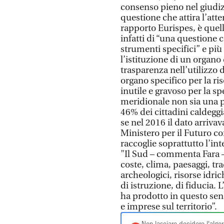
consenso pieno nel giudizi
questione che attira l’atte
rapporto Eurispes, è quella
infatti di “una questione
strumenti specifici” e più
l’istituzione di un organo 
trasparenza nell’utilizzo d
organo specifico per la r
inutile e gravoso per la s
meridionale non sia una pr
46% dei cittadini caldeggi
se nel 2016 il dato arrivav
Ministero per il Futuro co
raccoglie soprattutto l’in
"Il Sud – commenta Fara – 
coste, clima, paesaggi, tra
archeologici, risorse idric
di istruzione, di fiducia.
ha prodotto in questo sens
e imprese sul territorio”.