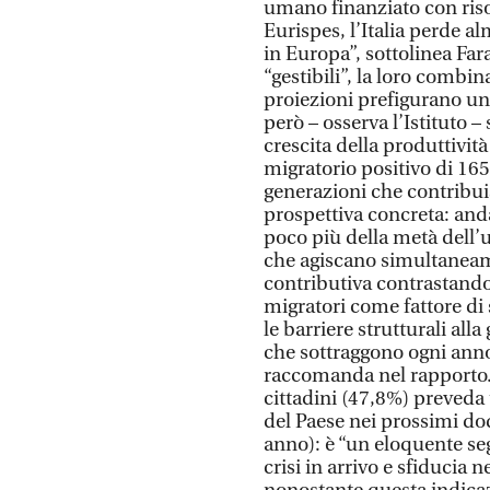
umano finanziato con riso
Eurispes, l’Italia perde 
in Europa”, sottolinea Fa
“gestibili”, la loro combi
proiezioni prefigurano un
però – osserva l’Istituto – 
crescita della produttività
migratorio positivo di 165
generazioni che contribuis
prospettiva concreta: and
poco più della metà dell’u
che agiscano simultaneame
contributiva contrastando i
migratori come fattore di 
le barriere strutturali all
che sottraggono ogni anno 
raccomanda nel rapporto.
cittadini (47,8%) preved
del Paese nei prossimi dodi
anno): è “un eloquente se
crisi in arrivo e sfiducia n