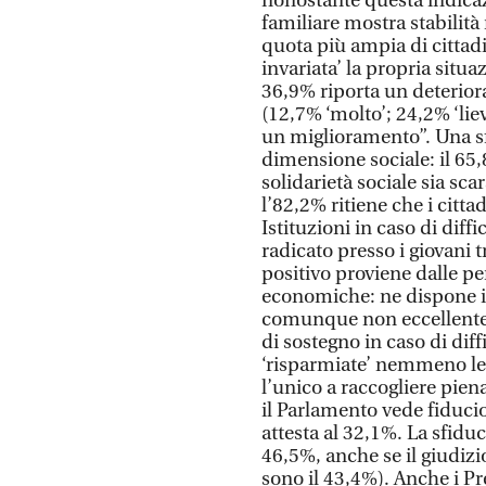
nonostante questa indica
familiare mostra stabilità 
quota più ampia di cittad
invariata’ la propria situa
36,9% riporta un deterio
(12,7% ‘molto’; 24,2% ‘li
un miglioramento”. Una sfi
dimensione sociale: il 65,8
solidarietà sociale sia sca
l’82,2% ritiene che i citt
Istituzioni in caso di dif
radicato presso i giovani t
positivo proviene dalle pe
economiche: ne dispone il
comunque non eccellente,
di sostegno in caso di diff
‘risparmiate’ nemmeno le i
l’unico a raccogliere pien
il Parlamento vede fiducio
attesta al 32,1%. La sfiduc
46,5%, anche se il giudizio
sono il 43,4%). Anche i P