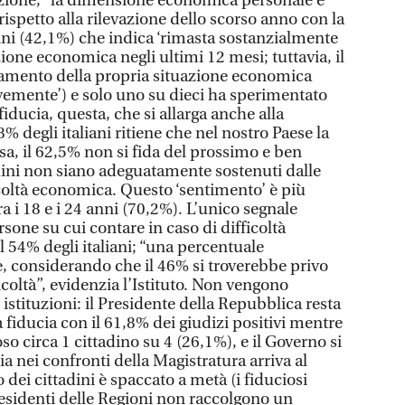
zione, “la dimensione economica personale e
rispetto alla rilevazione dello scorso anno con la
ini (42,1%) che indica ‘rimasta sostanzialmente
zione economica negli ultimi 12 mesi; tuttavia, il
ramento della propria situazione economica
evemente’) e solo uno su dieci ha sperimentato
ducia, questa, che si allarga anche alla
% degli italiani ritiene che nel nostro Paese la
rsa, il 62,5% non si fida del prossimo e ben
adini non siano adeguatamente sostenuti dalle
ficoltà economica. Questo ‘sentimento’ è più
ra i 18 e i 24 anni (70,2%). L’unico segnale
rsone su cui contare in caso di difficoltà
 54% degli italiani; “una percentuale
 considerando che il 46% si troverebbe privo
icoltà”, evidenzia l’Istituto. Non vengono
stituzioni: il Presidente della Repubblica resta
a fiducia con il 61,8% dei giudizi positivi mentre
so circa 1 cittadino su 4 (26,1%), e il Governo si
ia nei confronti della Magistratura arriva al
 dei cittadini è spaccato a metà (i fiduciosi
residenti delle Regioni non raccolgono un