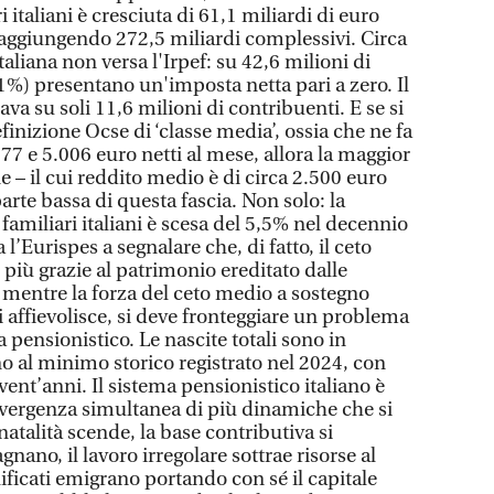
 italiani è cresciuta di 61,1 miliardi di euro
 raggiungendo 272,5 miliardi complessivi. Circa
aliana non versa l'Irpef: su 42,6 milioni di
 21%) presentano un'imposta netta pari a zero. Il
ava su soli 11,6 milioni di contribuenti. E se si
finizione Ocse di ‘classe media’, ossia che ne fa
77 e 5.006 euro netti al mese, allora la maggior
ne – il cui reddito medio è di circa 2.500 euro
parte bassa di questa fascia. Non solo: la
 familiari italiani è scesa del 5,5% nel decennio
’Eurispes a segnalare che, di fatto, il ceto
iù grazie al patrimonio ereditato dalle
 mentre la forza del ceto medio a sostegno
 affievolisce, si deve fronteggiare un problema
a pensionistico. Le nascite totali sono in
no al minimo storico registrato nel 2024, con
ent’anni. Il sistema pensionistico italiano è
nvergenza simultanea di più dinamiche che si
atalità scende, la base contributiva si
tagnano, il lavoro irregolare sottrae risorse al
lificati emigrano portando con sé il capitale