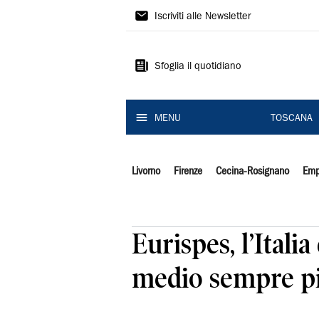
Il
Iscriviti alle Newsletter
Tirreno
Sfoglia il quotidiano
MENU
TOSCANA
Livorno
Firenze
Cecina-Rosignano
Emp
Eurispes, l’Itali
medio sempre p