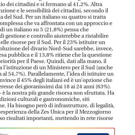
o dei cittadini e si fermano al 41,2%. Altra
nzione e le sensibilità dei cittadini, secondo il
 del Sud. Per un italiano su quattro si tratta
 complessa che va affrontata con un approccio e
 di un italiano su 5 (21,8%) pensa che
di gestione e controllo aiuterebbe a ristabilire
elle risorse per il Sud. Per il 23% istituire un
isoluzione del divario Nord-Sud sarebbe, invece,
pesa pubblica e il 13,8% ritiene che la questione
iorità per il Paese. Quindi, dati alla mano, il
a l’istituzione di un Ministero per il Sud (anche
a al 54,7%). Parallelamente, l’idea di istituire un
nvince il 45% degli italiani ed è un’opzione che
teresse dei giovanissimi dai 18 ai 24 anni (63%).
è la nostra più grande risorsa non sfruttata. Ha
dizioni culturali e gastronomiche, siti
he. Ha bisogno però di infrastrutture, di legalità,
 L’esperienza della Zes Unica per il Mezzogiorno
o risultati importanti, mettendo in rete risorse