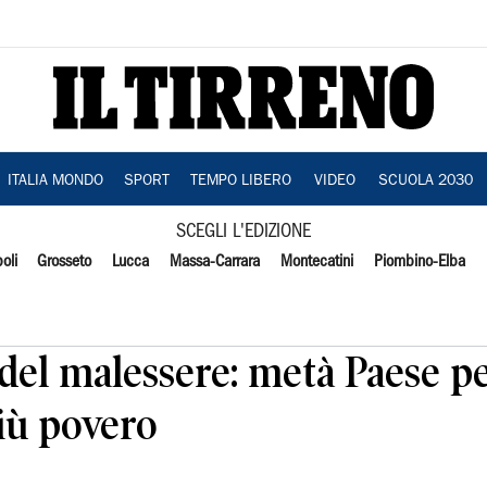
ITALIA MONDO
SPORT
TEMPO LIBERO
VIDEO
SCUOLA 2030
SCEGLI L'EDIZIONE
oli
Grosseto
Lucca
Massa-Carrara
Montecatini
Piombino-Elba
a del malessere: metà Paese p
iù povero