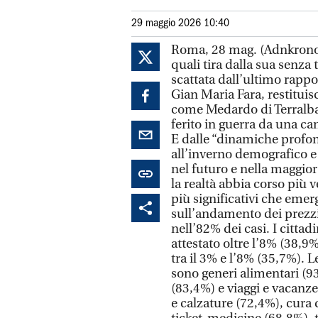
29 maggio 2026 10:40
Roma, 28 mag. (Adnkronos)
quali tira dalla sua senza 
scattata dall’ultimo rappor
Gian Maria Fara, restituis
come Medardo di Terralba,
ferito in guerra da una can
E dalle “dinamiche profon
all’inverno demografico e 
nel futuro e nella maggior 
la realtà abbia corso più v
più significativi che emer
sull’andamento dei prezz
nell’82% dei casi. I cittad
attestato oltre l’8% (38,
tra il 3% e l’8% (35,7%). L
sono generi alimentari (93
(83,4%) e viaggi e vacanze
e calzature (72,4%), cura 