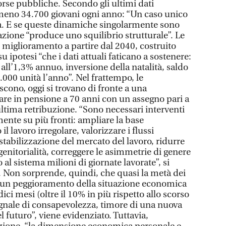
rse pubbliche. Secondo gli ultimi dati
almeno 34.700 giovani ogni anno: “Un caso unico
ra. E se queste dinamiche singolarmente sono
nazione “produce uno squilibrio strutturale”. Le
 miglioramento a partire dal 2040, costruito
su ipotesi “che i dati attuali faticano a sostenere:
 all’1,3% annuo, inversione della natalità, saldo
.000 unità l’anno”. Nel frattempo, le
cono, oggi si trovano di fronte a una
are in pensione a 70 anni con un assegno pari a
ltima retribuzione. “Sono necessari interventi
nte su più fronti: ampliare la base
l lavoro irregolare, valorizzare i flussi
stabilizzazione del mercato del lavoro, ridurre
a genitorialità, correggere le asimmetrie di genere
al sistema milioni di giornate lavorate”, si
 Non sorprende, quindi, che quasi la metà dei
a un peggioramento della situazione economica
ci mesi (oltre il 10% in più rispetto allo scorso
gnale di consapevolezza, timore di una nuova
el futuro”, viene evidenziato. Tuttavia,