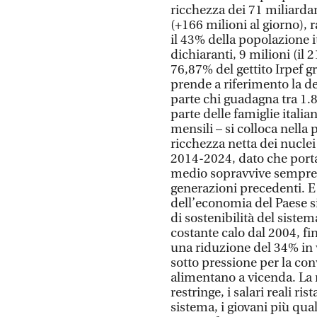
ricchezza dei 71 miliardari
(+166 milioni al giorno),
il 43% della popolazione it
dichiaranti, 9 milioni (il
76,87% del gettito Irpef gr
prende a riferimento la de
parte chi guadagna tra 1.8
parte delle famiglie italia
mensili – si colloca nella 
ricchezza netta dei nuclei
2014-2024, dato che porta l
medio sopravvive sempre p
generazioni precedenti. E
dell’economia del Paese si
di sostenibilità del sistem
costante calo dal 2004, fi
una riduzione del 34% in v
sotto pressione per la co
alimentano a vicenda. La n
restringe, i salari reali ris
sistema, i giovani più qua