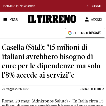
Il
Iscriviti alle Newsletter
ABBONATI
Tirreno
MENU
ACCEDI
SEGUICI SU
DISCOVER
Casella (Sitd): "15 milioni di
italiani avrebbero bisogno di
cure per le dipendenze ma solo
l'8% accede ai servizi"c
29 maggio 2026 14:01
3 MINUTI DI LETTURA
Roma, 29 mag. (Adnkronos Salute) - "In Italia circa 15