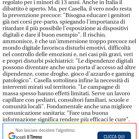
regolato per i minori di 13 anni. Anche in Italia il
dibattito è aperto. Ma, per Casella, il vero nodo resta
la prevenzione precoce: "Bisogna educare i genitori
già nei corsi pre-parto, spiegando l'importanza di
ritardare il più possibile l'esposizione ai dispositivi
digitali e dare il buon esempio". Il rischio,
ammonisce, è che un'immersione troppo precoce nel
mondo digitale favorisca disturbi emotivi, difficoltà
nel controllo delle emozioni e, nei casi più gravi, veri
e propri disturbi psichiatrici: "Le dipendenze digitali
possono diventare anche una porta d'accesso ad altre
dipendenze, come droghe, gioco d'azzardo e gaming
patologico". Casella sottolinea infine la necessità di
interventi mirati sul territorio. "Le campagne di
massa spesso hanno effetti limitati. Serve un lavoro
capillare con pediatri, consultori familiari, scuole e
comunità locali". Fondamentale anche una migliore
comunicazione sanitaria: "Fare una buona
informazione significa rendere più efficaci le cure".
Non lasciare decidere l'algoritmo:
CLICCA QUI
scegli
Il Tirreno