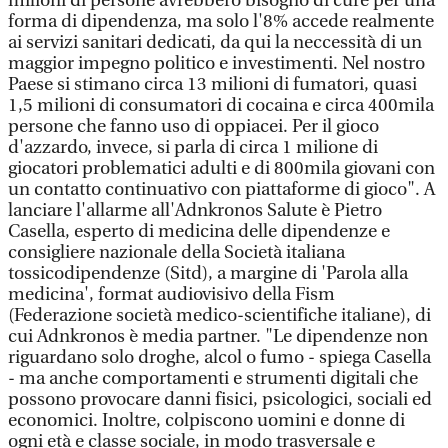
milioni di persone avrebbero bisogno di cure per una
forma di dipendenza, ma solo l'8% accede realmente
ai servizi sanitari dedicati, da qui la neccessità di un
maggior impegno politico e investimenti. Nel nostro
Paese si stimano circa 13 milioni di fumatori, quasi
1,5 milioni di consumatori di cocaina e circa 400mila
persone che fanno uso di oppiacei. Per il gioco
d'azzardo, invece, si parla di circa 1 milione di
giocatori problematici adulti e di 800mila giovani con
un contatto continuativo con piattaforme di gioco". A
lanciare l'allarme all'Adnkronos Salute è Pietro
Casella, esperto di medicina delle dipendenze e
consigliere nazionale della Società italiana
tossicodipendenze (Sitd), a margine di 'Parola alla
medicina', format audiovisivo della Fism
(Federazione società medico-scientifiche italiane), di
cui Adnkronos è media partner. "Le dipendenze non
riguardano solo droghe, alcol o fumo - spiega Casella
- ma anche comportamenti e strumenti digitali che
possono provocare danni fisici, psicologici, sociali ed
economici. Inoltre, colpiscono uomini e donne di
ogni età e classe sociale, in modo trasversale e