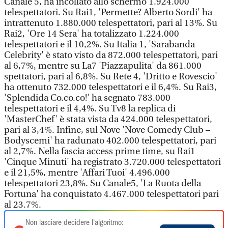
Canale 5, ha incollato allo schermo 1.924.000
telespettatori. Su Rai1, 'Permette? Alberto Sordi' ha
intrattenuto 1.880.000 telespettatori, pari al 13%. Su
Rai2, 'Ore 14 Sera' ha totalizzato 1.224.000
telespettatori e il 10,2%. Su Italia 1, 'Sarabanda
Celebrity' è stato visto da 872.000 telespettatori, pari
al 6,7%, mentre su La7 'Piazzapulita' da 861.000
spettatori, pari al 6,8%. Su Rete 4, 'Dritto e Rovescio'
ha ottenuto 732.000 telespettatori e il 6,4%. Su Rai3,
'Splendida Co.co.co!' ha segnato 783.000
telespettatori e il 4,4%. Su Tv8 la replica di
'MasterChef' è stata vista da 424.000 telespettatori,
pari al 3,4%. Infine, sul Nove 'Nove Comedy Club –
Bodyscemi' ha radunato 402.000 telespettatori, pari
al 2,7%. Nella fascia access prime time, su Rai1
'Cinque Minuti' ha registrato 3.720.000 telespettatori
e il 21,5%, mentre 'Affari Tuoi' 4.496.000
telespettatori 23,8%. Su Canale5, 'La Ruota della
Fortuna' ha conquistato 4.467.000 telespettatori pari
al 23.7%.
Non lasciare decidere l'algoritmo: