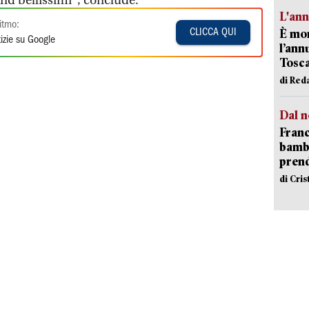
and bellissimi", conclude.
L'an
itmo:
È mor
CLICCA QUI
izie su Google
l’ann
Tosca
di Red
Dal n
Franc
bambi
pren
di Cri