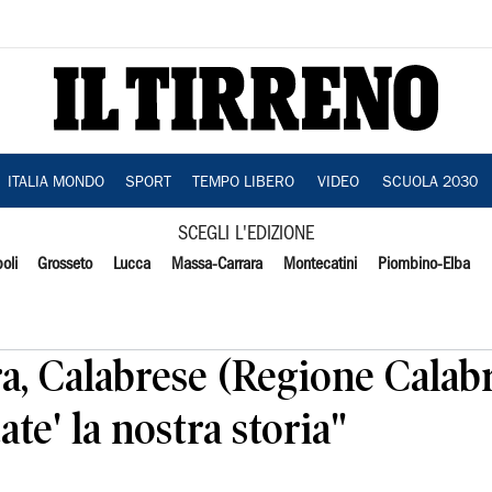
ITALIA MONDO
SPORT
TEMPO LIBERO
VIDEO
SCUOLA 2030
SCEGLI L'EDIZIONE
oli
Grosseto
Lucca
Massa-Carrara
Montecatini
Piombino-Elba
ra, Calabrese (Regione Calabr
te' la nostra storia"