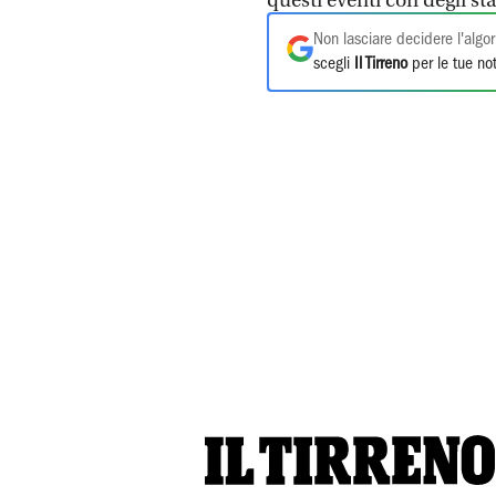
questi eventi con degli st
Non lasciare decidere l'algor
scegli
Il Tirreno
per le tue not