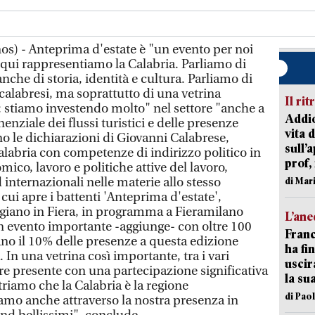
s) - Anteprima d'estate è "un evento per noi
qui rappresentiamo la Calabria. Parliamo di
nche di storia, identità e cultura. Parliamo di
 calabresi, ma soprattutto di una vetrina
Il rit
: stiamo investendo molto" nel settore "anche a
Addio
nziale dei flussi turistici e delle presenze
vita 
o le dichiarazioni di Giovanni Calabrese,
sull’
alabria con competenze di indirizzo politico in
prof,
ico, lavoro e politiche attive del lavoro,
 internazionali nelle materie allo stesso
di Mar
 cui apre i battenti 'Anteprima d'estate',
giano in Fiera, in programma a Fieramilano
L’an
un evento importante -aggiunge- con oltre 100
Franc
no il 10% delle presenze a questa edizione
ha fin
a. In una vetrina così importante, tra i vari
uscir
re presente con una partecipazione significativa
la su
riamo che la Calabria è la regione
di Pao
iamo anche attraverso la nostra presenza in