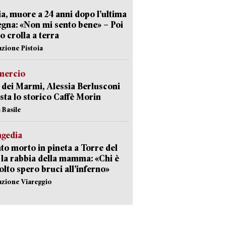
ia, muore a 24 anni dopo l’ultima
gna: «Non mi sento bene» – Poi
 crolla a terra
azione Pistoia
ercio
 dei Marmi, Alessia Berlusconi
sta lo storico Caffè Morin
 Basile
agedia
to morto in pineta a Torre del
 la rabbia della mamma: «Chi è
olto spero bruci all’inferno»
azione Viareggio