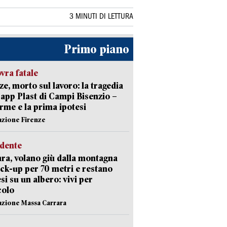
3 MINUTI DI LETTURA
Primo piano
ra fatale
ze, morto sul lavoro: la tragedia
Capp Plast di Campi Bisenzio –
arme e la prima ipotesi
azione Firenze
idente
ra, volano giù dalla montagna
ick-up per 70 metri e restano
si su un albero: vivi per
colo
azione Massa Carrara