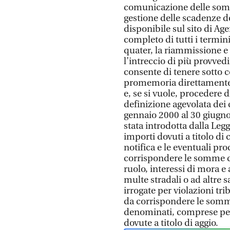
comunicazione delle somme
gestione delle scadenze de
disponibile sul sito di Ag
completo di tutti i termi
quater, la riammissione e
l’intreccio di più provve
consente di tenere sotto c
promemoria direttamente
e, se si vuole, procedere 
definizione agevolata dei c
gennaio 2000 al 30 giugno
stata introdotta dalla Legg
importi dovuti a titolo di c
notifica e le eventuali p
corrispondere le somme dovu
ruolo, interessi di mora e 
multe stradali o ad altre 
irrogate per violazioni tri
da corrispondere le somm
denominati, comprese per
dovute a titolo di aggio.