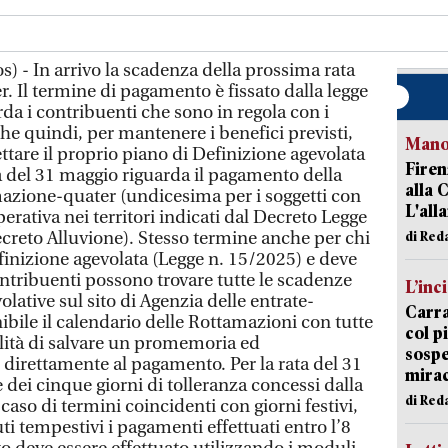
 - In arrivo la scadenza della prossima rata
. Il termine di pagamento è fissato dalla legge
da i contribuenti che sono in regola con i
he quindi, per mantenere i benefici previsti,
Manov
tare il proprio piano di Definizione agevolata
Firen
a del 31 maggio riguarda il pagamento della
alla 
azione-quater (undicesima per i soggetti con
L'all
erativa nei territori indicati dal Decreto Legge
creto Alluvione). Stesso termine anche per chi
di Red
finizione agevolata (Legge n. 15/2025) e deve
contribuenti possono trovare tutte le scadenze
L’inc
lative sul sito di Agenzia delle entrate-
Carra
bile il calendario delle Rottamazioni con tutte
col p
bilità di salvare un promemoria ed
sospe
irettamente al pagamento. Per la rata del 31
mira
dei cinque giorni di tolleranza concessi dalla
di Red
 caso di termini coincidenti con giorni festivi,
 tempestivi i pagamenti effettuati entro l’8