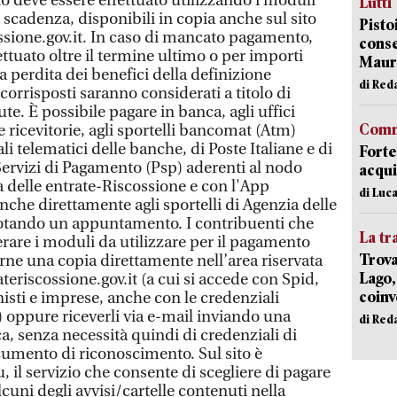
o deve essere effettuato utilizzando i moduli
Lutti
n scadenza, disponibili in copia anche sul sito
Pisto
sione.gov.it. In caso di mancato pagamento,
conse
tuato oltre il termine ultimo o per importi
Mauro
la perdita dei benefici della definizione
di Red
 corrisposti saranno considerati a titolo di
. È possibile pagare in banca, agli uffici
Comm
e ricevitorie, agli sportelli bancomat (Atm)
ali telematici delle banche, di Poste Italiane e di
Forte
di Servizi di Pagamento (Psp) aderenti al nodo
acqui
a delle entrate-Riscossione e con l'App
di Luca
nche direttamente agli sportelli di Agenzia delle
otando un appuntamento. I contribuenti che
La tr
rare i moduli da utilizzare per il pagamento
Trova
rne una copia direttamente nell’area riservata
Lago,
eriscossione.gov.it (a cui si accede con Spid,
coinv
nisti e imprese, anche con le credenziali
) oppure riceverli via e-mail inviando una
di Red
ca, senza necessità quindi di credenziali di
umento di riconoscimento. Sul sito è
 il servizio che consente di scegliere di pagare
lcuni degli avvisi/cartelle contenuti nella