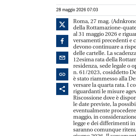
28 maggio 2026 07:03
Roma, 27 mag. (Adnkronos)
della Rottamazione-quater
al 31 maggio 2026 e riguar
versamenti precedenti e c
devono continuare a rispet
delle cartelle. La scadenz
12esima rata della Rottam
residenza, sede legale o op
n. 61/2023, cosiddetto De
è stato riammesso alla De
versare la quarta rata. I 
riguardanti le misure agevo
Riscossione dove è disponi
le date previste, la possi
eventualmente procedere d
maggio, in considerazione 
legge e dei differimenti in
saranno comunque ritenuti