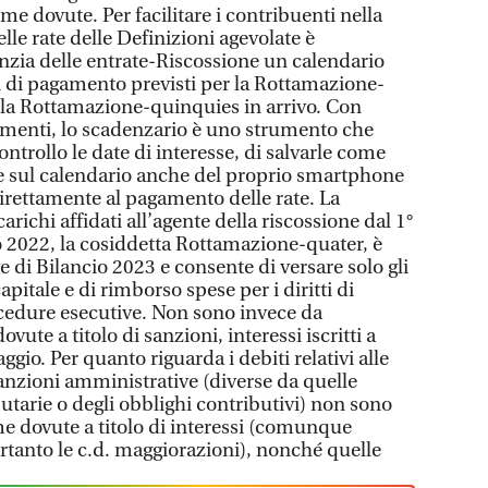
 dovute. Per facilitare i contribuenti nella
lle rate delle Definizioni agevolate è
enzia delle entrate-Riscossione un calendario
ni di pagamento previsti per la Rottamazione-
 la Rottamazione-quinquies in arrivo. Con
dimenti, lo scadenzario è uno strumento che
ontrollo le date di interesse, di salvarle come
 sul calendario anche del proprio smartphone
direttamente al pagamento delle rate. La
arichi affidati all’agente della riscossione dal 1°
 2022, la cosiddetta Rottamazione-quater, è
e di Bilancio 2023 e consente di versare solo gli
apitale e di rimborso spese per i diritti di
rocedure esecutive. Non sono invece da
te a titolo di sanzioni, interessi iscritti a
aggio. Per quanto riguarda i debiti relativi alle
sanzioni amministrative (diverse da quelle
butarie o degli obblighi contributivi) non sono
e dovute a titolo di interessi (comunque
tanto le c.d. maggiorazioni), nonché quelle