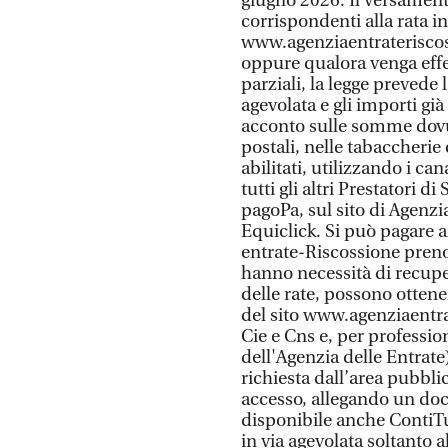
giugno 2026. Il versament
corrispondenti alla rata i
www.agenziaentrateriscos
oppure qualora venga effet
parziali, la legge prevede 
agevolata e gli importi già
acconto sulle somme dovute
postali, nelle tabaccherie 
abilitati, utilizzando i can
tutti gli altri Prestatori 
pagoPa, sul sito di Agenzi
Equiclick. Si può pagare a
entrate-Riscossione pren
hanno necessità di recupe
delle rate, possono ottene
del sito www.agenziaentrat
Cie e Cns e, per professio
dell'Agenzia delle Entrate
richiesta dall’area pubbli
accesso, allegando un doc
disponibile anche ContiTu,
in via agevolata soltanto a