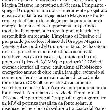
nuovo impianto fotovoltaico realizzato dal Gruppo
Magis a Trissino, in provincia di Vicenza. L’impianto -
spiega il Gruppo in una nota - interamente progettato
e realizzato dall’area Ingegneria di Magis e costruito
con le più efficienti tecnologie per la produzione di
energia da fonte solare, rappresenta un perfetto
modello di integrazione tra sviluppo industriale e
sostenibilità ambientale. L’impianto di Trissino è il
più grande parco fotovoltaico del Gruppo Magis in
Veneto e il secondo del Gruppo in Italia. Realizzato in
un’area precedentemente destinata ad attività
estrattive (ex cava e discarica), l’impianto ha una
potenza di picco di 8,8 MWp e produrrà 12 GWh di
energia elettrica all’anno, equivalenti al fabbisogno
energetico annuo di oltre 4mila famiglie, evitando al
contempo l’emissione in atmosfera di circa 5mila
tonnellate di CO2 all’anno, che diversamente
verrebbero emesse da un'equivalente produzione da
fonti fossili. L’entrata in esercizio dell’impianto di
Trissino, che permette al Gruppo di raggiungere oltre
82 MW di potenza installata da fonte solare, si
inserisce nel percorso di sviluppo tracciato dal Piano