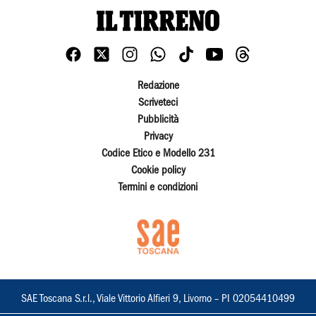
Redazione
Scriveteci
Pubblicità
Privacy
Codice Etico e Modello 231
Cookie policy
Termini e condizioni
SAE Toscana S.r.l., Viale Vittorio Alfieri 9, Livorno – PI 02054410499