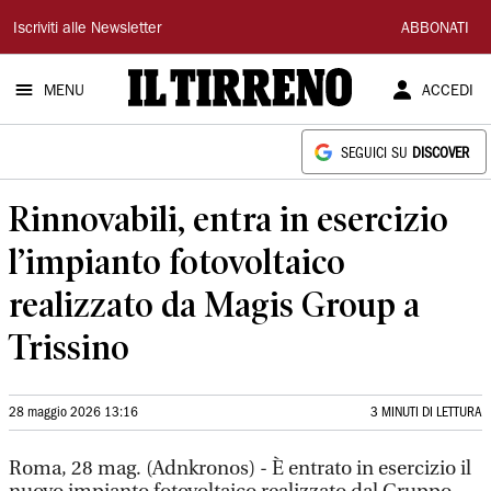
Il
Iscriviti alle Newsletter
ABBONATI
Tirreno
MENU
ACCEDI
SEGUICI SU
DISCOVER
Rinnovabili, entra in esercizio
l’impianto fotovoltaico
realizzato da Magis Group a
Trissino
28 maggio 2026 13:16
3 MINUTI DI LETTURA
Roma, 28 mag. (Adnkronos) - È entrato in esercizio il