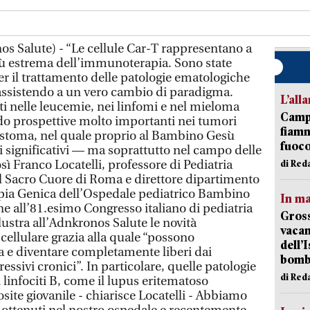
s Salute) - “Le cellule Car-T rappresentano a
 più estrema dell’immunoterapia. Sono state
er il trattamento delle patologie ematologiche
assistendo a un vero cambio di paradigma.
L’all
uti nelle leucemie, nei linfomi e nel mieloma
Campi
do prospettive molto importanti nei tumori
fiamm
astoma, nel quale proprio al Bambino Gesù
fuoc
i significativi — ma soprattutto nel campo delle
ì Franco Locatelli, professore di Pediatria
di Red
del Sacro Cuore di Roma e direttore dipartimento
pia Genica dell’Ospedale pediatrico Bambino
In ma
e all’81.esimo Congresso italiano di pediatria
Gross
llustra all’Adnkronos Salute le novità
vacan
 cellulare grazia alla quale “possono
dell’
a e diventare completamente liberi dai
bom
sivi cronici”. In particolare, quelle patologie
di Red
infociti B, come il lupus eritematoso
ite giovanile - chiarisce Locatelli - Abbiamo