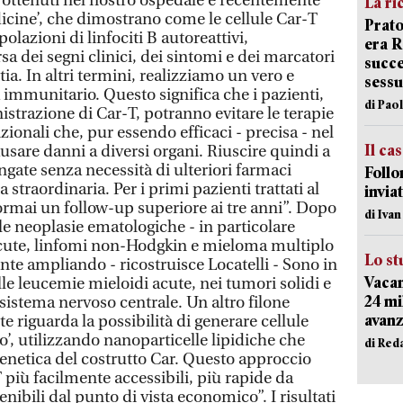
, ottenuti nel nostro ospedale e recentemente
La ri
icine’, che dimostrano come le cellule Car-T
Prato
olazioni di linfociti B autoreattivi,
era 
 dei segni clinici, dei sintomi e dei marcatori
succe
a. In altri termini, realizziamo un vero e
sessu
a immunitario. Questo significa che i pazienti,
di Pao
strazione di Car-T, potranno evitare le terapie
onali che, pur essendo efficaci - precisa - nel
Il ca
sare danni a diversi organi. Riuscire quindi a
gate senza necessità di ulteriori farmaci
Follo
straordinaria. Per i primi pazienti trattati al
inviat
ai un follow-up superiore ai tre anni”. Dopo
di Iva
le neoplasie ematologiche - in particolare
acute, linfomi non-Hodgkin e mieloma multiplo
Lo st
nte ampliando - ricostruisce Locatelli - Sono in
Vacan
le leucemie mieloidi acute, nei tumori solidi e
24 mi
sistema nervoso centrale. Un altro filone
avanz
riguarda la possibilità di generare cellule
o’, utilizzando nanoparticelle lipidiche che
di Red
enetica del costrutto Car. Questo approccio
più facilmente accessibili, più rapide da
nibili dal punto di vista economico”. I risultati