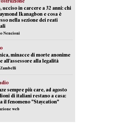
costruzione
, ucciso in carcere a 32 anni: chi
Raymond Ikanagbon e cosa è
sso nella sezione dei reati
ali
lo Nencioni
so
nica, minacce di morte anonime
e all’assessore alla legalità
n Zambelli
udio
ze sempre più care, ad agosto
lioni di italiani restano a casa:
a il fenomeno "Staycation"
azione web