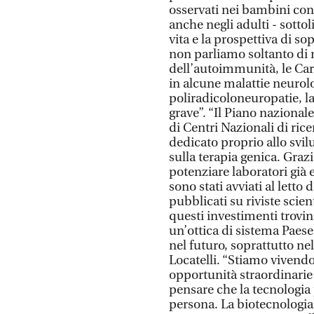
osservati nei bambini co
anche negli adulti - sottol
vita e la prospettiva di 
non parliamo soltanto di 
dell’autoimmunità, le Ca
in alcune malattie neurol
poliradicoloneuropatie, la
grave”. “Il Piano nazionale
di Centri Nazionali di rice
dedicato proprio allo svil
sulla terapia genica. Grazi
potenziare laboratori già 
sono stati avviati al letto
pubblicati su riviste scie
questi investimenti trovi
un’ottica di sistema Paese,
nel futuro, soprattutto ne
Locatelli. “Stiamo vivend
opportunità straordinarie
pensare che la tecnologia 
persona. La biotecnologia