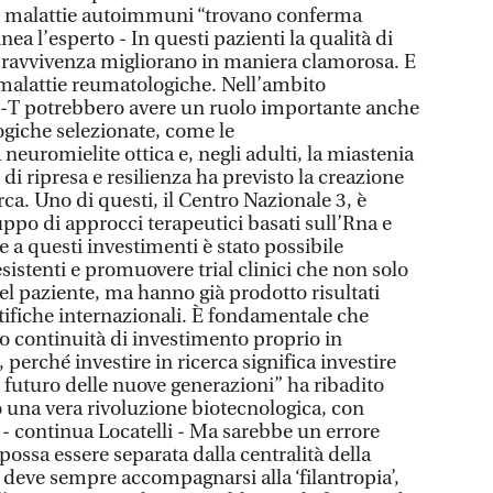
n malattie autoimmuni “trovano conferma
inea l’esperto - In questi pazienti la qualità di
sopravvivenza migliorano in maniera clamorosa. E
malattie reumatologiche. Nell’ambito
r-T potrebbero avere un ruolo importante anche
ogiche selezionate, come le
 neuromielite ottica e, negli adulti, la miastenia
 di ripresa e resilienza ha previsto la creazione
rca. Uno di questi, il Centro Nazionale 3, è
uppo di approcci terapeutici basati sull’Rna e
e a questi investimenti è stato possibile
esistenti e promuovere trial clinici che non solo
 del paziente, ma hanno già prodotto risultati
ntifiche internazionali. È fondamentale che
no continuità di investimento proprio in
 perché investire in ricerca significa investire
l futuro delle nuove generazioni” ha ribadito
o una vera rivoluzione biotecnologica, con
 - continua Locatelli - Ma sarebbe un errore
possa essere separata dalla centralità della
 deve sempre accompagnarsi alla ‘filantropia’,