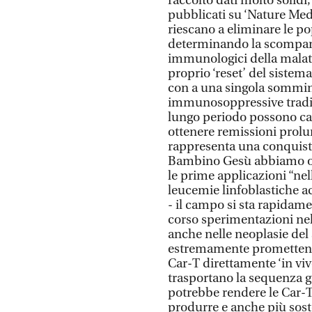
raccolto dati molto solidi
pubblicati su ‘Nature Med
riescano a eliminare le pop
determinando la scomparsa
immunologici della malatti
proprio ‘reset’ del sistem
con a una singola sommini
immunosoppressive tradizi
lungo periodo possono cau
ottenere remissioni prolun
rappresenta una conquista 
Bambino Gesù abbiamo orm
le prime applicazioni “nel
leucemie linfoblastiche 
- il campo si sta rapidame
corso sperimentazioni nel
anche nelle neoplasie del 
estremamente promettente 
Car-T direttamente ‘in viv
trasportano la sequenza g
potrebbe rendere le Car-T 
produrre e anche più soste