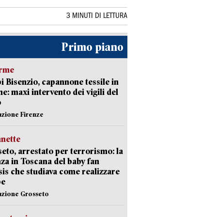
3 MINUTI DI LETTURA
Primo piano
arme
 Bisenzio, capannone tessile in
e: maxi intervento dei vigili del
o
azione Firenze
nette
eto, arrestato per terrorismo: la
za in Toscana del baby fan
Isis che studiava come realizzare
be
azione Grosseto