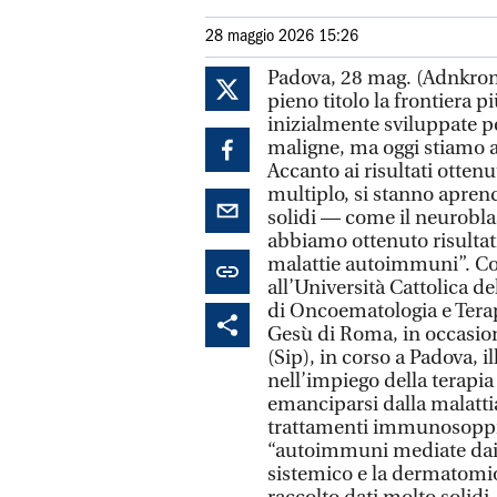
28 maggio 2026 15:26
Padova, 28 mag. (Adnkrono
pieno titolo la frontiera
inizialmente sviluppate p
maligne, ma oggi stiamo 
Accanto ai risultati otten
multiplo, si stanno apren
solidi — come il neurobl
abbiamo ottenuto risultat
malattie autoimmuni”. Cos
all’Università Cattolica 
di Oncoematologia e Tera
Gesù di Roma, in occasion
(Sip), in corso a Padova, i
nell’impiego della terapia
emanciparsi dalla malatti
trattamenti immunosoppres
“autoimmuni mediate dai l
sistemico e la dermatomios