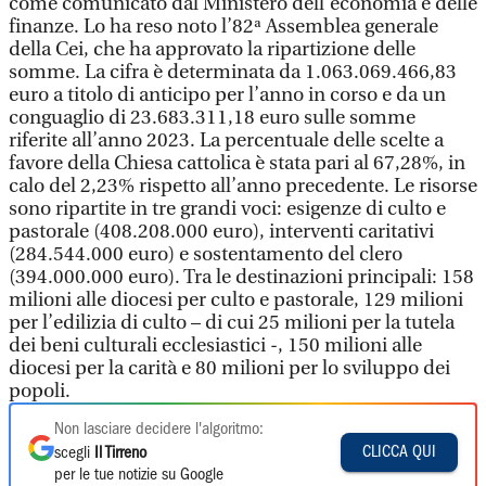
come comunicato dal Ministero dell’economia e delle
finanze. Lo ha reso noto l’82ª Assemblea generale
della Cei, che ha approvato la ripartizione delle
somme. La cifra è determinata da 1.063.069.466,83
euro a titolo di anticipo per l’anno in corso e da un
conguaglio di 23.683.311,18 euro sulle somme
riferite all’anno 2023. La percentuale delle scelte a
favore della Chiesa cattolica è stata pari al 67,28%, in
calo del 2,23% rispetto all’anno precedente. Le risorse
sono ripartite in tre grandi voci: esigenze di culto e
pastorale (408.208.000 euro), interventi caritativi
(284.544.000 euro) e sostentamento del clero
(394.000.000 euro). Tra le destinazioni principali: 158
milioni alle diocesi per culto e pastorale, 129 milioni
per l’edilizia di culto – di cui 25 milioni per la tutela
dei beni culturali ecclesiastici -, 150 milioni alle
diocesi per la carità e 80 milioni per lo sviluppo dei
popoli.
Non lasciare decidere l'algoritmo:
CLICCA QUI
scegli
Il Tirreno
per le tue notizie su Google