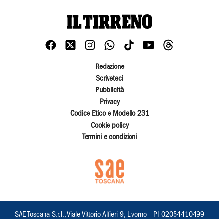
Redazione
Scriveteci
Pubblicità
Privacy
Codice Etico e Modello 231
Cookie policy
Termini e condizioni
SAE Toscana S.r.l., Viale Vittorio Alfieri 9, Livorno – PI 02054410499