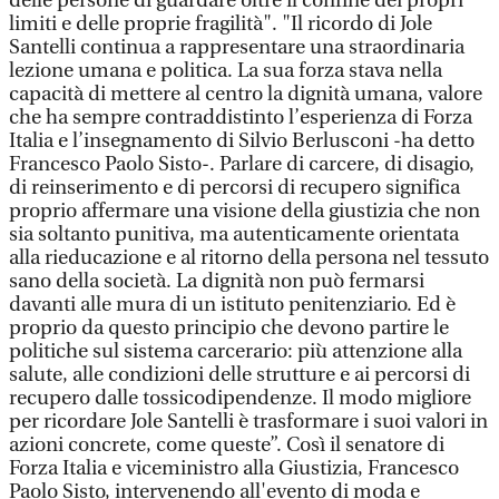
delle persone di guardare oltre il confine dei propri
limiti e delle proprie fragilità". "Il ricordo di Jole
Santelli continua a rappresentare una straordinaria
lezione umana e politica. La sua forza stava nella
capacità di mettere al centro la dignità umana, valore
che ha sempre contraddistinto l’esperienza di Forza
Italia e l’insegnamento di Silvio Berlusconi -ha detto
Francesco Paolo Sisto-. Parlare di carcere, di disagio,
di reinserimento e di percorsi di recupero significa
proprio affermare una visione della giustizia che non
sia soltanto punitiva, ma autenticamente orientata
alla rieducazione e al ritorno della persona nel tessuto
sano della società. La dignità non può fermarsi
davanti alle mura di un istituto penitenziario. Ed è
proprio da questo principio che devono partire le
politiche sul sistema carcerario: più attenzione alla
salute, alle condizioni delle strutture e ai percorsi di
recupero dalle tossicodipendenze. Il modo migliore
per ricordare Jole Santelli è trasformare i suoi valori in
azioni concrete, come queste”. Così il senatore di
Forza Italia e viceministro alla Giustizia, Francesco
Paolo Sisto, intervenendo all'evento di moda e