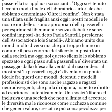
passerella tra applausi scroscianti. "Oggi si e’ tenuto
l’evento moda finale del laboratorio sartoriale che
abbiamo denominato 'Oltre il confine'. Non è stata
una sfilata sulle fragilità anzi oggi i nostri modelli e le
nostre modelle si sono appropriati della passerella
per esprimersi liberamente senza etichette e senza
confini imposti -ha detto Paola Santelli, presidente
dell'Associazione Jole Santelli-. Abbiamo unito due
mondi molto diversi ma che purtroppo hanno in
comune il peso enorme del silenzio imposto loro
dalla società ma oggi noi questo silenzio lo abbiamo
spezzato e ogni passo sulla passerella e’ diventato un
passaggio dalla difesa alla verità ,dal nascondersi al
mostrarsi ‘la passarella oggi e’ diventato un ponte
ideale fra questi due mondi, detenuti e modelli
professionisti che sono anche ragazze e ragazzi
neurodivergenti, che parla di dignità, rispetto e diritto
ad esprimersi autenticamente. Una società libera ed
inclusiva e una società che non si limita ad accettare
le diversità ma le riconosce come ricchezza comune
che genera valore, crescita e più consapevolezza per