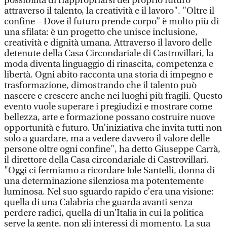
possibilità di riappropriarsi del proprio futuro
attraverso il talento, la creatività e il lavoro". "Oltre il
confine – Dove il futuro prende corpo” è molto più di
una sfilata: è un progetto che unisce inclusione,
creatività e dignità umana. Attraverso il lavoro delle
detenute della Casa Circondariale di Castrovillari, la
moda diventa linguaggio di rinascita, competenza e
libertà. Ogni abito racconta una storia di impegno e
trasformazione, dimostrando che il talento può
nascere e crescere anche nei luoghi più fragili. Questo
evento vuole superare i pregiudizi e mostrare come
bellezza, arte e formazione possano costruire nuove
opportunità e futuro. Un’iniziativa che invita tutti non
solo a guardare, ma a vedere davvero il valore delle
persone oltre ogni confine", ha detto Giuseppe Carrà,
il direttore della Casa circondariale di Castrovillari.
"Oggi ci fermiamo a ricordare Iole Santelli, donna di
una determinazione silenziosa ma potentemente
luminosa. Nel suo sguardo rapido c’era una visione:
quella di una Calabria che guarda avanti senza
perdere radici, quella di un’Italia in cui la politica
serve la gente, non gli interessi di momento. La sua