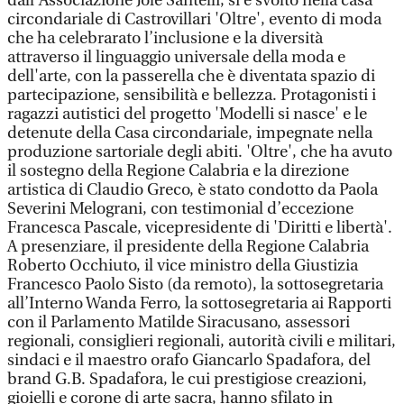
dall'Associazione Jole Santelli, si è svolto nella casa
circondariale di Castrovillari 'Oltre', evento di moda
che ha celebrarato l’inclusione e la diversità
attraverso il linguaggio universale della moda e
dell'arte, con la passerella che è diventata spazio di
partecipazione, sensibilità e bellezza. Protagonisti i
ragazzi autistici del progetto 'Modelli si nasce' e le
detenute della Casa circondariale, impegnate nella
produzione sartoriale degli abiti. 'Oltre', che ha avuto
il sostegno della Regione Calabria e la direzione
artistica di Claudio Greco, è stato condotto da Paola
Severini Melograni, con testimonial d’eccezione
Francesca Pascale, vicepresidente di 'Diritti e libertà'.
A presenziare, il presidente della Regione Calabria
Roberto Occhiuto, il vice ministro della Giustizia
Francesco Paolo Sisto (da remoto), la sottosegretaria
all’Interno Wanda Ferro, la sottosegretaria ai Rapporti
con il Parlamento Matilde Siracusano, assessori
regionali, consiglieri regionali, autorità civili e militari,
sindaci e il maestro orafo Giancarlo Spadafora, del
brand G.B. Spadafora, le cui prestigiose creazioni,
gioielli e corone di arte sacra, hanno sfilato in