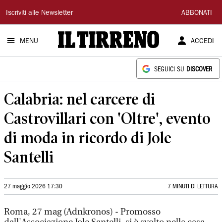
Il
Iscriviti alle Newsletter
ABBONATI
Tirreno
MENU
ACCEDI
SEGUICI SU
DISCOVER
Calabria: nel carcere di
Castrovillari con 'Oltre', evento
di moda in ricordo di Jole
Santelli
27 maggio 2026 17:30
7 MINUTI DI LETTURA
Roma, 27 mag (Adnkronos) - Promosso