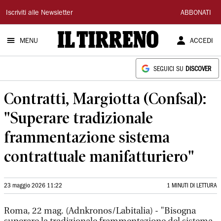
Il
Iscriviti alle Newsletter
ABBONATI
Tirreno
MENU
ACCEDI
SEGUICI SU
DISCOVER
Contratti, Margiotta (Confsal):
"Superare tradizionale
frammentazione sistema
contrattuale manifatturiero"
23 maggio 2026 11:22
1 MINUTI DI LETTURA
Roma, 22 mag. (Adnkronos/Labitalia) - "Bisogna