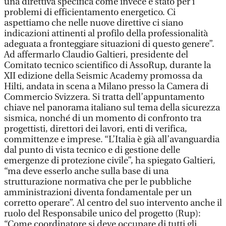
una direttiva specifica come invece è stato per i
problemi di efficientamento energetico. Ci
aspettiamo che nelle nuove direttive ci siano
indicazioni attinenti al profilo della professionalità
adeguata a fronteggiare situazioni di questo genere”.
Ad affermarlo Claudio Galtieri, presidente del
Comitato tecnico scientifico di AssoRup, durante la
XII edizione della Seismic Academy promossa da
Hilti, andata in scena a Milano presso la Camera di
Commercio Svizzera. Si tratta dell’appuntamento
chiave nel panorama italiano sul tema della sicurezza
sismica, nonché di un momento di confronto tra
progettisti, direttori dei lavori, enti di verifica,
committenze e imprese. “L’Italia è già all’avanguardia
dal punto di vista tecnico e di gestione delle
emergenze di protezione civile”, ha spiegato Galtieri,
“ma deve esserlo anche sulla base di una
strutturazione normativa che per le pubbliche
amministrazioni diventa fondamentale per un
corretto operare”. Al centro del suo intervento anche il
ruolo del Responsabile unico del progetto (Rup):
“Come coordinatore si deve occupare di tutti gli