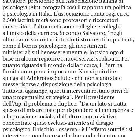
Salvatore, presidente dell'Associazione italiana di
psicologia (Aip), fotografa così il rapporto tra politica
e psicologia in Italia. L'associazione conta oggi circa
2.500 iscritti: metà sono professori e ricercatori
universitari, l'altra metà sono colleghe e colleghi
all'inizio della carriera. Secondo Salvatore, "negli
ultimi anni sono stati introdotti strumenti importanti,
come il bonus psicologico, gli investimenti
ministeriali sul benessere mentale, lo psicologo di
base in alcune regioni e i nuovi servizi scolastici. Per
quanto riguarda il mondo della ricerca, il Pnrr ha
fornito una spinta importante. Non si può dire -
spiega all'Adnkronos Salute - che non siano state
messe risorse a disposizione della psicologia.
Tuttavia, aggiunge, questi interventi restano privi di
una progettualità strategica". Per il presidente
dell'Aip, il problema è duplice: "Da un lato si tratta
spesso di misure nate per rispondere all'emergenza e
alla pressione sociale, dall'altro sono iniziative
concentrate quasi esclusivamente sul disagio
psicologico. Il rischio - osserva - è l''effetto soufflé': si
interviene quando cresce la domanda di aiuto, ma