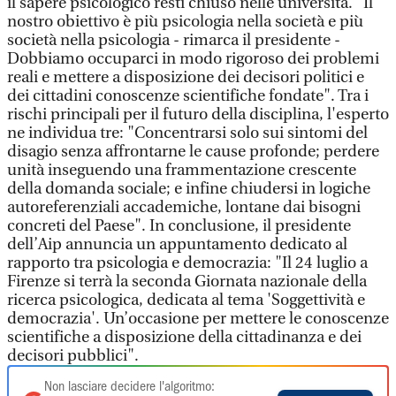
il sapere psicologico resti chiuso nelle università. "Il
nostro obiettivo è più psicologia nella società e più
società nella psicologia - rimarca il presidente -
Dobbiamo occuparci in modo rigoroso dei problemi
reali e mettere a disposizione dei decisori politici e
dei cittadini conoscenze scientifiche fondate". Tra i
rischi principali per il futuro della disciplina, l'esperto
ne individua tre: "Concentrarsi solo sui sintomi del
disagio senza affrontarne le cause profonde; perdere
unità inseguendo una frammentazione crescente
della domanda sociale; e infine chiudersi in logiche
autoreferenziali accademiche, lontane dai bisogni
concreti del Paese". In conclusione, il presidente
dell’Aip annuncia un appuntamento dedicato al
rapporto tra psicologia e democrazia: "Il 24 luglio a
Firenze si terrà la seconda Giornata nazionale della
ricerca psicologica, dedicata al tema 'Soggettività e
democrazia'. Un’occasione per mettere le conoscenze
scientifiche a disposizione della cittadinanza e dei
decisori pubblici".
Non lasciare decidere l'algoritmo: