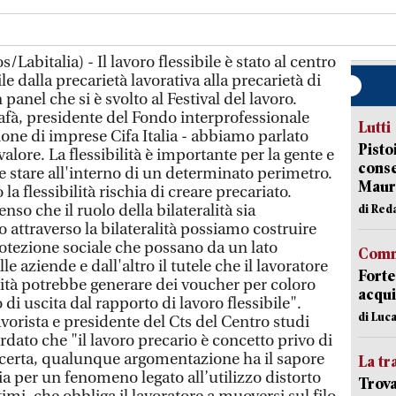
abitalia) - Il lavoro flessibile è stato al centro
ile dalla precarietà lavorativa alla precarietà di
n panel che si è svolto al Festival del lavoro.
afà, presidente del Fondo interprofessionale
Lutti
one di imprese Cifa Italia - abbiamo parlato
Pisto
valore. La flessibilità è importante per la gente e
conse
ve stare all'interno di un determinato perimetro.
Mauro
a flessibilità rischia di creare precariato.
enso che il ruolo della bilateralità sia
di Red
attraverso la bilateralità possiamo costruire
rotezione sociale che possano da un lato
Comm
lle aziende e dall'altro il tutele che il lavoratore
Forte
lità potrebbe generare dei voucher per coloro
acqui
 di uscita dal rapporto di lavoro flessibile".
di Luca
vorista e presidente del Cts del Centro studi
rdato che "il lavoro precario è concetto privo di
 certa, qualunque argomentazione ha il sapore
La tr
 per un fenomeno legato all’utilizzo distorto
Trova