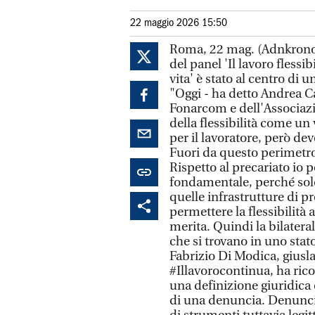
22 maggio 2026 15:50
Roma, 22 mag. (Adnkronos/L
del panel 'Il lavoro flessib
vita' è stato al centro di u
"Oggi - ha detto Andrea C
Fonarcom e dell'Associazi
della flessibilità come un 
per il lavoratore, però de
Fuori da questo perimetro l
Rispetto al precariato io p
fondamentale, perché solo 
quelle infrastrutture di p
permettere la flessibilità a
merita. Quindi la bilatera
che si trovano in uno stato
Fabrizio Di Modica, giusla
#Illavorocontinua, ha rico
una definizione giuridica
di una denuncia. Denuncia