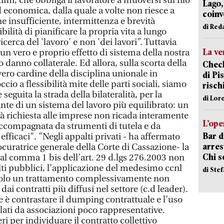
timi, che obbliga il lavoratore a muoversi sul filo
Lago,
d economica, dalla quale a volte non riesce a
coinv
e insufficiente, intermittenza e brevità
di Red
ilità di pianificare la propria vita a lungo
cerca del 'lavoro' e non 'dei lavori”. Tuttavia
La ve
un vero e proprio effetto di sistema della nostra
anno collaterale. Ed allora, sulla scorta della
Check
ero cardine della disciplina unionale in
di Pis
io a flessibilità mite delle parti sociali, siamo
risch
seguita la strada della bilateralità, per la
di Lor
e di un sistema del lavoro più equilibrato: un
ità richiesta alle imprese non ricada interamente
L’ope
accompagnata da strumenti di tutela e da
Bar d
efficaci". "Negli appalti privati - ha affermato
arrest
ocuratrice generale della Corte di Cassazione- la
Chi 
dal comma 1 bis dell’art. 29 d.lgs 276.2003 non
i pubblici, l’applicazione del medesimo ccnl
di Ste
a solo un trattamento complessivamente non
dai contratti più diffusi nel settore (c.d leader).
 è contrastare il dumping contrattuale e l’uso
pulati da associazioni poco rappresentative.
eri per individuare il contratto collettivo