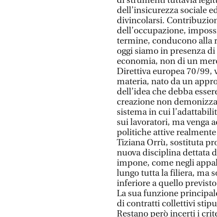
di strumenti tuttavia legit
dell’insicurezza sociale e
divincolarsi. Contribuzion
dell’occupazione, impossib
termine, conducono alla ri
oggi siamo in presenza di 
economia, non di un mero d
Direttiva europea 70/99, v
materia, nato da un approcc
dell’idea che debba essere 
creazione non demonizzant
sistema in cui l’adattabil
sui lavoratori, ma venga 
politiche attive realmente 
Tiziana Orrù, sostituta pr
nuova disciplina dettata 
impone, come negli appalt
lungo tutta la filiera, m
inferiore a quello previsto 
La sua funzione principale
di contratti collettivi sti
Restano però incerti i crit