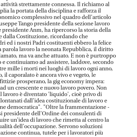
attività strettamente connessa. Il richiamo al
plia la portata della disciplina e rafforza il
conomico complessivo nel quadro dell’articolo
iuseppe Tango presidente della sezione lavoro
 presidente Anm, ha ripercorso la storia della
e dalla Costituzione, ricordando che
i ed i nostri Padri costituenti ebbero la felice
a parola lavoro la neonata Repubblica, il diritto
clamato, ma va anche attuato. E non è purtroppo
to e continuiamo ad assistere, laddove, secondo
ltre mille i morti nei luoghi di lavoro ogni anno,
o, il caporalato è ancora vivo e vegeto, le
ittizie prosperano, la gig economy impera:
ad un crescente e nuovo lavoro povero. Non
l lavoro è diventato 'liquido', cioè privo di
allontanati dall’idea costituzionale di lavoro e
one democratica". "Oltre la frammentazione -
i presidente dell'Ordine dei consulenti di
uire un’idea di lavoro che rimetta al centro la
 qualità dell’occupazione. Servono soluzioni
azione continua, tutele per i lavoratori più