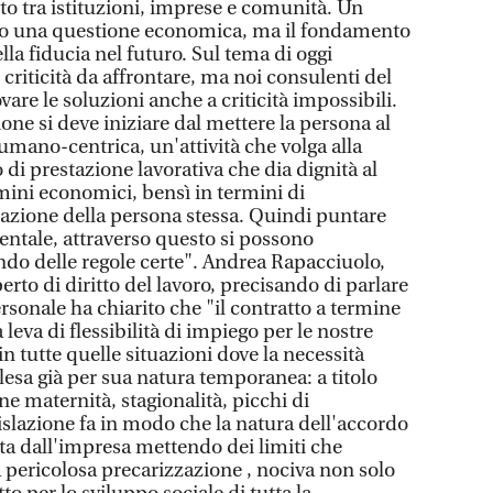
eto tra istituzioni, imprese e comunità. Un
olo una questione economica, ma il fondamento
lla fiducia nel futuro. Sul tema di oggi
criticità da affrontare, ma noi consulenti del
vare le soluzioni anche a criticità impossibili.
ne si deve iniziare dal mettere la persona al
 umano-centrica, un'attività che volga alla
di prestazione lavorativa che dia dignità al
mini economici, bensì in termini di
azione della persona stessa. Quindi puntare
ntale, attraverso questo si possono
do delle regole certe". Andrea Rapacciuolo,
erto di diritto del lavoro, precisando di parlare
rsonale ha chiarito che "il contratto a termine
leva di flessibilità di impiego per le nostre
in tutte quelle situazioni dove la necessità
alesa già per sua natura temporanea: a titolo
ne maternità, stagionalità, picchi di
islazione fa in modo che la natura dell'accordo
ta dall'impresa mettendo dei limiti che
 pericolosa precarizzazione , nociva non solo