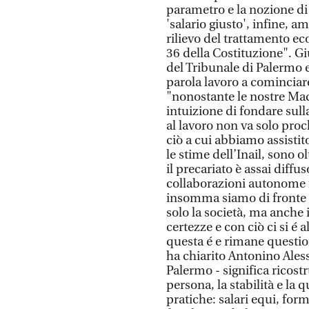
parametro e la nozione di 
'salario giusto', infine, am
rilievo del trattamento e
36 della Costituzione". G
del Tribunale di Palermo e
parola lavoro a cominciar
"nonostante le nostre Madr
intuizione di fondare sull
al lavoro non va solo pro
ciò a cui abbiamo assisti
le stime dell’Inail, sono o
il precariato è assai diffus
collaborazioni autonome f
insomma siamo di fronte 
solo la società, ma anche i
certezze e con ciò ci si é 
questa é e rimane questi
ha chiarito Antonino Aless
Palermo - significa ricostr
persona, la stabilità e la
pratiche: salari equi, form