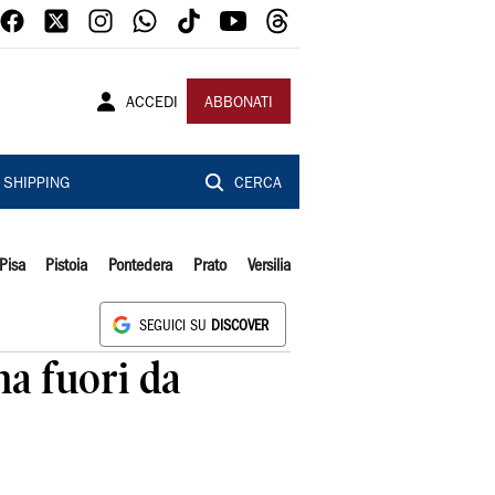
ACCEDI
ABBONATI
SHIPPING
CERCA
Pisa
Pistoia
Pontedera
Prato
Versilia
SEGUICI SU
DISCOVER
ma fuori da