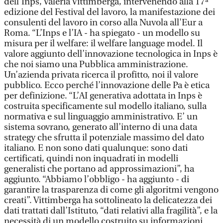
dell’Inps, Valeria Vittimberga, intervenendo alla 17ª
edizione del Festival del lavoro, la manifestazione dei
consulenti del lavoro in corso alla Nuvola all'Eur a
Roma. “L’Inps e l’IA - ha spiegato - un modello su
misura per il welfare: il welfare language model. Il
valore aggiunto dell’innovazione tecnologica in Inps è
che noi siamo una Pubblica amministrazione.
Un’azienda privata ricerca il profitto, noi il valore
pubblico. Ecco perché l’innovazione delle Pa è etica
per definizione. “L’AI generativa adottata in Inps è
costruita specificamente sul modello italiano, sulla
normativa e sul linguaggio amministrativo. E’ un
sistema sovrano, generato all’interno di una data
strategy che sfrutta il potenziale massimo del dato
italiano. E non sono dati qualunque: sono dati
certificati, quindi non inquadrati in modelli
generalisti che portano ad approssimazioni”, ha
aggiunto. “Abbiamo l’obbligo - ha aggiunto - di
garantire la trasparenza di come gli algoritmi vengono
creati”. Vittimberga ha sottolineato la delicatezza dei
dati trattati dall’Istituto, “dati relativi alla fragilità”, e la
necessità di un modello costruito su informazioni