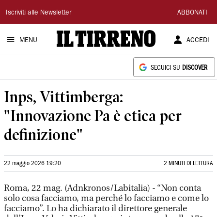
Il
Iscriviti alle Newsletter
ABBONATI
Tirreno
MENU
ACCEDI
SEGUICI SU
DISCOVER
Inps, Vittimberga:
"Innovazione Pa è etica per
definizione"
22 maggio 2026 19:20
2 MINUTI DI LETTURA
Roma, 22 mag. (Adnkronos/Labitalia) - “Non conta
solo cosa facciamo, ma perché lo facciamo e come lo
facciamo”. Lo ha dichiarato il direttore generale