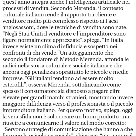
quest’anno integra anche l’intelligenza artificiale nei
processi di vendita. Secondo Merenda, il contesto
culturale italiano rende il rapporto tra cliente e
venditore molto più complesso rispetto ai Paesi
anglosassoni, dove le tecniche di vendita sono nate.
“Negli Stati Uniti il venditore e l’imprenditore sono
figure normalmente apprezzate”, spiega. “In Italia
invece esiste un clima di sfiducia e sospetto nei
confronti di chi vende.”Un atteggiamento che,
secondo il fondatore di Metodo Merenda, affonda le
radici nella storia culturale e sociale italiana e che
ancora oggi penalizza soprattutto le piccole e medie
imprese. “Gli italiani tendono ad essere molto
esterofili”, osserva Merenda, sottolineando come
spesso il consumatore sia disposto a pagare cifre
elevate per grandi marchi stranieri, mostrando invece
maggiore diffidenza verso il professionista o il piccolo
imprenditore italiano. Per questo motivo, spiega, oggi
la vera sfida non è solo creare un buon prodotto, ma
riuscire a comunicarne il valore nel modo corretto:
“Servono strategie di comunicazione che hanno a che
fare con la psicologia sociale”, chiarisce, “per aiutare il