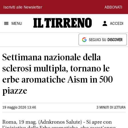
Il
Iscriviti alle Newsletter
ABBONATI
Tirreno
MENU
ACCEDI
SEGUICI SU
DISCOVER
Settimana nazionale della
sclerosi multipla, tornano le
erbe aromatiche Aism in 500
piazze
19 maggio 2026 13:46
3 MINUTI DI LETTURA
Roma, 19 mag. (Adnkronos Salute) - Si apre con