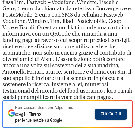
fissa Tim, Fastweb + Vodafone, Windtre, Tiscali e
Geny; 5 euro da chiamata da rete fissa Convergenze e
PosteMobile; 2 euro con SMS da cellulare Fastweb +
Vodafone, Windtre, Tim, Iliad, PosteMobile, Coop
Voce e Tiscali. Quest'anno il kit include una cartolina
informativa con un QRCode che rimanda a una
landing page attraverso cui scoprire preziosi consigli,
ricette e idee sfiziose su come utilizzare le erbe
aromatiche, non solo in cucina grazie al contributo di
diversi amici di Aism. L'associazione potrà contare
ancora una volta sul sostegno della sua madrina,
Antonella Ferrari, attrice, scrittrice e donna con Sm. Il
suo appello è invitare tutti a scendere in piazza e a
sostenere la ricerca. Insieme a lei, numerosi
testimonial del mondo del food useranno i loro canali
social per amplificare la voce della campagna.
Non lasciare decidere l'algoritmo:
CLICCA QUI
scegli
Il Tirreno
per le tue notizie su Google