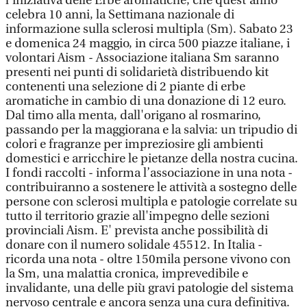
l'iniziativa delle Erbe aromatiche, che quest'anno
celebra 10 anni, la Settimana nazionale di
informazione sulla sclerosi multipla (Sm). Sabato 23
e domenica 24 maggio, in circa 500 piazze italiane, i
volontari Aism - Associazione italiana Sm saranno
presenti nei punti di solidarietà distribuendo kit
contenenti una selezione di 2 piante di erbe
aromatiche in cambio di una donazione di 12 euro.
Dal timo alla menta, dall'origano al rosmarino,
passando per la maggiorana e la salvia: un tripudio di
colori e fragranze per impreziosire gli ambienti
domestici e arricchire le pietanze della nostra cucina.
I fondi raccolti - informa l’associazione in una nota -
contribuiranno a sostenere le attività a sostegno delle
persone con sclerosi multipla e patologie correlate su
tutto il territorio grazie all'impegno delle sezioni
provinciali Aism. E' prevista anche possibilità di
donare con il numero solidale 45512. In Italia -
ricorda una nota - oltre 150mila persone vivono con
la Sm, una malattia cronica, imprevedibile e
invalidante, una delle più gravi patologie del sistema
nervoso centrale e ancora senza una cura definitiva.