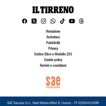
Redazione
Scriveteci
Pubblicità
Privacy
Codice Etico e Modello 231
Cookie policy
Termini e condizioni
SAE Toscana S.r.l., Viale Vittorio Alfieri 9, Livorno – PI 02054410499