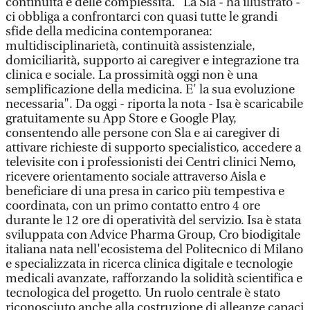
continuità e delle complessità. "La Sla - ha illustrato -
ci obbliga a confrontarci con quasi tutte le grandi
sfide della medicina contemporanea:
multidisciplinarietà, continuità assistenziale,
domiciliarità, supporto ai caregiver e integrazione tra
clinica e sociale. La prossimità oggi non è una
semplificazione della medicina. E' la sua evoluzione
necessaria". Da oggi - riporta la nota - Isa è scaricabile
gratuitamente su App Store e Google Play,
consentendo alle persone con Sla e ai caregiver di
attivare richieste di supporto specialistico, accedere a
televisite con i professionisti dei Centri clinici Nemo,
ricevere orientamento sociale attraverso Aisla e
beneficiare di una presa in carico più tempestiva e
coordinata, con un primo contatto entro 4 ore
durante le 12 ore di operatività del servizio. Isa è stata
sviluppata con Advice Pharma Group, Cro biodigitale
italiana nata nell'ecosistema del Politecnico di Milano
e specializzata in ricerca clinica digitale e tecnologie
medicali avanzate, rafforzando la solidità scientifica e
tecnologica del progetto. Un ruolo centrale è stato
riconosciuto anche alla costruzione di alleanze capaci