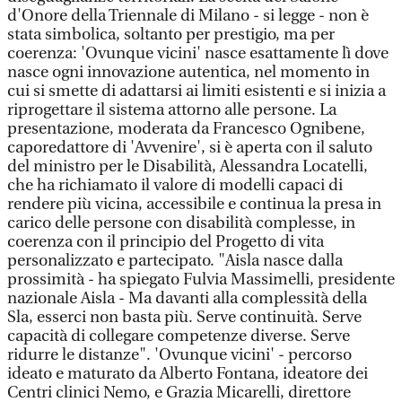
d'Onore della Triennale di Milano - si legge - non è
stata simbolica, soltanto per prestigio, ma per
coerenza: 'Ovunque vicini' nasce esattamente lì dove
nasce ogni innovazione autentica, nel momento in
cui si smette di adattarsi ai limiti esistenti e si inizia a
riprogettare il sistema attorno alle persone. La
presentazione, moderata da Francesco Ognibene,
caporedattore di 'Avvenire', si è aperta con il saluto
del ministro per le Disabilità, Alessandra Locatelli,
che ha richiamato il valore di modelli capaci di
rendere più vicina, accessibile e continua la presa in
carico delle persone con disabilità complesse, in
coerenza con il principio del Progetto di vita
personalizzato e partecipato. "Aisla nasce dalla
prossimità - ha spiegato Fulvia Massimelli, presidente
nazionale Aisla - Ma davanti alla complessità della
Sla, esserci non basta più. Serve continuità. Serve
capacità di collegare competenze diverse. Serve
ridurre le distanze". 'Ovunque vicini' - percorso
ideato e maturato da Alberto Fontana, ideatore dei
Centri clinici Nemo, e Grazia Micarelli, direttore