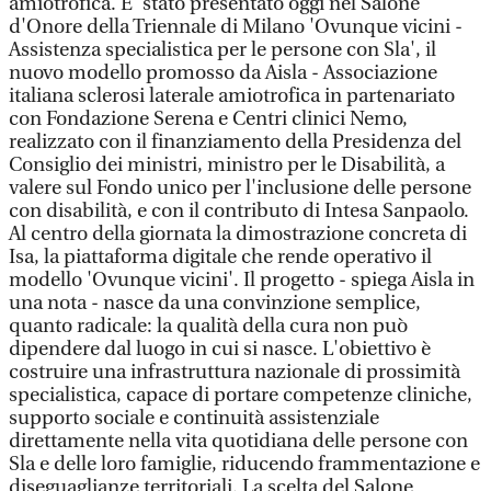
amiotrofica. E' stato presentato oggi nel Salone
d'Onore della Triennale di Milano 'Ovunque vicini -
Assistenza specialistica per le persone con Sla', il
nuovo modello promosso da Aisla - Associazione
italiana sclerosi laterale amiotrofica in partenariato
con Fondazione Serena e Centri clinici Nemo,
realizzato con il finanziamento della Presidenza del
Consiglio dei ministri, ministro per le Disabilità, a
valere sul Fondo unico per l'inclusione delle persone
con disabilità, e con il contributo di Intesa Sanpaolo.
Al centro della giornata la dimostrazione concreta di
Isa, la piattaforma digitale che rende operativo il
modello 'Ovunque vicini'. Il progetto - spiega Aisla in
una nota - nasce da una convinzione semplice,
quanto radicale: la qualità della cura non può
dipendere dal luogo in cui si nasce. L'obiettivo è
costruire una infrastruttura nazionale di prossimità
specialistica, capace di portare competenze cliniche,
supporto sociale e continuità assistenziale
direttamente nella vita quotidiana delle persone con
Sla e delle loro famiglie, riducendo frammentazione e
diseguaglianze territoriali. La scelta del Salone