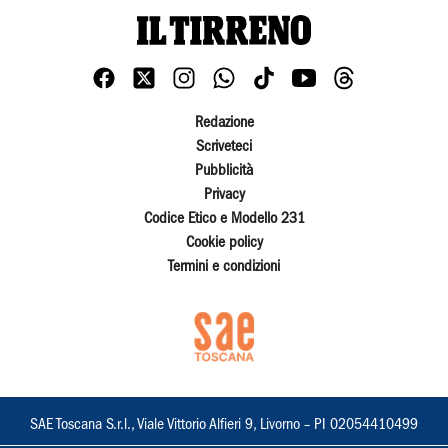
Redazione
Scriveteci
Pubblicità
Privacy
Codice Etico e Modello 231
Cookie policy
Termini e condizioni
SAE Toscana S.r.l., Viale Vittorio Alfieri 9, Livorno – PI 02054410499