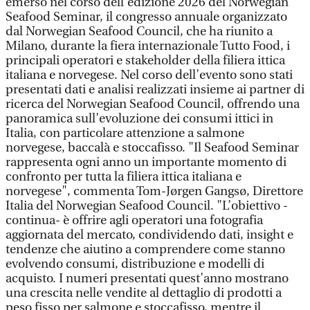
emerso nel corso dell’edizione 2026 del Norwegian
Seafood Seminar, il congresso annuale organizzato
dal Norwegian Seafood Council, che ha riunito a
Milano, durante la fiera internazionale Tutto Food, i
principali operatori e stakeholder della filiera ittica
italiana e norvegese. Nel corso dell’evento sono stati
presentati dati e analisi realizzati insieme ai partner di
ricerca del Norwegian Seafood Council, offrendo una
panoramica sull’evoluzione dei consumi ittici in
Italia, con particolare attenzione a salmone
norvegese, baccalà e stoccafisso. "Il Seafood Seminar
rappresenta ogni anno un importante momento di
confronto per tutta la filiera ittica italiana e
norvegese", commenta Tom-Jørgen Gangsø, Direttore
Italia del Norwegian Seafood Council. "L’obiettivo -
continua- è offrire agli operatori una fotografia
aggiornata del mercato, condividendo dati, insight e
tendenze che aiutino a comprendere come stanno
evolvendo consumi, distribuzione e modelli di
acquisto. I numeri presentati quest’anno mostrano
una crescita nelle vendite al dettaglio di prodotti a
peso fisso per salmone e stoccafisso, mentre il