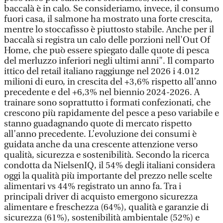
baccalà è in calo. Se consideriamo, invece, il consumo
fuori casa, il salmone ha mostrato una forte crescita,
mentre lo stoccafisso è piuttosto stabile. Anche per il
baccalà si registra un calo delle porzioni nell'Out Of
Home, che può essere spiegato dalle quote di pesca
del merluzzo inferiori negli ultimi anni". Il comparto
ittico del retail italiano raggiunge nel 2026 i 4.012
milioni di euro, in crescita del +3,6% rispetto all’anno
precedente e del +6,3% nel biennio 2024-2026. A
trainare sono soprattutto i formati confezionati, che
crescono più rapidamente del pesce a peso variabile e
stanno guadagnando quote di mercato rispetto
all’anno precedente. L’evoluzione dei consumi è
guidata anche da una crescente attenzione verso
qualità, sicurezza e sostenibilità. Secondo la ricerca
condotta da NielsenIQ, il 54% degli italiani considera
oggi la qualità più importante del prezzo nelle scelte
alimentari vs 44% registrato un anno fa. Tra i
principali driver di acquisto emergono sicurezza
alimentare e freschezza (64%), qualità e garanzie di
sicurezza (61%), sostenibilità ambientale (52%) e