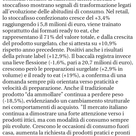
stoccafisso mostrano segnali di trasformazione legati
all’evoluzione delle abitudini di consumo. Nel retail,
lo stoccafisso confezionato cresce del +3,4%
raggiungendo i 5,8 milioni di euro, viene trainato
soprattutto dai formati ready to eat, che
rappresentano il 71% del valore totale, e dalla crescita
del prodotto surgelato, che si attesta su +10,9%
rispetto anno precedente. Positivi anche i risultati
della private label (+12,9%). Il baccalà registra invece
una lieve flessione (-1,6%, pari a 20,7 milioni di euro),
crescono però le preparazioni surgelate (+2,9% in
volume) e il ready to eat (+19%), a conferma di una
domanda sempre più orientata verso praticità e
velocità di preparazione. Anche il tradizionale
prodotto “da ammollare” continua a perdere peso
(-18,5%), evidenziando un cambiamento strutturale
nei comportamenti di acquisto. "Il mercato italiano
continua a dimostrare una forte attenzione verso i
prodotti ittici, ma con modalità di consumo sempre
più evolute. Crescono le occasioni di consumo fuori
casa, aumenta la richiesta di prodotti pratici e pronti