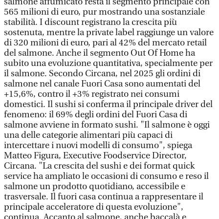
salmone affumicato resta il segmento principale con
565 milioni di euro, pur mostrando una sostanziale
stabilità. I discount registrano la crescita più
sostenuta, mentre la private label raggiunge un valore
di 320 milioni di euro, pari al 42% del mercato retail
del salmone. Anche il segmento Out Of Home ha
subito una evoluzione quantitativa, specialmente per
il salmone. Secondo Circana, nel 2025 gli ordini di
salmone nel canale Fuori Casa sono aumentati del
+15,6%, contro il +3% registrato nei consumi
domestici. Il sushi si conferma il principale driver del
fenomeno: il 69% degli ordini del Fuori Casa di
salmone avviene in formato sushi. "Il salmone è oggi
una delle categorie alimentari più capaci di
intercettare i nuovi modelli di consumo", spiega
Matteo Figura, Executive Foodservice Director,
Circana. "La crescita del sushi e dei format quick
service ha ampliato le occasioni di consumo e reso il
salmone un prodotto quotidiano, accessibile e
trasversale. Il fuori casa continua a rappresentare il
principale acceleratore di questa evoluzione",
continua. Accanto al salmone, anche baccalà e