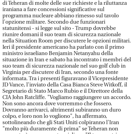
di Teheran di molte delle sue richieste e la riluttanza
iraniana a fare concessioni significative sul
programma nucleare abbiano rimesso sul tavolo
l'opzione militare. Secondo due funzionari
statunitensi - si legge sul sito - Trump dovrebbe
riunire domani il suo team di sicurezza nazionale
nella Situation Room per discutere le opzioni militari.
Ieri il presidente americano ha parlato con il primo
ministro israeliano Benjamin Netanyahu della
situazione in Iran e sabato ha incontrato i membri del
suo team di sicurezza nazionale nel suo golf club in
Virginia per discutere di Iran, secondo una fonte
informata. Tra i presenti figuravano il Vicepresidente
JD Vance, l'inviato della Casa Bianca Steve Witkoff, il
Segretario di Stato Marco Rubio e il Direttore della
CIA John Ratcliffe. "Vogliamo raggiungere un accordo.
Non sono ancora dove vorremmo che fossero.
Dovranno arrivarci, altrimenti subiranno un duro
colpo, e loro non lo vogliono", ha affermato,
sottolineando che gli Stati Uniti colpiranno l'Iran
"molto più duramente di prima" se Teheran non