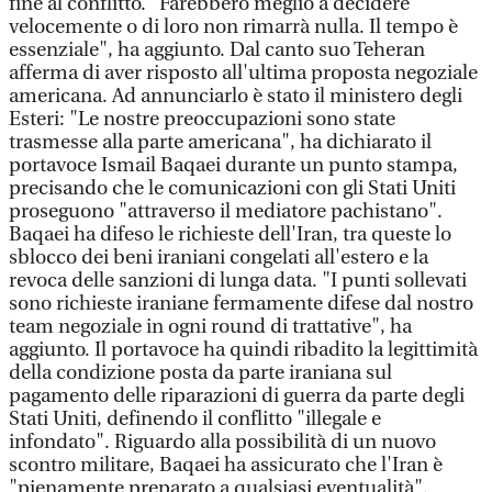
fine al conflitto. "Farebbero meglio a decidere
velocemente o di loro non rimarrà nulla. Il tempo è
essenziale", ha aggiunto. Dal canto suo Teheran
afferma di aver risposto all'ultima proposta negoziale
americana. Ad annunciarlo è stato il ministero degli
Esteri: "Le nostre preoccupazioni sono state
trasmesse alla parte americana", ha dichiarato il
portavoce Ismail Baqaei durante un punto stampa,
precisando che le comunicazioni con gli Stati Uniti
proseguono "attraverso il mediatore pachistano".
Baqaei ha difeso le richieste dell'Iran, tra queste lo
sblocco dei beni iraniani congelati all'estero e la
revoca delle sanzioni di lunga data. "I punti sollevati
sono richieste iraniane fermamente difese dal nostro
team negoziale in ogni round di trattative", ha
aggiunto. Il portavoce ha quindi ribadito la legittimità
della condizione posta da parte iraniana sul
pagamento delle riparazioni di guerra da parte degli
Stati Uniti, definendo il conflitto "illegale e
infondato". Riguardo alla possibilità di un nuovo
scontro militare, Baqaei ha assicurato che l'Iran è
"pienamente preparato a qualsiasi eventualità".