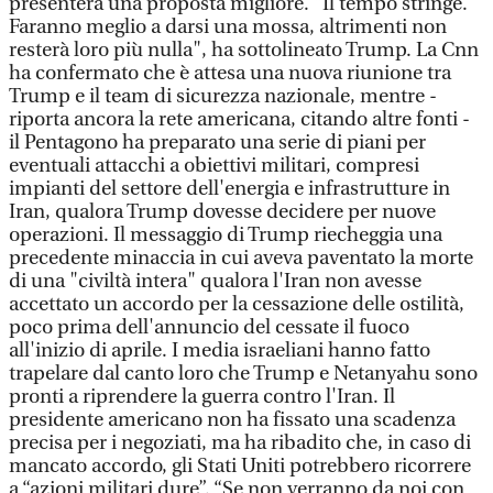
presenterà una proposta migliore. "Il tempo stringe.
Faranno meglio a darsi una mossa, altrimenti non
resterà loro più nulla", ha sottolineato Trump. La Cnn
ha confermato che è attesa una nuova riunione tra
Trump e il team di sicurezza nazionale, mentre -
riporta ancora la rete americana, citando altre fonti -
il Pentagono ha preparato una serie di piani per
eventuali attacchi a obiettivi militari, compresi
impianti del settore dell'energia e infrastrutture in
Iran, qualora Trump dovesse decidere per nuove
operazioni. Il messaggio di Trump riecheggia una
precedente minaccia in cui aveva paventato la morte
di una "civiltà intera" qualora l'Iran non avesse
accettato un accordo per la cessazione delle ostilità,
poco prima dell'annuncio del cessate il fuoco
all'inizio di aprile. I media israeliani hanno fatto
trapelare dal canto loro che Trump e Netanyahu sono
pronti a riprendere la guerra contro l'Iran. Il
presidente americano non ha fissato una scadenza
precisa per i negoziati, ma ha ribadito che, in caso di
mancato accordo, gli Stati Uniti potrebbero ricorrere
a “azioni militari dure”. “Se non verranno da noi con