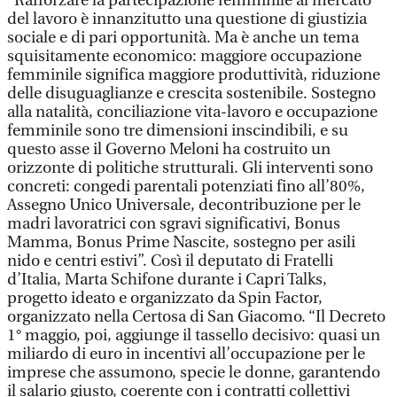
"Rafforzare la partecipazione femminile al mercato
del lavoro è innanzitutto una questione di giustizia
sociale e di pari opportunità. Ma è anche un tema
squisitamente economico: maggiore occupazione
femminile significa maggiore produttività, riduzione
delle disuguaglianze e crescita sostenibile. Sostegno
alla natalità, conciliazione vita-lavoro e occupazione
femminile sono tre dimensioni inscindibili, e su
questo asse il Governo Meloni ha costruito un
orizzonte di politiche strutturali. Gli interventi sono
concreti: congedi parentali potenziati fino all’80%,
Assegno Unico Universale, decontribuzione per le
madri lavoratrici con sgravi significativi, Bonus
Mamma, Bonus Prime Nascite, sostegno per asili
nido e centri estivi”. Così il deputato di Fratelli
d’Italia, Marta Schifone durante i Capri Talks,
progetto ideato e organizzato da Spin Factor,
organizzato nella Certosa di San Giacomo. “Il Decreto
1° maggio, poi, aggiunge il tassello decisivo: quasi un
miliardo di euro in incentivi all’occupazione per le
imprese che assumono, specie le donne, garantendo
il salario giusto, coerente con i contratti collettivi