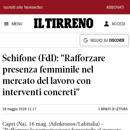
Il
Iscriviti alle Newsletter
ABBONATI
Tirreno
MENU
ACCEDI
SEGUICI SU
DISCOVER
Schifone (FdI): "Rafforzare
presenza femminile nel
mercato del lavoro con
interventi concreti"
18 maggio 2026 11:17
1 MINUTI DI LETTURA
Capri (Na), 16 mag. (Adnkronos/Labitalia) -