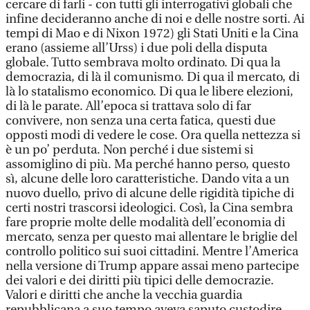
cercare di farli - con tutti gli interrogativi globali che
infine decideranno anche di noi e delle nostre sorti. Ai
tempi di Mao e di Nixon 1972) gli Stati Uniti e la Cina
erano (assieme all’Urss) i due poli della disputa
globale. Tutto sembrava molto ordinato. Di qua la
democrazia, di là il comunismo. Di qua il mercato, di
là lo statalismo economico. Di qua le libere elezioni,
di là le parate. All’epoca si trattava solo di far
convivere, non senza una certa fatica, questi due
opposti modi di vedere le cose. Ora quella nettezza si
è un po’ perduta. Non perché i due sistemi si
assomiglino di più. Ma perché hanno perso, questo
sì, alcune delle loro caratteristiche. Dando vita a un
nuovo duello, privo di alcune delle rigidità tipiche di
certi nostri trascorsi ideologici. Così, la Cina sembra
fare proprie molte delle modalità dell’economia di
mercato, senza per questo mai allentare le briglie del
controllo politico sui suoi cittadini. Mentre l’America
nella versione di Trump appare assai meno partecipe
dei valori e dei diritti più tipici delle democrazie.
Valori e diritti che anche la vecchia guardia
repubblicana a suo tempo aveva saputo custodire