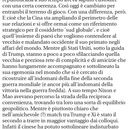
con una certa coerenza. Così oggi è cambiato per
entrambi il terreno di gioco. Con una differenza, però.
E cioè che la Cina sta ampliando il perimetro delle
sue relazioni e si offre ormai come un riferimento
strategico per il cosiddetto 'sud globale', e cioè
quell’insieme di paesi che vogliono contendere al
vecchio e malandato occidente il suo primato negli
affari del mondo. Mentre gli Stati Uniti, sotto la guida
di Trump, stanno a poco a poco sfilacciando quella
vecchia e preziosa rete di complicità e di amicizie che
hanno lungamente accompagnato e sottolineato la
sua egemonia nel mondo che si è cercato di
ricostruire all’indomani della fine della seconda
guerra mondiale (e ancor più all’indomani della
vittoria nella guerra fredda). A suo tempo Nixon e
Mao avevano percorso la strada della reciproca
convenienza, trovando tra loro una sorta di equilibrio
geopolitico. Mentre è piuttosto chiaro che
nell’amichevole (?) match tra Trump e Xi è stato il
secondo a trarre in maggior vantaggio dai colloqui.
Infatti il cinese ha potuto sottolineare indisturbato