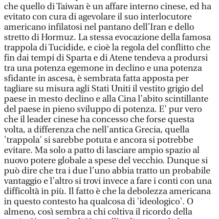
che quello di Taiwan è un affare interno cinese, ed ha
evitato con cura di agevolare il suo interlocutore
americano infilatosi nel pantano dell’Iran e dello
stretto di Hormuz. La stessa evocazione della famosa
trappola di Tucidide, e cioè la regola del conflitto che
fin dai tempi di Sparta e di Atene tendeva a prodursi
tra una potenza egemone in declino e una potenza
sfidante in ascesa, è sembrata fatta apposta per
tagliare su misura agli Stati Uniti il vestito grigio del
paese in mesto declino e alla Cina l’abito scintillante
del paese in pieno sviluppo di potenza. E' pur vero
che il leader cinese ha concesso che forse questa
volta, a differenza che nell’antica Grecia, quella
'trappola' si sarebbe potuta e ancora si potrebbe
evitare. Ma solo a patto di lasciare ampio spazio al
nuovo potere globale a spese del vecchio. Dunque si
può dire che tra i due l’uno abbia tratto un probabile
vantaggio e l’altro si trovi invece a fare i conti con una
difficoltà in più. Il fatto è che la debolezza americana
in questo contesto ha qualcosa di 'ideologico'. O
almeno, così sembra a chi coltiva il ricordo della