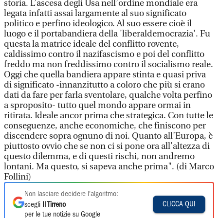
storia. L’ascesa degli Usa nell’ordine mondiale era
legata infatti assai largamente al suo significato
politico e perfino ideologico. Al suo essere cioè il
luogo e il portabandiera della 'liberaldemocrazia'. Fu
questa la matrice ideale del conflitto rovente,
caldissimo contro il nazifascismo e poi del conflitto
freddo ma non freddissimo contro il socialismo reale.
Oggi che quella bandiera appare stinta e quasi priva
di significato -innanzitutto a coloro che più si erano
dati da fare per farla sventolare, qualche volta perfino
a sproposito- tutto quel mondo appare ormai in
ritirata. Ideale ancor prima che strategica. Con tutte le
conseguenze, anche economiche, che finiscono per
discendere sopra ognuno di noi. Quanto all’Europa, è
piuttosto ovvio che se non ci si pone ora all’altezza di
questo dilemma, e di questi rischi, non andremo
lontani. Ma questo, si sapeva anche prima". (di Marco
Follini)
Non lasciare decidere l'algoritmo:
CLICCA QUI
scegli
Il Tirreno
per le tue notizie su Google