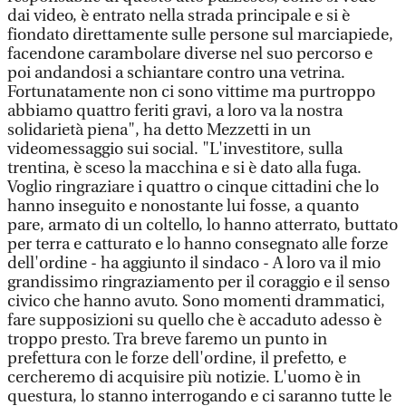
dai video, è entrato nella strada principale e si è
fiondato direttamente sulle persone sul marciapiede,
facendone carambolare diverse nel suo percorso e
poi andandosi a schiantare contro una vetrina.
Fortunatamente non ci sono vittime ma purtroppo
abbiamo quattro feriti gravi, a loro va la nostra
solidarietà piena", ha detto Mezzetti in un
videomessaggio sui social. "L'investitore, sulla
trentina, è sceso la macchina e si è dato alla fuga.
Voglio ringraziare i quattro o cinque cittadini che lo
hanno inseguito e nonostante lui fosse, a quanto
pare, armato di un coltello, lo hanno atterrato, buttato
per terra e catturato e lo hanno consegnato alle forze
dell'ordine - ha aggiunto il sindaco - A loro va il mio
grandissimo ringraziamento per il coraggio e il senso
civico che hanno avuto. Sono momenti drammatici,
fare supposizioni su quello che è accaduto adesso è
troppo presto. Tra breve faremo un punto in
prefettura con le forze dell'ordine, il prefetto, e
cercheremo di acquisire più notizie. L'uomo è in
questura, lo stanno interrogando e ci saranno tutte le