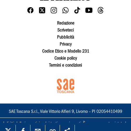
Redazione
Scriveteci
Pubblicità
Privacy
Codice Etico e Modello 231
Cookie policy
Termini e condizioni
SAE Toscana S.r.l., Viale Vittorio Alfieri 9, Livorno – PI 02054410499
I diritti delle immagini e dei testi sono riservati. È espressamente vietata la
loro riproduzione con qualsiasi mezzo e l'adattamento totale o parziale.