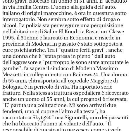
sono gravi. Bloccato un uomo di 31 anni. E' accaduto
in via Emilia Centro. L'uomo alla guida dell'auto,
italiano di origini marocchine, è ora in questura sotto
interrogatorio. Non sembra sotto effetto di droga o
alcool. La polizia sta per eseguire una perquisizione
nell'abitazione di Salim El Koudri a Ravarino. Classe
1995, il 31enne è laureato in Economia e risiede in
provincia di Modena.In passato è stato sottoposto a
cure psichiatriche. Tra i "quattro feriti gravi", anche
una donna che è "stata presa in pieno'' dall'auto
dell'aggressore e "purtroppo le sono state amputate le
gambe'', fa sapere il sindaco di Modena Massimo
Mezzetti in collegamento con Rainews24. Una donna
di 55 anni, elitrasportata all'ospedale Maggiore di
Bologna, è in pericolo di vita. Ha riportato serie
fratture. Nella stessa struttura ospedaliera è ricoverato
anche un uomo di 55 anni, la cui prognosi è riservata.
"E' partita una collutazione. Mi sono arrivati due
fendenti, uno al cuore e l'altro alla testa", ha
raccontato a Skytg24 Luca Signorelli, uno dei passanti
che ha bloccato l'uomo al volante dell'auto. "Il
responsabile di questo atto pazzesco, come si vede