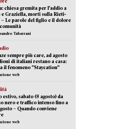
lore
: chiesa gremita per l'addio a
 e Graziella, morti sulla Rieti-
 – Le parole del figlio e il dolore
 comunità
ssandro Tabarrani
udio
ze sempre più care, ad agosto
lioni di italiani restano a casa:
a il fenomeno "Staycation"
azione web
lità
 estivo, sabato (8 agosto) da
no nero e traffico intenso fino a
agosto – Quando conviene
re
azione web