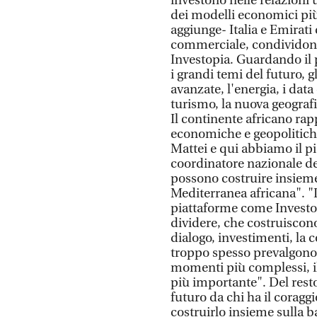
investono nelle relazioni 
dei modelli economici più 
aggiunge- Italia e Emirat
commerciale, condividono 
Investopia. Guardando il 
i grandi temi del futuro, gl
avanzate, l'energia, i data c
turismo, la nuova geografi
Il continente africano ra
economiche e geopolitiche 
Mattei e qui abbiamo il pi
coordinatore nazionale de
possono costruire insiem
Mediterranea africana". "
piattaforme come Investo
dividere, che costruiscono
dialogo, investimenti, la
troppo spesso prevalgono
momenti più complessi, i
più importante". Del resto
futuro da chi ha il coraggi
costruirlo insieme sulla b