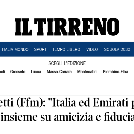
ITALIA MONDO
SPORT
TEMPO LIBERO
VIDEO
SCUOLA 2030
SCEGLI L'EDIZIONE
oli
Grosseto
Lucca
Massa-Carrara
Montecatini
Piombino-Elba
tti (Ffm): "Italia ed Emirati
 insieme su amicizia e fiduci