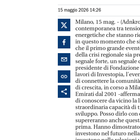
15 maggio 2026 14:26
Milano, 15 mag. - (Adnkro
contemporanea tra tensioni
energetiche che stanno ri
in questo momento che si v
che il primo grande evento 
della crisi regionale sia 
segnale forte, un segnale di
presidente di Fondazione 
lavori di Investopia, l'eve
di connettere la comunità 
di crescita, in corso a Mi
Emirati dal 2001 -afferma 
di conoscere da vicino la l
straordinaria capacità di t
sviluppo. Posso dirlo con 
supereranno anche questa f
prima. Hanno dimostrato d
investono nel futuro nel