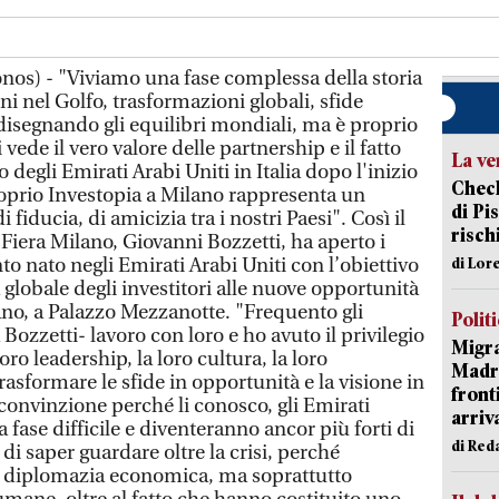
nos) - "Viviamo una fase complessa della storia
 nel Golfo, trasformazioni globali, sfide
disegnando gli equilibri mondiali, ma è proprio
ede il vero valore delle partnership e il fatto
La ve
degli Emirati Arabi Uniti in Italia dopo l'inizio
Check
proprio Investopia a Milano rappresenta un
di Pis
 fiducia, di amicizia tra i nostri Paesi". Così il
risch
Fiera Milano, Giovanni Bozzetti, ha aperto i
nto nato negli Emirati Arabi Uniti con l’obiettivo
di Lor
globale degli investitori alle nuove opportunità
lano, a Palazzo Mezzanotte. "Frequento gli
Polit
Bozzetti- lavoro con loro e ho avuto il privilegio
Migra
oro leadership, la loro cultura, la loro
Madri
rasformare le sfide in opportunità e la visione in
front
convinzione perché li conosco, gli Emirati
arriva
ase difficile e diventeranno ancor più forti di
di Red
i saper guardare oltre la crisi, perché
la diplomazia economica, ma soprattutto