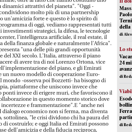
umane, oltre al fatto che hanno costituito uno
Il do
dinamici attrattivi del pianeta". "Oggi -
Massa
i condividono molto più di una partnership
Paolo
un'amicizia forte e questo è lo spirito di
Terni
programma di oggi, vediamo rappresentati tutti
della
i investimenti strategici, la difesa, le tecnologie
di Ale
enter, l'intelligenza artificiale, il real estate, il
a della finanza globale e naturalmente l'Africa".
Lo st
ppresenta "una delle più grandi opportunità
del XXI secolo. L'Italia, attraverso il piano
Vacan
acere di avere tra di noi Lorenzo Ortona, vice
24 mi
ll'implementazione del piano, e gli Emirati
avanz
e un nuovo modello di cooperazione Euro-
di Red
Il mondo -osserva poi Bozzetti- ha bisogno di
pia, piattaforme che uniscono invece che
Viabi
 ponti invece di erigere muri, che favoriscono il
Esodo
 collaborazione in questo momento storico dove
bolli
 incertezze e frammentazione".E "anche nei
Ferr
l dialogo economico non si ferma, ma diventa
parti
, sottolinea, "le crisi dividono chi ha paura del
o di costruirlo; e oggi Italia ed Emirati possono
di Red
ase dell'amicizia e della fiducia reciproca,