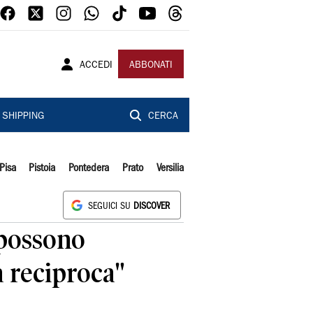
ACCEDI
ABBONATI
SHIPPING
CERCA
Pisa
Pistoia
Pontedera
Prato
Versilia
SEGUICI SU
DISCOVER
 possono
a reciproca"