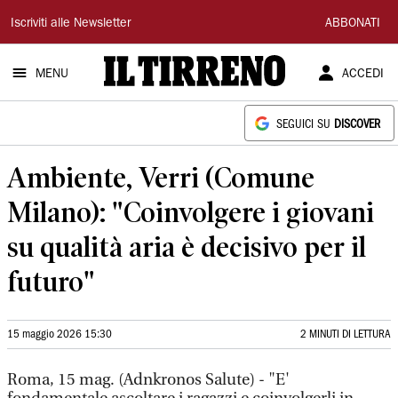
Il
Iscriviti alle Newsletter
ABBONATI
Tirreno
MENU
ACCEDI
SEGUICI SU
DISCOVER
Ambiente, Verri (Comune
Milano): "Coinvolgere i giovani
su qualità aria è decisivo per il
futuro"
15 maggio 2026 15:30
2 MINUTI DI LETTURA
Roma, 15 mag. (Adnkronos Salute) - "E'