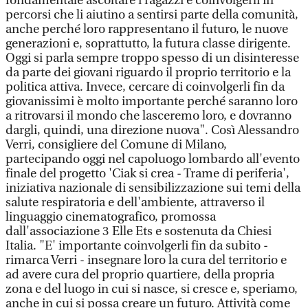
fondamentale ascoltare i ragazzi e coinvolgerli in
percorsi che li aiutino a sentirsi parte della comunità,
anche perché loro rappresentano il futuro, le nuove
generazioni e, soprattutto, la futura classe dirigente.
Oggi si parla sempre troppo spesso di un disinteresse
da parte dei giovani riguardo il proprio territorio e la
politica attiva. Invece, cercare di coinvolgerli fin da
giovanissimi è molto importante perché saranno loro
a ritrovarsi il mondo che lasceremo loro, e dovranno
dargli, quindi, una direzione nuova". Così Alessandro
Verri, consigliere del Comune di Milano,
partecipando oggi nel capoluogo lombardo all'evento
finale del progetto 'Ciak si crea - Trame di periferia',
iniziativa nazionale di sensibilizzazione sui temi della
salute respiratoria e dell'ambiente, attraverso il
linguaggio cinematografico, promossa
dall'associazione 3 Elle Ets e sostenuta da Chiesi
Italia. "E' importante coinvolgerli fin da subito -
rimarca Verri - insegnare loro la cura del territorio e
ad avere cura del proprio quartiere, della propria
zona e del luogo in cui si nasce, si cresce e, speriamo,
anche in cui si possa creare un futuro. Attività come