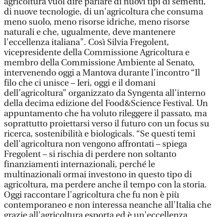
agricoltura vuol dire parlare di nuovi tipi di sementi,
di nuove tecnologie, di un'agricoltura che consuma
meno suolo, meno risorse idriche, meno risorse
naturali e che, ugualmente, deve mantenere
l'eccellenza italiana". Così Silvia Fregolent,
vicepresidente della Commissione Agricoltura e
membro della Commissione Ambiente al Senato,
intervenendo oggi a Mantova durante l’incontro “Il
filo che ci unisce – Ieri, oggi e il domani
dell’agricoltura” organizzato da Syngenta all’interno
della decima edizione del Food&Science Festival. Un
appuntamento che ha voluto rileggere il passato, ma
soprattutto proiettarsi verso il futuro con un focus su
ricerca, sostenibilità e biologicals. “Se questi temi
dell'agricoltura non vengono affrontati – spiega
Fregolent – si rischia di perdere non soltanto
finanziamenti internazionali, perché le
multinazionali ormai investono in questo tipo di
agricoltura, ma perdere anche il tempo con la storia.
Oggi raccontare l'agricoltura che fu non è più
contemporaneo e non interessa neanche all'Italia che
grazie all'agricoltura esporta ed è un'eccellenza