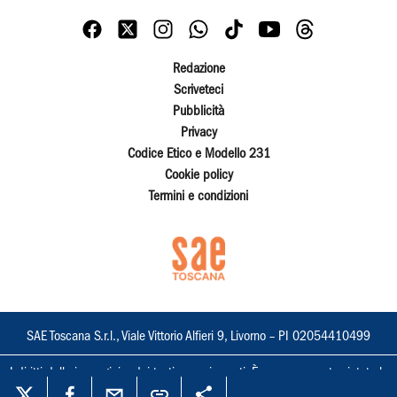
Redazione
Scriveteci
Pubblicità
Privacy
Codice Etico e Modello 231
Cookie policy
Termini e condizioni
SAE Toscana S.r.l., Viale Vittorio Alfieri 9, Livorno – PI 02054410499
I diritti delle immagini e dei testi sono riservati. È espressamente vietata la
loro riproduzione con qualsiasi mezzo e l'adattamento totale o parziale.