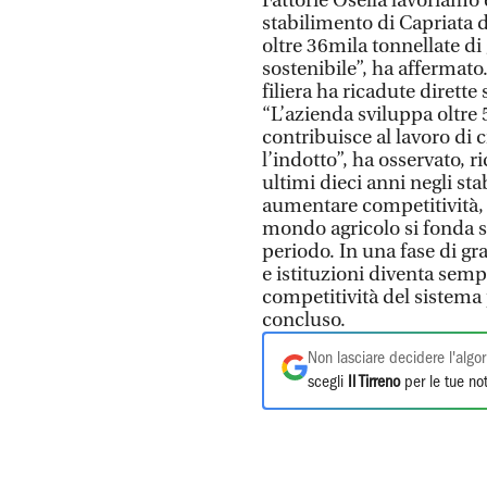
Fattorie Osella lavoriamo
stabilimento di Capriata
oltre 36mila tonnellate di
sostenibile”, ha affermato
filiera ha ricadute dirett
“L’azienda sviluppa oltre 5
contribuisce al lavoro di
l’indotto”, ha osservato, r
ultimi dieci anni negli sta
aumentare competitività, i
mondo agricolo si fonda s
periodo. In una fase di gr
e istituzioni diventa sem
competitività del sistema p
concluso.
Non lasciare decidere l'algor
scegli
Il Tirreno
per le tue not