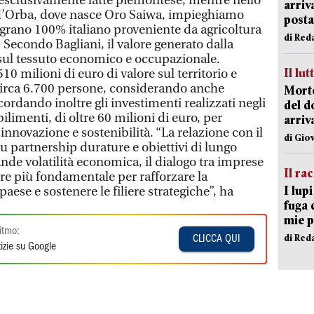
 esclusivamente latte piemontese, mentre nello
arriv
 d’Orba, dove nasce Oro Saiwa, impieghiamo
posta
 grano 100% italiano proveniente da agricoltura
di Red
. Secondo Bagliani, il valore generato dalla
e sul tessuto economico e occupazionale.
Il lut
10 milioni di euro di valore sul territorio e
 circa 6.700 persone, considerando anche
Morto
icordando inoltre gli investimenti realizzati negli
del d
bilimenti, di oltre 60 milioni di euro, per
arriv
nnovazione e sostenibilità. “La relazione con il
di Gio
u partnership durature e obiettivi di lungo
ande volatilità economica, il dialogo tra imprese
Il ra
pre più fondamentale per rafforzare la
I lup
aese e sostenere le filiere strategiche”, ha
fuga 
mie 
itmo:
di Red
CLICCA QUI
izie su Google