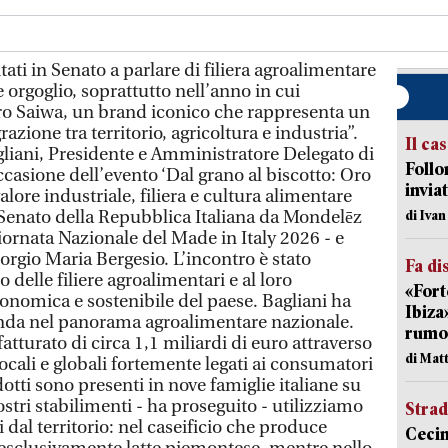
tati in Senato a parlare di filiera agroalimentare
 orgoglio, soprattutto nell’anno in cui
ro Saiwa, un brand iconico che rappresenta un
zione tra territorio, agricoltura e industria”.
Il ca
gliani, Presidente e Amministratore Delegato di
Follo
occasione dell’evento ‘Dal grano al biscotto: Oro
inviat
lore industriale, filiera e cultura alimentare
il Senato della Repubblica Italiana da Mondelēz
di Iva
Giornata Nazionale del Made in Italy 2026 - e
rgio Maria Bergesio. L’incontro è stato
Fa di
o delle filiere agroalimentari e al loro
«Fort
conomica e sostenibile del paese. Bagliani ha
Ibiza
ienda nel panorama agroalimentare nazionale.
rumor
atturato di circa 1,1 miliardi di euro attraverso
di Mat
ocali e globali fortemente legati ai consumatori
odotti sono presenti in nove famiglie italiane su
ostri stabilimenti - ha proseguito - utilizziamo
Strad
dal territorio: nel caseificio che produce
Cecin