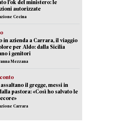
ato l’ok del ministero: le
zioni autorizzate
azione Cecina
to
 in azienda a Carrara, il viaggio
olore per Aldo: dalla Sicilia
ano i genitori
vanna Mezzana
cconto
i assaltano il gregge, messi in
dalla pastora: «Così ho salvato le
pecore»
azione Carrara