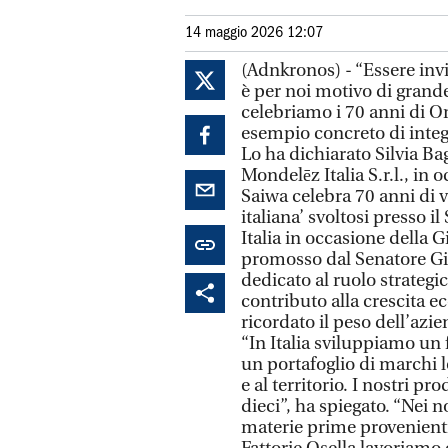
14 maggio 2026 12:07
(Adnkronos) - “Essere invi
è per noi motivo di grande
celebriamo i 70 anni di O
esempio concreto di integra
Lo ha dichiarato Silvia Ba
Mondelēz Italia S.r.l., in 
Saiwa celebra 70 anni di va
italiana’ svoltosi presso 
Italia in occasione della 
promosso dal Senatore Gio
dedicato al ruolo strategic
contributo alla crescita e
ricordato il peso dell’az
“In Italia sviluppiamo un f
un portafoglio di marchi l
e al territorio. I nostri pr
dieci”, ha spiegato. “Nei n
materie prime provenienti 