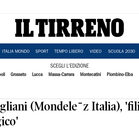
ITALIA MONDO
SPORT
TEMPO LIBERO
VIDEO
SCUOLA 2030
SCEGLI L'EDIZIONE
oli
Grosseto
Lucca
Massa-Carrara
Montecatini
Piombino-Elba
gliani (Mondelēz Italia), 'fil
ico'