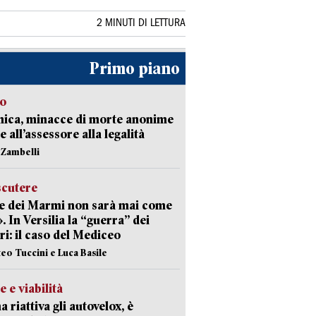
2 MINUTI DI LETTURA
Primo piano
so
nica, minacce di morte anonime
e all’assessore alla legalità
n Zambelli
scutere
e dei Marmi non sarà mai come
». In Versilia la “guerra” dei
i: il caso del Mediceo
teo Tuccini e Luca Basile
e e viabilità
a riattiva gli autovelox, è