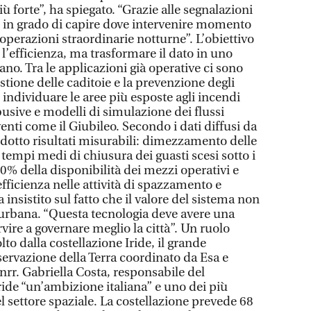
 forte”, ha spiegato. “Grazie alle segnalazioni
i in grado di capire dove intervenire momento
erazioni straordinarie notturne”. L’obiettivo
l’efficienza, ma trasformare il dato in uno
o. Tra le applicazioni già operative ci sono
estione delle caditoie e la prevenzione degli
 individuare le aree più esposte agli incendi
abusive e modelli di simulazione dei flussi
venti come il Giubileo. Secondo i dati diffusi da
odotto risultati misurabili: dimezzamento delle
 tempi medi di chiusura dei guasti scesi sotto i
0% della disponibilità dei mezzi operativi e
fficienza nelle attività di spazzamento e
a insistito sul fatto che il valore del sistema non
e urbana. “Questa tecnologia deve avere una
vire a governare meglio la città”. Un ruolo
lto dalla costellazione Iride, il grande
ervazione della Terra coordinato da Esa e
nrr. Gabriella Costa, responsabile del
ide “un’ambizione italiana” e uno dei più
l settore spaziale. La costellazione prevede 68