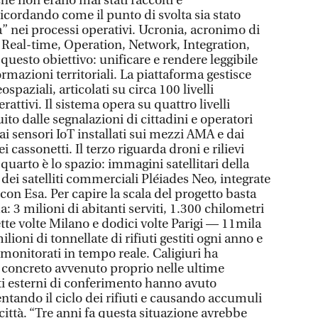
he non erano mai stati raccolti e
 ricordando come il punto di svolta sia stato
à” nei processi operativi. Ucronia, acronimo di
, Real-time, Operation, Network, Integration,
questo obiettivo: unificare e rendere leggibile
mazioni territoriali. La piattaforma gestisce
ospaziali, articolati su circa 100 livelli
rattivi. Il sistema opera su quattro livelli
tuito dalle segnalazioni di cittadini e operatori
dai sensori IoT installati sui mezzi AMA e dai
 cassonetti. Il terzo riguarda droni e rilievi
l quarto è lo spazio: immagini satellitari della
 dei satelliti commerciali Pléiades Neo, integrate
 con Esa. Per capire la scala del progetto basta
 3 milioni di abitanti serviti, 1.300 chilometri
ette volte Milano e dodici volte Parigi — 11mila
ilioni di tonnellate di rifiuti gestiti ogni anno e
i monitorati in tempo reale. Caligiuri ha
 concreto avvenuto proprio nelle ultime
i esterni di conferimento hanno avuto
ntando il ciclo dei rifiuti e causando accumuli
 città. “Tre anni fa questa situazione avrebbe