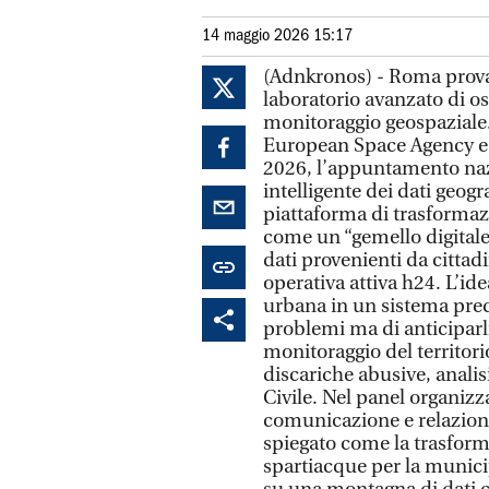
14 maggio 2026 15:17
(Adnkronos) - Roma prova a
laboratorio avanzato di oss
monitoraggio geospaziale.
European Space Agency e Ut
2026, l’appuntamento nazi
intelligente dei dati geogr
piattaforma di trasformaz
come un “gemello digitale 
dati provenienti da cittadi
operativa attiva h24. L’ide
urbana in un sistema predi
problemi ma di anticiparli
monitoraggio del territori
discariche abusive, analisi
Civile. Nel panel organizza
comunicazione e relazioni 
spiegato come la trasfor
spartiacque per la munic