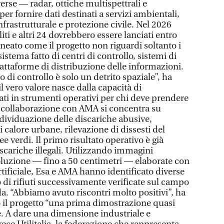
verse — radar, ottiche multispettrali e
per fornire dati destinati a servizi ambientali,
frastrutturale e protezione civile. Nel 2026
liti e altri 24 dovrebbero essere lanciati entro
ineato come il progetto non riguardi soltanto i
sistema fatto di centri di controllo, sistemi di
iattaforme di distribuzione delle informazioni.
ro di controllo è solo un detrito spaziale”, ha
l vero valore nasce dalla capacità di
ti in strumenti operativi per chi deve prendere
La collaborazione con AMA si concentra su
ndividuazione delle discariche abusive,
i calore urbane, rilevazione di dissesti del
ee verdi. Il primo risultato operativo è già
iscariche illegali. Utilizzando immagini
isoluzione — fino a 50 centimetri — elaborate con
artificiale, Esa e AMA hanno identificato diverse
 di rifiuti successivamente verificate sul campo
da. “Abbiamo avuto riscontri molto positivi”, ha
 il progetto “una prima dimostrazione quasi
de. A dare una dimensione industriale e