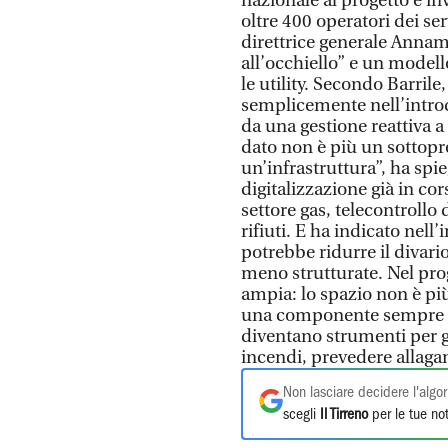
nazionale al progetto è in
oltre 400 operatori dei ser
direttrice generale Annama
all’occhiello” e un model
le utility. Secondo Barril
semplicemente nell’intro
da una gestione reattiva a 
dato non è più un sottopro
un’infrastruttura”, ha spie
digitalizzazione già in cors
settore gas, telecontrollo 
rifiuti. E ha indicato nell
potrebbe ridurre il divario
meno strutturate. Nel pr
ampia: lo spazio non è più
una componente sempre più
diventano strumenti per gov
incendi, prevedere allagam
Non lasciare decidere l'algor
scegli
Il Tirreno
per le tue not