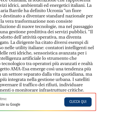
vece Utilitalia, la federazione che rappresenta
vizi idrici, ambientali ed energetici italiani. La
ria Barrile ha definito Ucronia “un fiore
lo destinato a diventare standard nazionale per
e, la vera trasformazione non consiste
duzione di nuove tecnologie, ma nel passaggio
una gestione predittiva dei servizi pubblici. “Il
dotto dell’attività operativa, ma diventa
gato. La dirigente ha citato diversi esempi di
o nelle utility italiane: contatori intelligenti nel
delle reti idriche, sensoristica avanzata per i
’intelligenza artificiale lo strumento che
 tecnologico tra operatori più avanzati e realtà
ogetto AMA-Esa emerge così una tendenza più
 un settore separato dalla vita quotidiana, ma
 integrata nella gestione urbana. I satelliti
ernare il traffico dei rifiuti, individuare
enti o monitorare infrastrutture critiche.
itmo:
CLICCA QUI
izie su Google