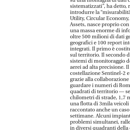
su una montagna di dati c
sistematizzati”, ha detto,
introdurre la “misurabilit
Utility, Circular Economy
Assets, nasce proprio con 
una massa enorme di infor
oltre 500 milioni di dati ge
geografici e 100 report inte
integrati. Il primo è costi
sul territorio. Il secondo 
sistemi di monitoraggio dei
aerei ad alta precisione. I
costellazione Sentinel-2 e
grazie alla collaborazione
guardare i numeri di Roma:
quadrati di territorio — s
chilometri di strade, 1,7 m
una flotta di 3mila veicol
raccontato anche un caso
settimane. Alcuni impiant
problemi simultanei, ralle
in diversi quadranti della