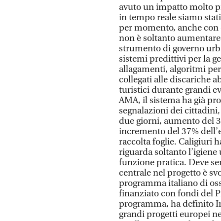
avuto un impatto molto più
in tempo reale siamo stat
per momento, anche con op
non è soltanto aumentare 
strumento di governo urban
sistemi predittivi per la g
allagamenti, algoritmi per
collegati alle discariche 
turistici durante grandi e
AMA, il sistema ha già pr
segnalazioni dei cittadini,
due giorni, aumento del 3
incremento del 37% dell’e
raccolta foglie. Caligiuri h
riguarda soltanto l’igien
funzione pratica. Deve ser
centrale nel progetto è svo
programma italiano di oss
finanziato con fondi del P
programma, ha definito Ir
grandi progetti europei ne