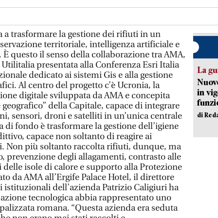
 trasformare la gestione dei rifiuti in un
ervazione territoriale, intelligenza artificiale e
 È questo il senso della collaborazione tra AMA,
ilitalia presentata alla Conferenza Esri Italia
La gu
onale dedicato ai sistemi Gis e alla gestione
Nuovo
afici. Al centro del progetto c’è Ucronia, la
in vi
ione digitale sviluppata da AMA e concepita
funzi
geografico” della Capitale, capace di integrare
ni, sensori, droni e satelliti in un’unica centrale
di Red
a di fondo è trasformare la gestione dell’igiene
ttivo, capace non soltanto di reagire ai
. Non più soltanto raccolta rifiuti, dunque, ma
o, prevenzione degli allagamenti, contrasto alle
 delle isole di calore e supporto alla Protezione
to da AMA all’Ergife Palace Hotel, il direttore
istituzionali dell’azienda Patrizio Caligiuri ha
mazione tecnologica abbia rappresentato uno
ipalizzata romana. “Questa azienda era seduta