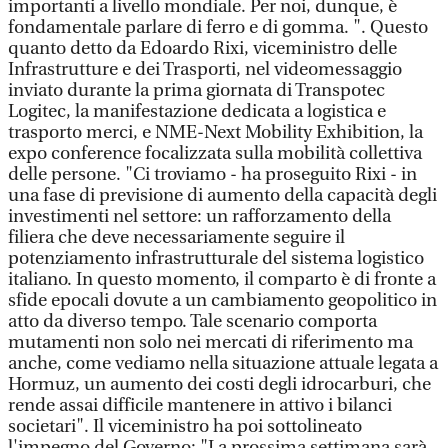
importanti a livello mondiale. Per noi, dunque, è
fondamentale parlare di ferro e di gomma. ". Questo
quanto detto da Edoardo Rixi, viceministro delle
Infrastrutture e dei Trasporti, nel videomessaggio
inviato durante la prima giornata di Transpotec
Logitec, la manifestazione dedicata a logistica e
trasporto merci, e NME-Next Mobility Exhibition, la
expo conference focalizzata sulla mobilità collettiva
delle persone. "Ci troviamo - ha proseguito Rixi - in
una fase di previsione di aumento della capacità degli
investimenti nel settore: un rafforzamento della
filiera che deve necessariamente seguire il
potenziamento infrastrutturale del sistema logistico
italiano. In questo momento, il comparto è di fronte a
sfide epocali dovute a un cambiamento geopolitico in
atto da diverso tempo. Tale scenario comporta
mutamenti non solo nei mercati di riferimento ma
anche, come vediamo nella situazione attuale legata a
Hormuz, un aumento dei costi degli idrocarburi, che
rende assai difficile mantenere in attivo i bilanci
societari". Il viceministro ha poi sottolineato
l'impegno del Governo: "La prossima settimana sarà