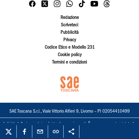
Redazione
Scriveteci
Pubblicità
Privacy
Codice Etico e Modello 231
Cookie policy
Termini e condizioni
SAE Toscana S.r.l., Viale Vittorio Alfieri 9, Livorno – PI 02054410499
I diritti delle immagini e dei testi sono riservati. È espressamente vietata la
loro riproduzione con qualsiasi mezzo e l'adattamento totale o parziale.