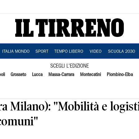
ITALIA MONDO
SPORT
TEMPO LIBERO
VIDEO
SCUOLA 2030
SCEGLI L'EDIZIONE
oli
Grosseto
Lucca
Massa-Carrara
Montecatini
Piombino-Elba
ra Milano): "Mobilità e logis
 comuni"