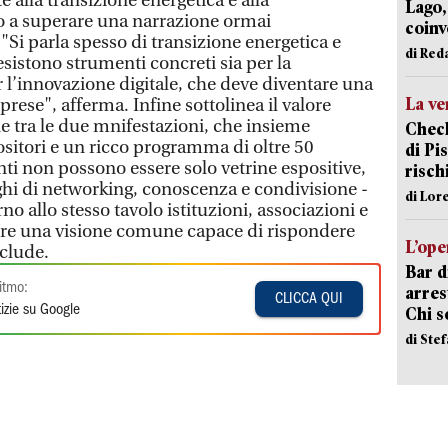
te alla transizione energetica e alla
Lago,
do a superare una narrazione ormai
coinv
Si parla spesso di transizione energetica e
di Red
esistono strumenti concreti sia per la
 l’innovazione digitale, che deve diventare una
La ve
prese", afferma. Infine sottolinea il valore
ne tra le due mnifestazioni, che insieme
Check
ositori e un ricco programma di oltre 50
di Pis
ti non possono essere solo vetrine espositive,
risch
hi di networking, conoscenza e condivisione -
di Lor
o allo stesso tavolo istituzioni, associazioni e
ire una visione comune capace di rispondere
L’ope
nclude.
Bar d
itmo:
arrest
CLICCA QUI
izie su Google
Chi 
di Ste