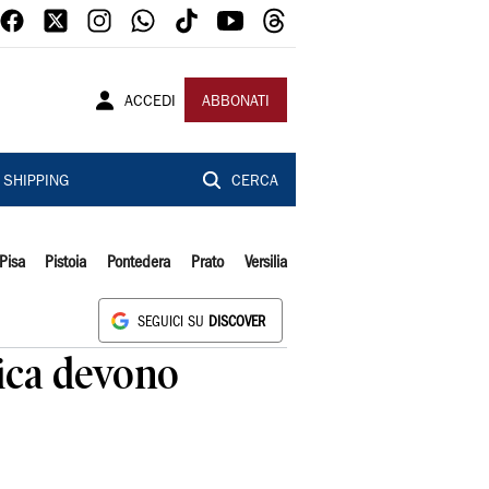
ACCEDI
ABBONATI
SHIPPING
CERCA
Pisa
Pistoia
Pontedera
Prato
Versilia
SEGUICI SU
DISCOVER
tica devono