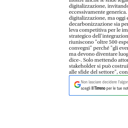
inoltre anche le sfide lega
digitalizzazione, invitan
eccessivamente generica. "
digitalizzazione, ma oggi 
decarbonizzazione sia per
leva competitiva per le im
strategico dell'integrazio
riuniscono "oltre 500 esp
convegni" perché "gli even
ma devono diventare luog
dice-. Solo mettendo attorn
stakeholder si può costru
alle sfide del settore", co
Non lasciare decidere l'algor
scegli
Il Tirreno
per le tue not