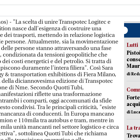
s) - "La scelta di unire Transpotec Logitec e
ion nasce dall'esigenza di costruire una
 dei trasporti, mettendo in relazione logistica
lle persone. Attualmente, sia la movimentazione
Lutti
à delle persone stanno attraversando una fase
Pisto
condizionata da tensioni geopolitiche che
conse
dei costi energetici e del petrolio. Si tratta di
Mauro
olpiscono duramente l’intera filiera". Così Sara
y & transportation exhibitions di Fiera Milano,
di Red
a della diciannovesima edizione di Transpotec
zione di Nme. Secondo Quotti Tubi,
Comm
manifestazioni riflette una trasformazione
Forte
ntrambi i comparti, oggi accomunati da sfide
acqui
esto condivisi. Tra le principali criticità, "esiste
di Luca
mancanza di conducenti. In Europa mancano
camion e 110mila tra autobus e tram, mentre in
25mila unità mancanti nel settore logistico e circa
La tr
ettiva", sottolinea Quotti Tubi che richiama
Trova