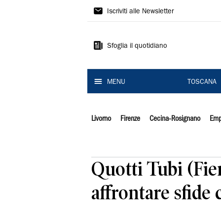
Il
Iscriviti alle Newsletter
Tirreno
Sfoglia il quotidiano
MENU
TOSCANA
Livorno
Firenze
Cecina-Rosignano
Emp
Quotti Tubi (Fie
affrontare sfide