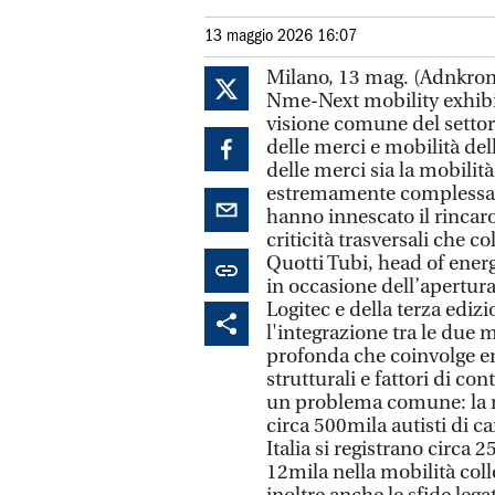
13 maggio 2026 16:07
Milano, 13 mag. (Adnkrono
Nme-Next mobility exhibit
visione comune del settore
delle merci e mobilità de
delle merci sia la mobilit
estremamente complessa, 
hanno innescato il rincaro 
criticità trasversali che c
Quotti Tubi, head of energ
in occasione dell’apertur
Logitec e della terza edi
l'integrazione tra le due 
profonda che coinvolge e
strutturali e fattori di cont
un problema comune: la 
circa 500mila autisti di 
Italia si registrano circa 
12mila nella mobilità coll