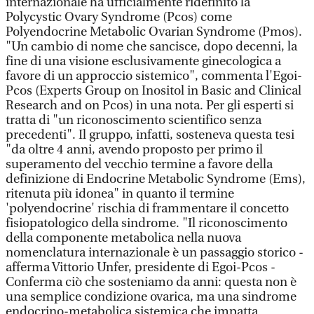
internazionale ha ufficialmente ridefinito la
Polycystic Ovary Syndrome (Pcos) come
Polyendocrine Metabolic Ovarian Syndrome (Pmos).
"Un cambio di nome che sancisce, dopo decenni, la
fine di una visione esclusivamente ginecologica a
favore di un approccio sistemico", commenta l'Egoi-
Pcos (Experts Group on Inositol in Basic and Clinical
Research and on Pcos) in una nota. Per gli esperti si
tratta di "un riconoscimento scientifico senza
precedenti". Il gruppo, infatti, sosteneva questa tesi
"da oltre 4 anni, avendo proposto per primo il
superamento del vecchio termine a favore della
definizione di Endocrine Metabolic Syndrome (Ems),
ritenuta più idonea" in quanto il termine
'polyendocrine' rischia di frammentare il concetto
fisiopatologico della sindrome. "Il riconoscimento
della componente metabolica nella nuova
nomenclatura internazionale è un passaggio storico -
afferma Vittorio Unfer, presidente di Egoi-Pcos -
Conferma ciò che sosteniamo da anni: questa non è
una semplice condizione ovarica, ma una sindrome
endocrino-metabolica sistemica che impatta