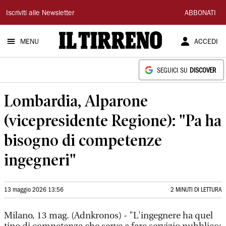
Il
Iscriviti alle Newsletter
ABBONATI
Tirreno
MENU
ACCEDI
SEGUICI SU
DISCOVER
Lombardia, Alparone
(vicepresidente Regione): "Pa ha
bisogno di competenze
ingegneri"
13 maggio 2026 13:56
2 MINUTI DI LETTURA
Milano, 13 mag. (Adnkronos) - "L'ingegnere ha quel