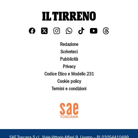
Redazione
Scriveteci
Pubblicità
Privacy
Codice Etico e Modello 231
Cookie policy
Termini e condizioni
SAE Toscana S.r.l., Viale Vittorio Alfieri 9, Livorno – PI 02054410499