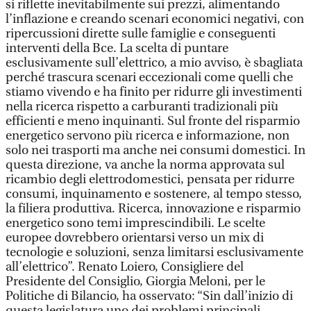
si riflette inevitabilmente sui prezzi, alimentando
l’inflazione e creando scenari economici negativi, con
ripercussioni dirette sulle famiglie e conseguenti
interventi della Bce. La scelta di puntare
esclusivamente sull’elettrico, a mio avviso, è sbagliata
perché trascura scenari eccezionali come quelli che
stiamo vivendo e ha finito per ridurre gli investimenti
nella ricerca rispetto a carburanti tradizionali più
efficienti e meno inquinanti. Sul fronte del risparmio
energetico servono più ricerca e informazione, non
solo nei trasporti ma anche nei consumi domestici. In
questa direzione, va anche la norma approvata sul
ricambio degli elettrodomestici, pensata per ridurre
consumi, inquinamento e sostenere, al tempo stesso,
la filiera produttiva. Ricerca, innovazione e risparmio
energetico sono temi imprescindibili. Le scelte
europee dovrebbero orientarsi verso un mix di
tecnologie e soluzioni, senza limitarsi esclusivamente
all’elettrico”. Renato Loiero, Consigliere del
Presidente del Consiglio, Giorgia Meloni, per le
Politiche di Bilancio, ha osservato: “Sin dall’inizio di
questa legislatura uno dei problemi principali