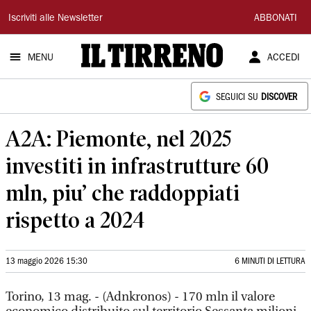
Il
Iscriviti alle Newsletter
ABBONATI
Tirreno
MENU
ACCEDI
SEGUICI SU
DISCOVER
A2A: Piemonte, nel 2025
investiti in infrastrutture 60
mln, piu’ che raddoppiati
rispetto a 2024
13 maggio 2026 15:30
6 MINUTI DI LETTURA
Torino, 13 mag. - (Adnkronos) - 170 mln il valore