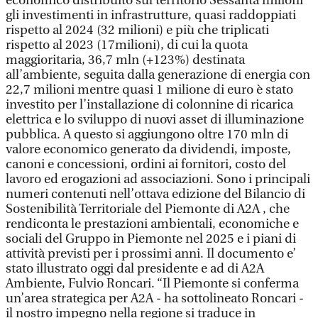
economico distribuito sul territorio Sessanta milioni
gli investimenti in infrastrutture, quasi raddoppiati
rispetto al 2024 (32 milioni) e più che triplicati
rispetto al 2023 (17milioni), di cui la quota
maggioritaria, 36,7 mln (+123%) destinata
all’ambiente, seguita dalla generazione di energia con
22,7 milioni mentre quasi 1 milione di euro è stato
investito per l’installazione di colonnine di ricarica
elettrica e lo sviluppo di nuovi asset di illuminazione
pubblica. A questo si aggiungono oltre 170 mln di
valore economico generato da dividendi, imposte,
canoni e concessioni, ordini ai fornitori, costo del
lavoro ed erogazioni ad associazioni. Sono i principali
numeri contenuti nell’ottava edizione del Bilancio di
Sostenibilità Territoriale del Piemonte di A2A , che
rendiconta le prestazioni ambientali, economiche e
sociali del Gruppo in Piemonte nel 2025 e i piani di
attività previsti per i prossimi anni. Il documento e’
stato illustrato oggi dal presidente e ad di A2A
Ambiente, Fulvio Roncari. “Il Piemonte si conferma
un’area strategica per A2A - ha sottolineato Roncari -
il nostro impegno nella regione si traduce in