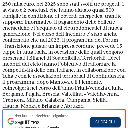
250 mila euro, nel 2025 sono stati svolti tre progetti, 1
avviato e 2 conclusi, che hanno aiutato quasi 500
famiglie in condizione di povertà energetica, tramite
supporto informativo, il pagamento delle bollette
energetiche e l’acquisto di elettrodomestici di nuova
generazione. Nel corso dell’incontro e’ stato anche
confermato che nel 2026, il programma dei Forum
‘Transizione giusta: un’impresa comune’ prevede 15
tappe in tutta Italia, in occasione delle quali vengono
presentati i Bilanci di Sostenibilità Territoriali. Dieci
incontri del ciclo hanno l’obiettivo di rafforzare la
competitività delle pmi italiane, in collaborazione con
Teha e con le associazioni territoriali di Confindustria.
Il programma, dopo Mantova e il Piemonte,
coinvolgerà nel corso dell’anno Friuli-Venezia Giulia,
Bergamo, Puglia, Brescia, Valtellina – Valchiavenna,
Cremona, Milano, Calabria, Campania, Sicilia,
Liguria, Monza e Brianza e Abruzzo.
Non lasciare decidere l'algoritmo:
CLICCA QUI
scegli
Il Tirreno