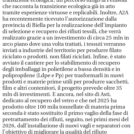
transizione ecologica’, un percorso lungo la Penisola
che racconta la transizione ecologica già in atto
tramite esperienze virtuose e replicabili. Inoltre, A2A
ha recentemente ricevuto l’autorizzazione dalla
provincia di Biella per la realizzazione dell’impianto
di selezione e recupero dei rifiuti tessili, che verrà
realizzato grazie a un investimento di circa 25 mln in
arco piano dove una volta trattati, i tessuti verranno
inviati a industrie del territorio per produrre filato
riciclato o prodotti. non filati riciclati. Infine, è stato
avviato il cantiere per lo stabilimento di recupero
degli imballaggi in polietilene a bassa densità e in
polipropilene (Ldpe e Pp) per trasformarli in nuovi
prodotti e materie prime utili per produrre sacchetti,
film e altri contenitori, il progetto prevede oltre 35
mln di investimenti. E ancora, nel sito di Asti,
dedicato al recupero del vetro e che nel 2025 ha
prodotto oltre 100 mila tonnellate di materia prima
seconda è stato sostituito il primo vaglio della fase di
pretrattamento dei rifiuti, seguito, nei primi mesi del
2026, dall’installazione di nuovi vagli e separatori con
l’obiettivo di migliorare la qualità del rifiuto