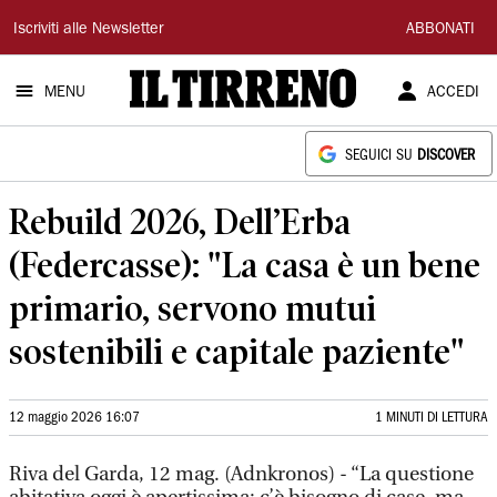
Il
Iscriviti alle Newsletter
ABBONATI
Tirreno
MENU
ACCEDI
SEGUICI SU
DISCOVER
Rebuild 2026, Dell’Erba
(Federcasse): "La casa è un bene
primario, servono mutui
sostenibili e capitale paziente"
12 maggio 2026 16:07
1 MINUTI DI LETTURA
Riva del Garda, 12 mag. (Adnkronos) - “La questione