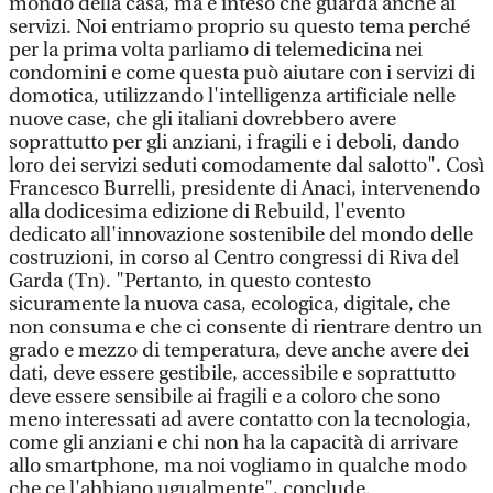
mondo della casa, ma è inteso che guarda anche ai
servizi. Noi entriamo proprio su questo tema perché
per la prima volta parliamo di telemedicina nei
condomini e come questa può aiutare con i servizi di
domotica, utilizzando l'intelligenza artificiale nelle
nuove case, che gli italiani dovrebbero avere
soprattutto per gli anziani, i fragili e i deboli, dando
loro dei servizi seduti comodamente dal salotto". Così
Francesco Burrelli, presidente di Anaci, intervenendo
alla dodicesima edizione di Rebuild, l'evento
dedicato all'innovazione sostenibile del mondo delle
costruzioni, in corso al Centro congressi di Riva del
Garda (Tn). "Pertanto, in questo contesto
sicuramente la nuova casa, ecologica, digitale, che
non consuma e che ci consente di rientrare dentro un
grado e mezzo di temperatura, deve anche avere dei
dati, deve essere gestibile, accessibile e soprattutto
deve essere sensibile ai fragili e a coloro che sono
meno interessati ad avere contatto con la tecnologia,
come gli anziani e chi non ha la capacità di arrivare
allo smartphone, ma noi vogliamo in qualche modo
che ce l'abbiano ugualmente", conclude.