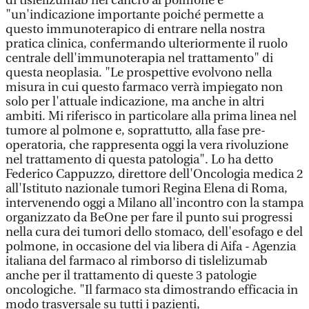
di tislelizumab nel cancro al polmone è
"un'indicazione importante poiché permette a
questo immunoterapico di entrare nella nostra
pratica clinica, confermando ulteriormente il ruolo
centrale dell'immunoterapia nel trattamento" di
questa neoplasia. "Le prospettive evolvono nella
misura in cui questo farmaco verrà impiegato non
solo per l'attuale indicazione, ma anche in altri
ambiti. Mi riferisco in particolare alla prima linea nel
tumore al polmone e, soprattutto, alla fase pre-
operatoria, che rappresenta oggi la vera rivoluzione
nel trattamento di questa patologia". Lo ha detto
Federico Cappuzzo, direttore dell'Oncologia medica 2
all'Istituto nazionale tumori Regina Elena di Roma,
intervenendo oggi a Milano all'incontro con la stampa
organizzato da BeOne per fare il punto sui progressi
nella cura dei tumori dello stomaco, dell'esofago e del
polmone, in occasione del via libera di Aifa - Agenzia
italiana del farmaco al rimborso di tislelizumab
anche per il trattamento di queste 3 patologie
oncologiche. "Il farmaco sta dimostrando efficacia in
modo trasversale su tutti i pazienti,