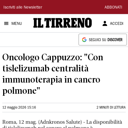
Il
Iscriviti alle Newsletter
ABBONATI
Tirreno
MENU
ACCEDI
SEGUICI SU
DISCOVER
Oncologo Cappuzzo: "Con
tislelizumab centralità
immunoterapia in cancro
polmone"
12 maggio 2026 15:16
2 MINUTI DI LETTURA
Roma, 12 mag. (Adnkronos Salute) - La disponibilità