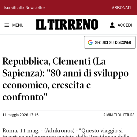
Il
Iscriviti alle Newsletter
ABBONATI
Tirreno
MENU
ACCEDI
SEGUICI SU
DISCOVER
Repubblica, Clementi (La
Sapienza): "80 anni di sviluppo
economico, crescita e
confronto"
11 maggio 2026 17:16
2 MINUTI DI LETTURA
Roma, 11 mag. - (Adnkronos) - “Questo viaggio si