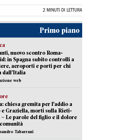
2 MINUTI DI LETTURA
Primo piano
ica
nti, nuovo scontro Roma-
d: in Spagna subito controlli a
iere, aeroporti e porti per chi
 dall’Italia
azione web
lore
: chiesa gremita per l'addio a
 e Graziella, morti sulla Rieti-
 – Le parole del figlio e il dolore
 comunità
ssandro Tabarrani