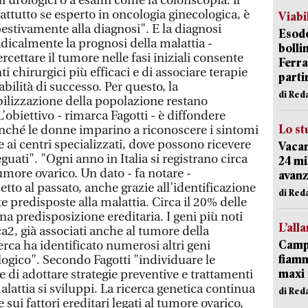
li urologici o a esami come la colonscopia: il
attutto se esperto in oncologia ginecologica, è
Viabi
estivamente alla diagnosi". E la diagnosi
Esodo
icalmente la prognosi della malattia -
bolli
rcettare il tumore nelle fasi iniziali consente
Ferr
ti chirurgici più efficaci e di associare terapie
parti
ilità di successo. Per questo, la
di Red
ilizzazione della popolazione restano
obiettivo - rimarca Fagotti - è diffondere
Lo st
finché le donne imparino a riconoscere i sintomi
 ai centri specializzati, dove possono ricevere
Vacan
uati". "Ogni anno in Italia si registrano circa
24 mi
more ovarico. Un dato - fa notare -
avanz
etto al passato, anche grazie all’identificazione
di Red
 predisposte alla malattia. Circa il 20% delle
una predisposizione ereditaria. I geni più noti
L’all
a2, già associati anche al tumore della
Campi
rca ha identificato numerosi altri geni
fiamm
logico". Secondo Fagotti "individuare le
maxi 
e di adottare strategie preventive e trattamenti
alattia si sviluppi. La ricerca genetica continua
di Red
sui fattori ereditari legati al tumore ovarico,