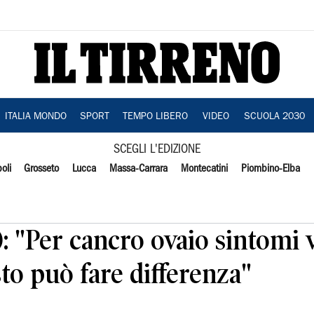
ITALIA MONDO
SPORT
TEMPO LIBERO
VIDEO
SCUOLA 2030
SCEGLI L'EDIZIONE
oli
Grosseto
Lucca
Massa-Carrara
Montecatini
Piombino-Elba
): "Per cancro ovaio sintomi 
sto può fare differenza"