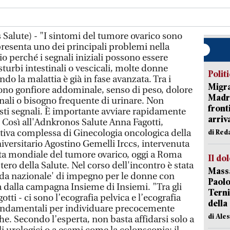
alute) - "I sintomi del tumore ovarico sono
resenta uno dei principali problemi nella
o perché i segnali iniziali possono essere
turbi intestinali o vescicali, molte donne
Polit
do la malattia è già in fase avanzata. Tra i
Migra
sono gonfiore addominale, senso di peso, dolore
Madri
tinali o bisogno frequente di urinare. Non
front
sti segnali. È importante avviare rapidamente
arriva
 Così all'Adnkronos Salute Anna Fagotti,
ativa complessa di Ginecologia oncologica della
di Red
iversitario Agostino Gemelli Irccs, intervenuta
ta mondiale del tumore ovarico, oggi a Roma
Il do
ero della Salute. Nel corso dell'incontro è stata
Massa
nda nazionale' di impegno per le donne con
Paolo
dalla campagna Insieme di Insiemi. "Tra gli
Terni
otti - ci sono l’ecografia pelvica e l’ecografia
della
ondamentali per individuare precocemente
di Ale
e. Secondo l’esperta, non basta affidarsi solo a