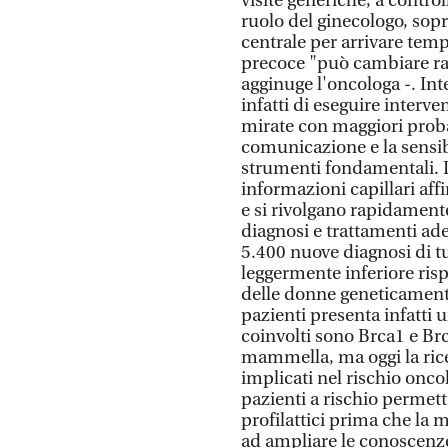
visite generiche, a control
ruolo del ginecologo, sopr
centrale per arrivare temp
precoce "può cambiare rad
agginuge l'oncologa -. Inte
infatti di eseguire interven
mirate con maggiori probab
comunicazione e la sensib
strumenti fondamentali. L’
informazioni capillari af
e si rivolgano rapidamente
diagnosi e trattamenti adeg
5.400 nuove diagnosi di tu
leggermente inferiore risp
delle donne geneticamente
pazienti presenta infatti 
coinvolti sono Brca1 e Brc
mammella, ma oggi la rice
implicati nel rischio onco
pazienti a rischio permett
profilattici prima che la m
ad ampliare le conoscenze 