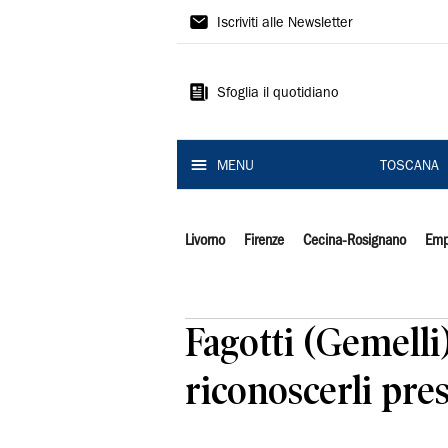
Il
Iscriviti alle Newsletter
Tirreno
Sfoglia il quotidiano
MENU
TOSCANA
Livorno
Firenze
Cecina-Rosignano
Emp
Fagotti (Gemelli
riconoscerli pre