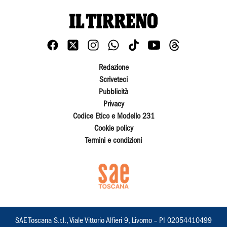
Redazione
Scriveteci
Pubblicità
Privacy
Codice Etico e Modello 231
Cookie policy
Termini e condizioni
SAE Toscana S.r.l., Viale Vittorio Alfieri 9, Livorno – PI 02054410499