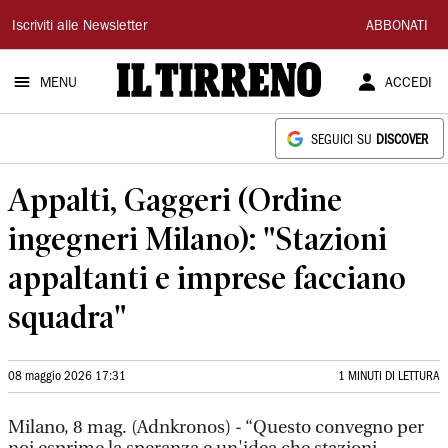
Il
Iscriviti alle Newsletter
ABBONATI
Tirreno
MENU
ACCEDI
SEGUICI SU
DISCOVER
Appalti, Gaggeri (Ordine
ingegneri Milano): "Stazioni
appaltanti e imprese facciano
squadra"
08 maggio 2026 17:31
1 MINUTI DI LETTURA
Milano, 8 mag. (Adnkronos) - “Questo convegno per