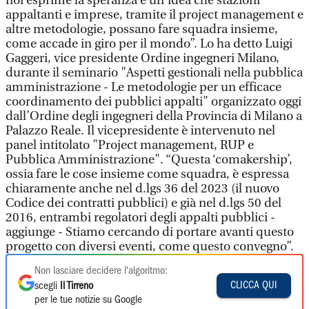
noi esprime la speranza e un'idea che stazioni
appaltanti e imprese, tramite il project management e
altre metodologie, possano fare squadra insieme,
come accade in giro per il mondo”. Lo ha detto Luigi
Gaggeri, vice presidente Ordine ingegneri Milano,
durante il seminario "Aspetti gestionali nella pubblica
amministrazione - Le metodologie per un efficace
coordinamento dei pubblici appalti" organizzato oggi
dall’Ordine degli ingegneri della Provincia di Milano a
Palazzo Reale. Il vicepresidente è intervenuto nel
panel intitolato "Project management, RUP e
Pubblica Amministrazione". “Questa ‘comakership’,
ossia fare le cose insieme come squadra, è espressa
chiaramente anche nel d.lgs 36 del 2023 (il nuovo
Codice dei contratti pubblici) e già nel d.lgs 50 del
2016, entrambi regolatori degli appalti pubblici -
aggiunge - Stiamo cercando di portare avanti questo
progetto con diversi eventi, come questo convegno”.
Non lasciare decidere l'algoritmo:
CLICCA QUI
scegli
Il Tirreno
per le tue notizie su Google