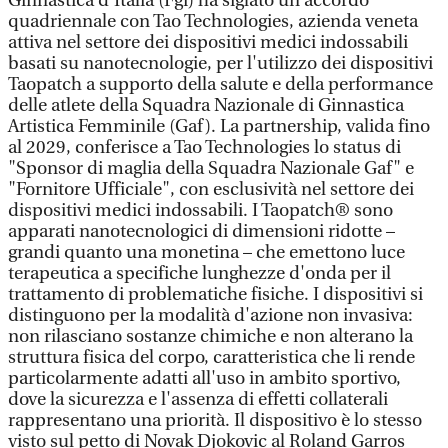
Ginnastica d'Italia (Fgi) ha siglato un accordo
quadriennale con Tao Technologies, azienda veneta
attiva nel settore dei dispositivi medici indossabili
basati su nanotecnologie, per l'utilizzo dei dispositivi
Taopatch a supporto della salute e della performance
delle atlete della Squadra Nazionale di Ginnastica
Artistica Femminile (Gaf). La partnership, valida fino
al 2029, conferisce a Tao Technologies lo status di
"Sponsor di maglia della Squadra Nazionale Gaf" e
"Fornitore Ufficiale", con esclusività nel settore dei
dispositivi medici indossabili. I Taopatch® sono
apparati nanotecnologici di dimensioni ridotte –
grandi quanto una monetina – che emettono luce
terapeutica a specifiche lunghezze d'onda per il
trattamento di problematiche fisiche. I dispositivi si
distinguono per la modalità d'azione non invasiva:
non rilasciano sostanze chimiche e non alterano la
struttura fisica del corpo, caratteristica che li rende
particolarmente adatti all'uso in ambito sportivo,
dove la sicurezza e l'assenza di effetti collaterali
rappresentano una priorità. Il dispositivo è lo stesso
visto sul petto di Novak Djokovic al Roland Garros