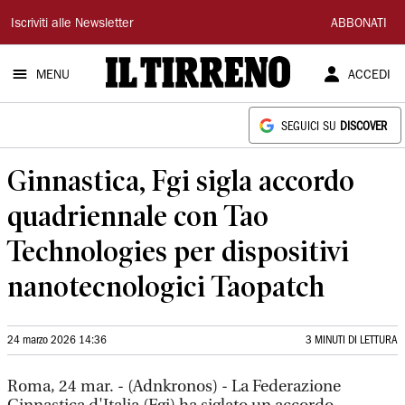
Il
Iscriviti alle Newsletter
ABBONATI
Tirreno
MENU
ACCEDI
SEGUICI SU
DISCOVER
Ginnastica, Fgi sigla accordo
quadriennale con Tao
Technologies per dispositivi
nanotecnologici Taopatch
24 marzo 2026 14:36
3 MINUTI DI LETTURA
Roma, 24 mar. - (Adnkronos) - La Federazione