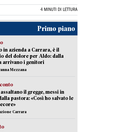
4 MINUTI DI LETTURA
Primo piano
to
 in azienda a Carrara, è il
io del dolore per Aldo: dalla
ia arrivano i genitori
vanna Mezzana
cconto
i assaltano il gregge, messi in
dalla pastora: «Così ho salvato le
pecore»
azione Carrara
sto