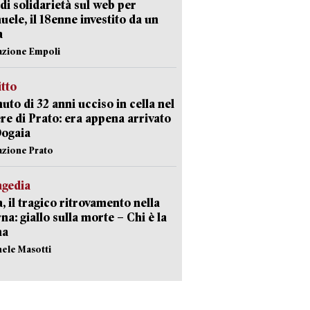
di solidarietà sul web per
ele, il 18enne investito da un
a
azione Empoli
itto
uto di 32 anni ucciso in cella nel
re di Prato: era appena arrivato
Dogaia
azione Prato
agedia
, il tragico ritrovamento nella
rna: giallo sulla morte – Chi è la
ma
hele Masotti