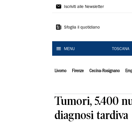
Il
Iscriviti alle Newsletter
Tirreno
Sfoglia il quotidiano
MENU
TOSCANA
Livorno
Firenze
Cecina-Rosignano
Emp
Tumori, 5.400 nuo
diagnosi tardiva