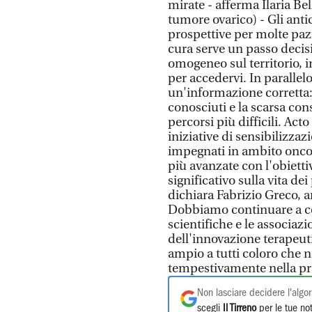
mirate - afferma Ilaria Bel
tumore ovarico) - Gli ant
prospettive per molte paz
cura serve un passo decis
omogeneo sul territorio, i
per accedervi. In parallel
un'informazione corretta:
conosciuti e la scarsa con
percorsi più difficili. Ac
iniziative di sensibilizz
impegnati in ambito onco
più avanzate con l'obiett
significativo sulla vita dei
dichiara Fabrizio Greco, 
Dobbiamo continuare a coll
scientifiche e le associazi
dell'innovazione terapeut
ampio a tutti coloro che 
tempestivamente nella pra
Non lasciare decidere l'algor
scegli
Il Tirreno
per le tue not