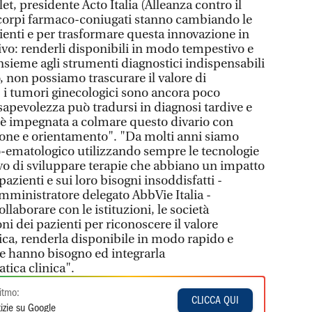
let, presidente Acto Italia (Alleanza contro il
icorpi farmaco-coniugati stanno cambiando le
ienti e per trasformare questa innovazione in
ivo: renderli disponibili in modo tempestivo e
nsieme agli strumenti diagnostici indispensabili
o, non possiamo trascurare il valore di
 i tumori ginecologici sono ancora poco
sapevolezza può tradursi in diagnosi tardive e
to è impegnata a colmare questo divario con
azione e orientamento". "Da molti anni siamo
-ematologico utilizzando sempre le tecnologie
ivo di sviluppare terapie che abbiano un impatto
 pazienti e sui loro bisogni insoddisfatti -
amministratore delegato AbbVie Italia -
aborare con le istituzioni, le società
oni dei pazienti per riconoscere il valore
ica, renderla disponibile in modo rapido e
ne hanno bisogno ed integrarla
tica clinica".
itmo:
CLICCA QUI
izie su Google