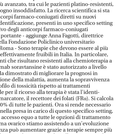
iù avanzato, tra cui le pazienti platino-resistenti,
no insoddisfatto. La ricerca scientifica si sta
corpi farmaco-coniugati diretti su nuovi
dentificazione, presenti in uno specifico setting
rrivo degli anticorpi farmaco-coniugati
portante - aggiunge Anna Fagotti, direttrice
la Fondazione Policlinico universitario
 Roma - Sono terapie che devono essere al più
ffettivamente fruibili in Italia. In particolare,
nti che risultano resistenti alla chemioterapia a
mab soravtansine è stato autorizzato a livello
a dimostrato di migliorare la prognosi in
sione della malattia, aumenta la sopravvivenza
ilo di tossicità rispetto ai trattamenti
 per il ricorso alla terapia è stata l'identi­
rcatore, il recettore dei folati (FRα). Si calcola
50% di tutte le pazienti. Ora si rende necessario
lla presa in carico di questo specifico setting,
accesso equo a tutte le opzioni di trattamento
oma ovarico stiamo assistendo a un'evoluzione
enza può aumentare grazie a terapie sempre più