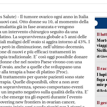
Salute) - Il tumore ovarico ogni anno in Italia
 nuovi casi. Otto donne su 10, al momento della
malattia già in fase avanzata e vengono
 un intervento chirurgico seguito da una
Il lut
atino. La sopravvivenza globale a 5 anni delle
Morto
ali maligni dell'ovaio si aggira intorno al 43%. I
viagg
no però in diminuzione, nell'ultimo decennio,
Sicil
one di nuovi e più efficaci trattamenti in
apia tradizionale. E' così oggi possibile donare
di Gio
 donne che nel nostro Paese vivono con una
l'ovaio, anche a quelle che sviluppano una
Il ra
alla terapia a base di platino (Proc).
I lup
di trattamento per queste pazienti sono state
fuga 
erapia. Quelle disponibili, oltre a non aver
mie 
in sopravvivenza, spesso comportano eventi
di Red
un impatto negativo sulla qualità della vita. E'
e che emerge tra gli esperti durante l'evento
covering new frontiers in ovarian cancer,
Il ge