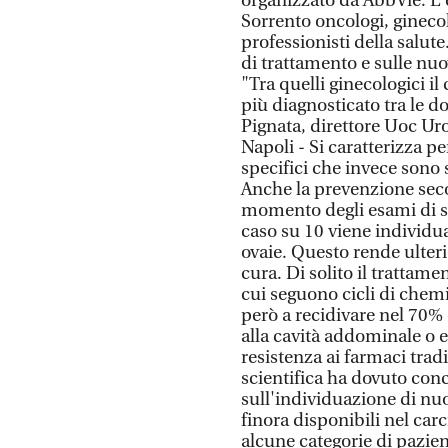
organizzato da AbbVie. L'e
Sorrento oncologi, ginecol
professionisti della salute
di trattamento e sulle nuo
"Tra quelli ginecologici il
più diagnosticato tra le 
Pignata, direttore Uoc Ur
Napoli - Si caratterizza p
specifici che invece sono s
Anche la prevenzione secon
momento degli esami di scr
caso su 10 viene individua
ovaie. Questo rende ulterio
cura. Di solito il trattam
cui seguono cicli di chemi
però a recidivare nel 70% d
alla cavità addominale o 
resistenza ai farmaci trad
scientifica ha dovuto conc
sull'individuazione di nuo
finora disponibili nel car
alcune categorie di pazien