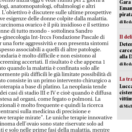
vento inizia oggi e vede riuniti per 2 giorni a
Gara 
ogi, anatomopatologi, oftalmologi e altri
Emanu
. L'obiettivo è discutere sulle ultime prospettive
pirat
ve esigenze delle donne colpite dalla malattia.
di Red
 carcinoma ovarico è il più insidioso e il settimo
donne di tutto mondo - sottolinea Sandro
Il del
o-ginecologia Int-Irccs Fondazione Pascale di
er una forte aggressività e non presenta sintomi
Deten
pesso associabili a quelli di altre patologie.
carce
daria è molto difficile e non esistono al
alla 
eening accertati. Il risultato è che appena 1
di Red
to quando la malattia è confinata solo alle
rmente più difficili le già limitate possibilità di
La tr
ento consiste in un primo intervento chirurgico a
Lucca
oterapia a base di platino. La neoplasia tende
ciste
ei casi di stadio III e IV e cioè quando è diffusa
vitti
estesa ad organi, come fegato o polmoni. La
izionali è molto frequente e quindi la ricerca
di Mic
entrarsi sulla medicina di precisione e
ve terapie mirate". Le uniche terapie innovative
cinoma dell'ovaio sono state riservate solo ad
ti e solo nelle prime fasi della malattia, mentre