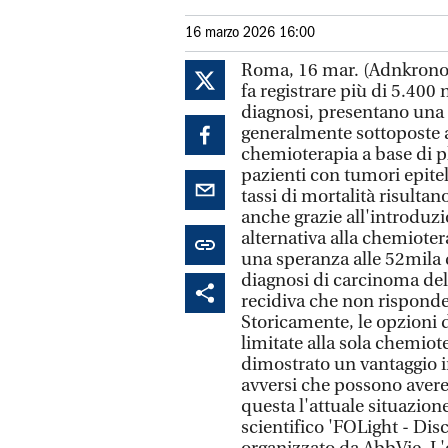
16 marzo 2026 16:00
Roma, 16 mar. (Adnkronos 
fa registrare più di 5.400
diagnosi, presentano una 
generalmente sottoposte a
chemioterapia a base di pl
pazienti con tumori epiteli
tassi di mortalità risulta
anche grazie all'introduzi
alternativa alla chemioter
una speranza alle 52mila
diagnosi di carcinoma del
recidiva che non risponde 
Storicamente, le opzioni 
limitate alla sola chemiot
dimostrato un vantaggio 
avversi che possono avere 
questa l'attuale situazion
scientifico 'FOLight - Dis