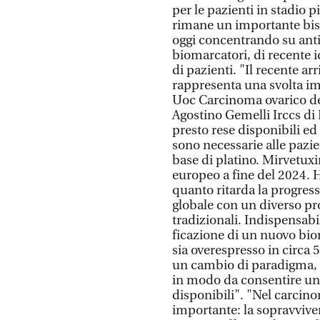
per le pazienti in stadio p
rimane un importante bisog
oggi concentrando su anti
biomarcatori, di recente i
di pazienti. "Il recente a
rappresenta una svolta im
Uoc Carcinoma ovarico del
Agostino Gemelli Irccs di
presto rese disponibili ed e
sono necessarie alle pazie
base di platino. Mirvetuxi
europeo a fine del 2024. H
quanto ritarda la progres
globale con un diverso prof
tradizionali. Indispensabile
ficazione di un nuovo bioma
sia overespresso in circa 
un cambio di paradigma, ne
in modo da consentire un 
disponibili". "Nel carcin
importante: la sopravviv