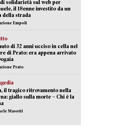
di solidarietà sul web per
ele, il 18enne investito da un
a della strada
azione Empoli
itto
uto di 32 anni ucciso in cella nel
re di Prato: era appena arrivato
Dogaia
azione Prato
agedia
, il tragico ritrovamento nella
rna: giallo sulla morte – Chi è la
ma
hele Masotti