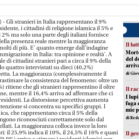
 Gli stranieri in Italia rappresentano il 9%
idente, i cittadini di religione islamica il 5% e
il 2% ma solo una parte degli italiani fornisce
della presenza reale mentre la maggioranza
Il lut
 molti di più. E' quanto emerge dall’indagine
Morto
mmigrazione in Italia: tra opinione e realtà'. A
del d
e di cittadini stranieri pari a circa il 9% della
arriv
o quattro intervistati su dieci (40,2%)
retta. La maggioranza (complessivamente il
di Gio
rastimare la consistenza del fenomeno: oltre un
 ritiene che gli stranieri rappresentino il oltre
Il ra
ne, mentre il 16,4% arriva ad affermare che ci
I lup
 residenti. La distorsione percettiva aumenta
fuga 
enzione si concentra su specifici gruppi. I
mie 
mica, che rappresentano circa il 5% della
di Red
ngono riconosciuti correttamente solo dal
ellati. La maggioranza colloca invece la loro
ri: il 25,9% indica il 10%, il 24,5% il 16% e quasi
Il ge