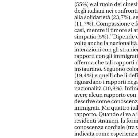
(55%) e al ruolo dei cines
degli italiani nei confron
alla solidarietà (23,7%), 
(11,7%). Compassione e fa
casi, mentre il timore si a
simpatia (5%).''Dipende co
volte anche la nazionalit
interazioni con gli stranie
rapporti con gli immigrati,
afferma che tali rapporti 
instaurano. Seguono color
(19,4%) e quelli che li de
riguardano i rapporti nega
nazionalità (10,8%). Infin
avere alcun rapporto con g
descrive come conoscenza
immigrati. Ma quattro ita
rapporto. Quando si va a 
residenti stranieri, la fo
conoscenza cordiale (tra v
indicata come esperienza 