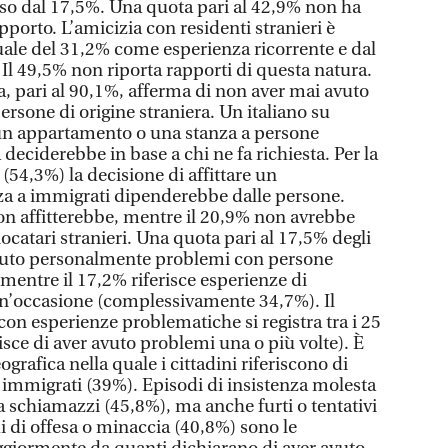
caso dal 17,5%. Una quota pari al 42,9% non ha
pporto. L’amicizia con residenti stranieri è
ale del 31,2% come esperienza ricorrente e dal
Il 49,5% non riporta rapporti di questa natura.
ta, pari al 90,1%, afferma di non aver mai avuto
rsone di origine straniera. Un italiano su
 un appartamento o una stanza a persone
deciderebbe in base a chi ne fa richiesta. Per la
 (54,3%) la decisione di affittare un
a a immigrati dipenderebbe dalle persone.
n affitterebbe, mentre il 20,9% non avrebbe
catari stranieri. Una quota pari al 17,5% degli
 avuto personalmente problemi con persone
mentre il 17,2% riferisce esperienze di
un’occasione (complessivamente 34,7%). Il
 con esperienze problematiche si registra tra i 25
risce di aver avuto problemi una o più volte). È
ografica nella quale i cittadini riferiscono di
immigrati (39%). Episodi di insistenza molesta
a schiamazzi (45,8%), ma anche furti o tentativi
i di offesa o minaccia (40,8%) sono le