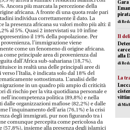
,9%) arriva a stimare i residenti islamici con
Gara 
%. Ancora più marcata la percezione della
Emanu
rigine africana. A fronte di una quota reale pari
pirat
ttadini individua correttamente il dato. La
di Red
 la presenza africana su valori molto più alti: il
,2% al 5%. Quasi 2 intervistati su 10 infine
Il del
rappresentino il 19% della popolazione. Per
i provenienza, l’immigrazione viene
Deten
mente come un fenomeno di origine africana.
carce
ta come principale area di provenienza dal
alla 
seguita dall’Africa sub-sahariana (18,7%).
di Red
ituisce in realtà una delle principali aree di
i verso l’Italia, è indicata solo dal 18% del
La tr
ematicamente sottostimata. L’analisi delle
Lucca
migrazione in un quadro più ampio di criticità
ciste
tori di rischio per la vita quotidiana personale e
vitti
 nell’incompetenza politica (89,8%) e nella
i dalle organizzazioni mafiose (82,2%) e dalle
di Mic
e l’inquinamento dell’aria (76,1%) e la crisi
enza degli immigrati, pur non figurando tra i
 viene comunque percepita come pericolosa da
 (57,8%), insieme alla presenza degli islamici