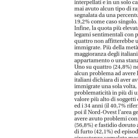
interpellati e in un solo 
mai avuto alcun tipo di ra
segnalata da una percentu
19,2% come caso singolo. 
Infine, la quota più eleva
legami sentimentali con pe
quattro non affitterebbe
immigrate. Più della metà 
maggioranza degli italiani
appartamento o una stanz
Uno su quattro (24,8%) no
alcun problema ad avere lo
italiani dichiara di aver
immigrate una sola volta, 
problematicità in più di 
valore più alto di soggetti
ed i 34 anni (il 40,7% rife
poi il Nord-Ovest l’area ge
avere avuto problemi con 
(56,8%) e fastidio dovuto 
di furto (42,1%) ed episod