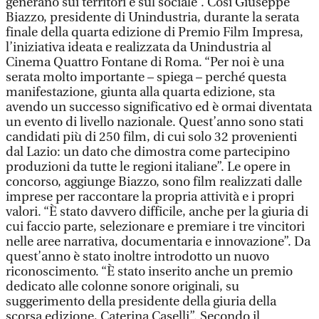
generano sui territori e sul sociale”. Così Giuseppe
Biazzo, presidente di Unindustria, durante la serata
finale della quarta edizione di Premio Film Impresa,
l’iniziativa ideata e realizzata da Unindustria al
Cinema Quattro Fontane di Roma. “Per noi è una
serata molto importante – spiega – perché questa
manifestazione, giunta alla quarta edizione, sta
avendo un successo significativo ed è ormai diventata
un evento di livello nazionale. Quest’anno sono stati
candidati più di 250 film, di cui solo 32 provenienti
dal Lazio: un dato che dimostra come partecipino
produzioni da tutte le regioni italiane”. Le opere in
concorso, aggiunge Biazzo, sono film realizzati dalle
imprese per raccontare la propria attività e i propri
valori. “È stato davvero difficile, anche per la giuria di
cui faccio parte, selezionare e premiare i tre vincitori
nelle aree narrativa, documentaria e innovazione”. Da
quest’anno è stato inoltre introdotto un nuovo
riconoscimento. “È stato inserito anche un premio
dedicato alle colonne sonore originali, su
suggerimento della presidente della giuria della
scorsa edizione, Caterina Caselli”. Secondo il