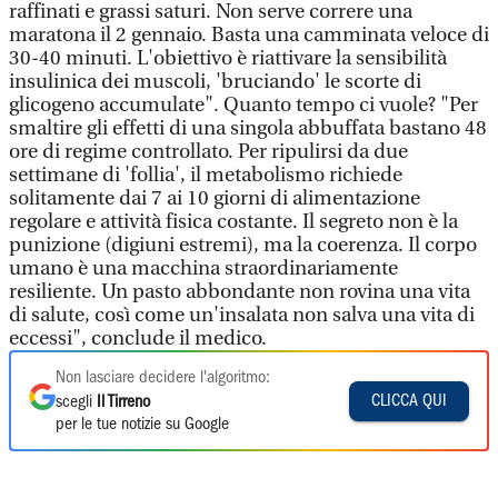
raffinati e grassi saturi. Non serve correre una
maratona il 2 gennaio. Basta una camminata veloce di
30-40 minuti. L'obiettivo è riattivare la sensibilità
insulinica dei muscoli, 'bruciando' le scorte di
glicogeno accumulate". Quanto tempo ci vuole? "Per
smaltire gli effetti di una singola abbuffata bastano 48
ore di regime controllato. Per ripulirsi da due
settimane di 'follia', il metabolismo richiede
solitamente dai 7 ai 10 giorni di alimentazione
regolare e attività fisica costante. Il segreto non è la
punizione (digiuni estremi), ma la coerenza. Il corpo
umano è una macchina straordinariamente
resiliente. Un pasto abbondante non rovina una vita
di salute, così come un'insalata non salva una vita di
eccessi", conclude il medico.
Non lasciare decidere l'algoritmo:
CLICCA QUI
scegli
Il Tirreno
per le tue notizie su Google