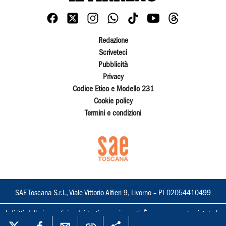
Redazione
Scriveteci
Pubblicità
Privacy
Codice Etico e Modello 231
Cookie policy
Termini e condizioni
SAE Toscana S.r.l., Viale Vittorio Alfieri 9, Livorno – PI 02054410499
I diritti delle immagini e dei testi sono riservati. È espressamente vietata la
loro riproduzione con qualsiasi mezzo e l'adattamento totale o parziale.