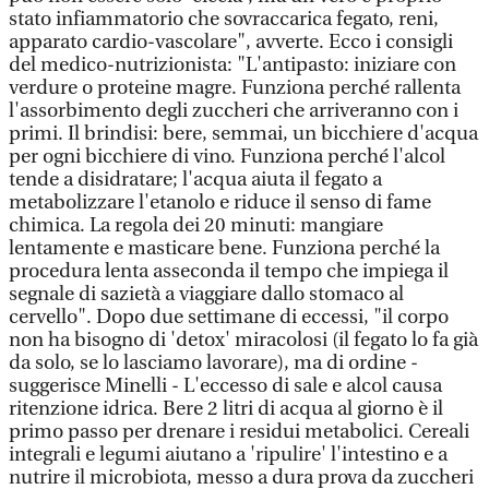
stato infiammatorio che sovraccarica fegato, reni,
apparato cardio-vascolare", avverte. Ecco i consigli
del medico-nutrizionista: "L'antipasto: iniziare con
verdure o proteine magre. Funziona perché rallenta
l'assorbimento degli zuccheri che arriveranno con i
primi. Il brindisi: bere, semmai, un bicchiere d'acqua
per ogni bicchiere di vino. Funziona perché l'alcol
tende a disidratare; l'acqua aiuta il fegato a
metabolizzare l'etanolo e riduce il senso di fame
chimica. La regola dei 20 minuti: mangiare
lentamente e masticare bene. Funziona perché la
procedura lenta asseconda il tempo che impiega il
segnale di sazietà a viaggiare dallo stomaco al
cervello". Dopo due settimane di eccessi, "il corpo
non ha bisogno di 'detox' miracolosi (il fegato lo fa già
da solo, se lo lasciamo lavorare), ma di ordine -
suggerisce Minelli - L'eccesso di sale e alcol causa
ritenzione idrica. Bere 2 litri di acqua al giorno è il
primo passo per drenare i residui metabolici. Cereali
integrali e legumi aiutano a 'ripulire' l'intestino e a
nutrire il microbiota, messo a dura prova da zuccheri