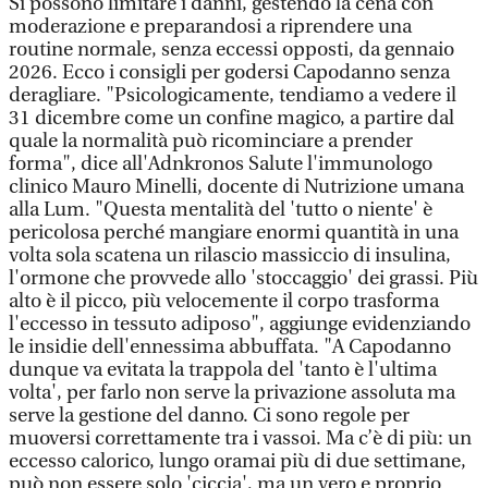
Si possono limitare i danni, gestendo la cena con
moderazione e preparandosi a riprendere una
routine normale, senza eccessi opposti, da gennaio
2026. Ecco i consigli per godersi Capodanno senza
deragliare. "Psicologicamente, tendiamo a vedere il
31 dicembre come un confine magico, a partire dal
quale la normalità può ricominciare a prender
forma", dice all'Adnkronos Salute l'immunologo
clinico Mauro Minelli, docente di Nutrizione umana
alla Lum. "Questa mentalità del 'tutto o niente' è
pericolosa perché mangiare enormi quantità in una
volta sola scatena un rilascio massiccio di insulina,
l'ormone che provvede allo 'stoccaggio' dei grassi. Più
alto è il picco, più velocemente il corpo trasforma
l'eccesso in tessuto adiposo", aggiunge evidenziando
le insidie dell'ennessima abbuffata. "A Capodanno
dunque va evitata la trappola del 'tanto è l'ultima
volta', per farlo non serve la privazione assoluta ma
serve la gestione del danno. Ci sono regole per
muoversi correttamente tra i vassoi. Ma c’è di più: un
eccesso calorico, lungo oramai più di due settimane,
può non essere solo 'ciccia', ma un vero e proprio