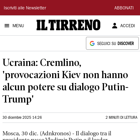
Il
Iscriviti alle Newsletter
ABBONATI
Tirreno
MENU
ACCEDI
SEGUICI SU
DISCOVER
Ucraina: Cremlino,
'provocazioni Kiev non hanno
alcun potere su dialogo Putin-
Trump'
30 dicembre 2025 14:26
2 MINUTI DI LETTURA
Mosca, 30 dic. (Adnkronos) - Il dialogo tra il