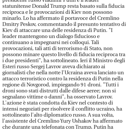
presidente russo Vladimir Putin e il leader
statunitense Donald Trump resta basato sulla fiducia
reciproca e le provocazioni di Kiev non possono
minarlo. Lo ha affermato il portavoce del Cremlino
Dmitry Peskov, commentando il presunto tentativo di
Kiev di attaccare una delle residenza di Putin. "I
leader mantengono un dialogo fiducioso e
continuano a impegnarsi nei colloqui. Tali
provocazioni, tali atti di terrorismo di Stato, non
possono minare questo livello di fiducia reciproca tra
i due presidenti", ha sottolineato. Ieri il Ministro degli
Esteri russo Sergej Lavrov aveva dichiarato ai
giornalisti che nella notte l'Ucraina aveva lanciato un
attacco terroristico contro la residenza di Putin nella
regione di Novgorod, impiegando 91 droni. "Tutti i
droni sono stati distrutti dalle difese aeree; non si
segnalano vittime o danni", ha osservato Lavrov.
L'azione è stata condotta da Kiev nel contesto di
intensi negoziati per risolvere il conflitto ucraino, ha
sottolineato l'alto diplomatico russo. A sua volta,
l'assistente del Cremlino Yury Ushakov ha affermato
che durante una telefonata con Trump, Putin ha